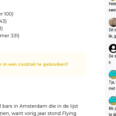
Hele
ewel
r 100)
43)
1)
Dit 
mer 331)
l
De s
n.
 in een cocktail te gebruiken?
Tja,
met 
chte
 bars in Amsterdam die in de lijst
Als 
 zien, want vorig jaar stond Flying
te dis