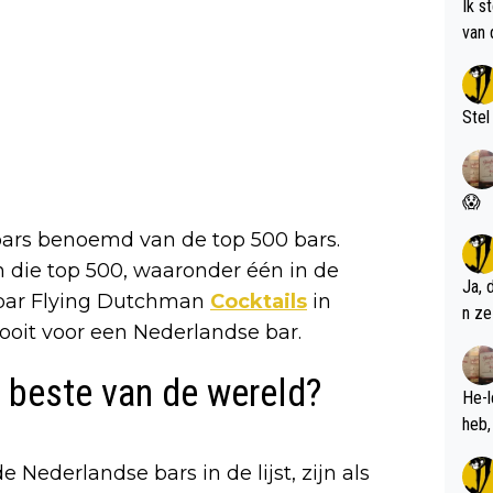
Ik s
van 
met 
Stel
😱
bars benoemd van de top 500 bars.
in die top 500, waaronder één in de
Ja, 
ilbar Flying Dutchman
Cocktails
in
n ze
ooit voor een Nederlandse bar.
 beste van de wereld?
He-l
Nederlandse bars in de lijst, zijn als