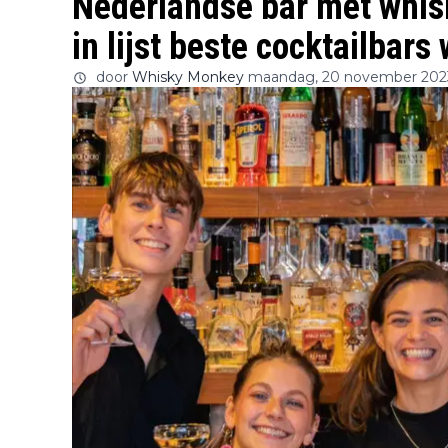
Nederlandse bar met whisk
in lijst beste cocktailbars
door
Whisky Monkey
maandag, 20 november 202