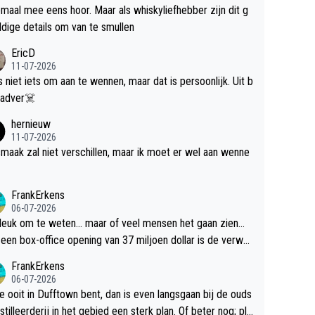
maal mee eens hoor. Maar als whiskyliefhebber zijn dit g
dige details om van te smullen
EricD
11-07-2026
is niet iets om aan te wennen, maar dat is persoonlijk. Uit b
ik, gadver☠️
hernieuw
11-07-2026
maak zal niet verschillen, maar ik moet er wel aan wenne
FrankErkens
06-07-2026
 leuk om te weten... maar of veel mensen het gaan zien...
een box-office opening van 37 miljoen dollar is de verwa
 flop een feit.
FrankErkens
06-07-2026
je ooit in Dufftown bent, dan is even langsgaan bij de ouds
tilleerderij in het gebied een sterk plan. Of beter nog; pla