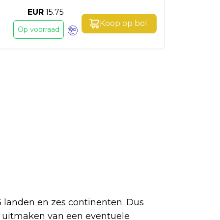
EUR
15.75
Koop op
bol
.
Op voorraad
 53 landen en zes continenten. Dus
en uitmaken van een eventuele