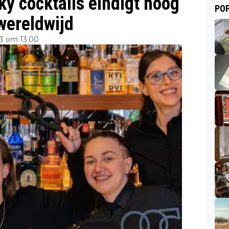
y cocktails eindigt hoog
POP
 wereldwijd
3 om 13:00