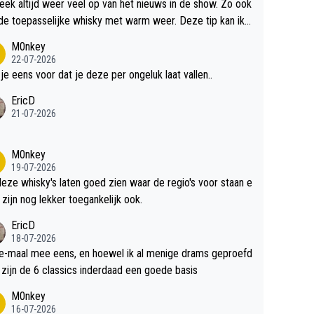
teek altijd weer veel op van het nieuws in de show. Zo ook
de toepasselijke whisky met warm weer. Deze tip kan ik
dit weer wel gebruiken.
M0nkey
22-07-2026
 je eens voor dat je deze per ongeluk laat vallen..
EricD
21-07-2026
M0nkey
19-07-2026
deze whisky's laten goed zien waar de regio's voor staan e
 zijn nog lekker toegankelijk ook.
EricD
18-07-2026
e-maal mee eens, en hoewel ik al menige drams geproefd
heb, zijn de 6 classics inderdaad een goede basis
M0nkey
16-07-2026