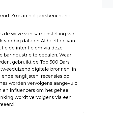
n ee
shea
end. Zo is in het persbericht het
e dis
 is de wijze van samenstelling van
k van big data en AI heeft de van
tie de intentie om via deze
de barindustrie te bepalen. Waar
eden, gebruikt de Top 500 Bars
tweeduizend digitale bronnen, in
lende ranglijsten, recensies op
ines worden vervolgens aangevuld
n en influencers om het geheel
nking wordt vervolgens via een
eëerd.’