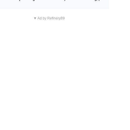
n overnachting in de B&B Abbeyfield, boek de kamer Hog
d en je hebt vanuit je slaapkamer heel mooi uitzicht op d
▼ Ad by Refinery89
tilleerderij zelf!