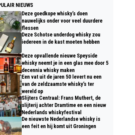
ULAIR NIEUWS
Deze goedkope whisky’s doen
nauwelijks onder voor veel duurdere
flessen
Deze Schotse underdog whisky zou
iedereen in de kast moeten hebben
Deze opvallende nieuwe Speyside
whisky neemt je in een glas mee door 5
decennia whisky maken
Een vat uit de jaren 50 levert nu een
van de zeldzaamste whisky’s ter
wereld op
Slijters Centraal: Frans Muthert, de
slijterij achter Dramtime en een nieuw
Nederlands whiskyfestival
De nieuwste Nederlandse whisky is
een feit en hij komt uit Groningen