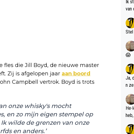
Ik s
van 
met 
Stel
😱
 fles die Jill Boyd, de nieuwe master
. Zij is afgelopen jaar
aan boord
Ja, 
John Campbell vertrok. Boyd is trots
n ze
 van onze whisky's mocht
He-l
es, en zo mijn eigen stempel op
Ik wilde de grenzen van onze
rfds en anders.’