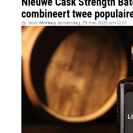
Nieuwe Cask Strength Bat
combineert twee populair
door
Monkey
donderdag, 29 mei 2025 om 12:01