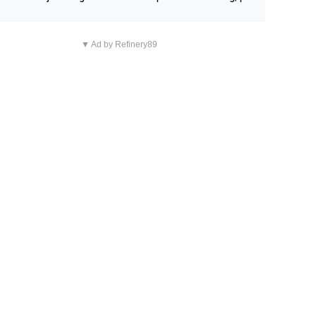
n overnachting in de B&B Abbeyfield, boek de kamer Hog
d en je hebt vanuit je slaapkamer heel mooi uitzicht op d
▼ Ad by Refinery89
tilleerderij zelf!