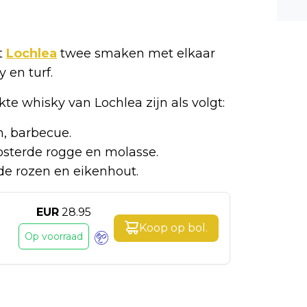
n ee
shea
e dis
t
Lochlea
twee smaken met elkaar
y en turf.
te whisky van Lochlea zijn als volgt:
on, barbecue.
oosterde rogge en molasse.
rode rozen en eikenhout.
EUR
28.95
Koop op
bol
.
Op voorraad