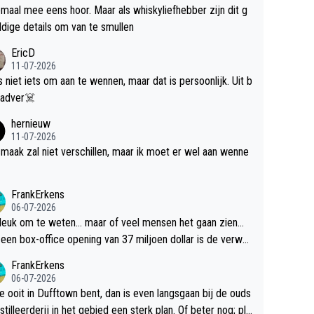
maal mee eens hoor. Maar als whiskyliefhebber zijn dit g
dige details om van te smullen
EricD
11-07-2026
is niet iets om aan te wennen, maar dat is persoonlijk. Uit b
ik, gadver☠️
hernieuw
11-07-2026
maak zal niet verschillen, maar ik moet er wel aan wenne
FrankErkens
06-07-2026
 leuk om te weten... maar of veel mensen het gaan zien...
een box-office opening van 37 miljoen dollar is de verwa
 flop een feit.
FrankErkens
06-07-2026
je ooit in Dufftown bent, dan is even langsgaan bij de ouds
tilleerderij in het gebied een sterk plan. Of beter nog; pla