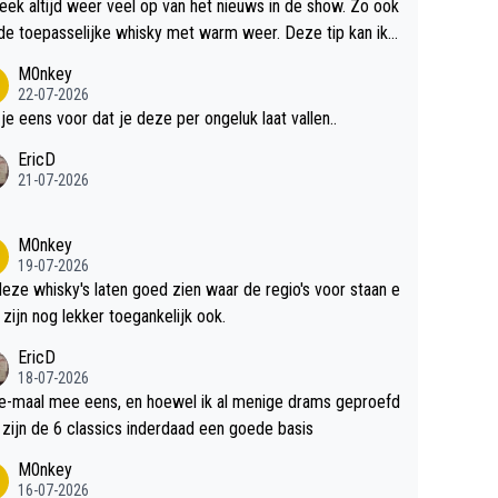
teek altijd weer veel op van het nieuws in de show. Zo ook
de toepasselijke whisky met warm weer. Deze tip kan ik
dit weer wel gebruiken.
M0nkey
22-07-2026
 je eens voor dat je deze per ongeluk laat vallen..
EricD
21-07-2026
M0nkey
19-07-2026
deze whisky's laten goed zien waar de regio's voor staan e
 zijn nog lekker toegankelijk ook.
EricD
18-07-2026
e-maal mee eens, en hoewel ik al menige drams geproefd
heb, zijn de 6 classics inderdaad een goede basis
M0nkey
16-07-2026