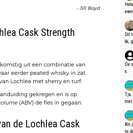
Hele
- Jill Boyd
ewel
chlea Cask Strength
Dit 
l
fkomstig uit een combinatie van
De s
n.
aar eerder peated whisky in zat.
van Lochlea met sherry en turf.
aanduiding gekregen en is op
Tja,
met 
 volume
(ABV) de fles in gegaan.
chte
 van de Lochlea Cask
Als 
te dis