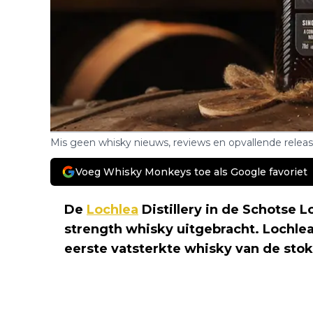
Mis geen whisky nieuws, reviews en opvallende relea
Voeg Whisky Monkeys toe als Google favoriet
De
Lochlea
Distillery in de Schotse 
strength whisky uitgebracht. Lochlea
eerste vatsterkte whisky van de stoke