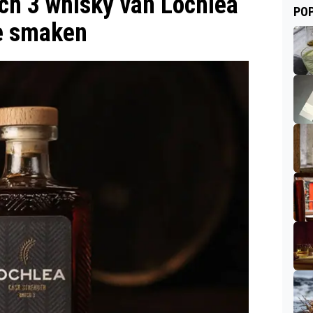
ch 3 whisky van Lochlea
POP
e smaken