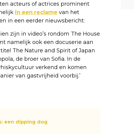
en acteurs of actrices prominent
n ee
melijk
in een reclame
van het
shea
e dis
en in een eerder nieuwsbericht:
zien zijn in video’s rondom The House
omt namelijk ook een docuserie aan
titel The Nature and Spirit of Japan
la, de broer van Sofia. In de
whiskycultuur verkend en komen
er van gastvrijheid voorbij.’
s: een dipping dog