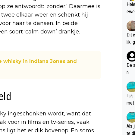
Hele
op ze antwoordt: ‘zonder.’ Daarmee is
ewel
 twee elkaar weer en schenkt hij
oor haar te dansen. In beide
een soort ‘calm down’ drankje.
Dit 
l
e whisky in Indiana Jones and
De s
n.
eld
Tja,
met 
chte
isky ingeschonken wordt, want dat
k voor in films en tv-series, vaak
Als 
oms ligt het er dik bovenop. En soms
te dis