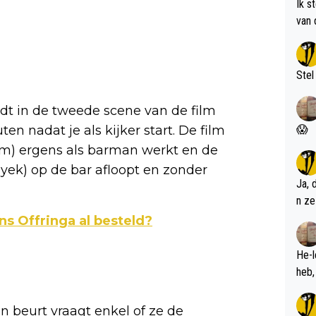
Ik s
van 
met 
Stel
rdt in de tweede scene van de film
en nadat je als kijker start. De film
😱
m) ergens als barman werkt en de
k) op de bar afloopt en zonder
Ja, 
n ze
ns Offringa al besteld?
He-l
jn beurt vraagt enkel of ze de