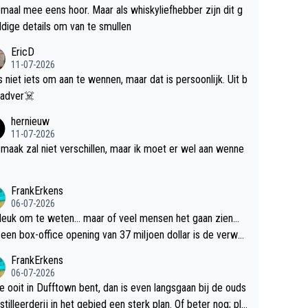
maal mee eens hoor. Maar als whiskyliefhebber zijn dit g
dige details om van te smullen
EricD
11-07-2026
is niet iets om aan te wennen, maar dat is persoonlijk. Uit b
ik, gadver☠️
hernieuw
11-07-2026
maak zal niet verschillen, maar ik moet er wel aan wenne
FrankErkens
06-07-2026
 leuk om te weten... maar of veel mensen het gaan zien...
een box-office opening van 37 miljoen dollar is de verwa
 flop een feit.
FrankErkens
06-07-2026
je ooit in Dufftown bent, dan is even langsgaan bij de ouds
tilleerderij in het gebied een sterk plan. Of beter nog; pla