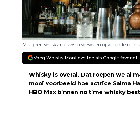
Mis geen whisky nieuws, reviews en opvallende relea
Voeg Whisky Monkeys toe als Google favoriet
Whisky is overal. Dat roepen we al
mooi voorbeeld hoe actrice Salma Hay
HBO Max binnen no time whisky best