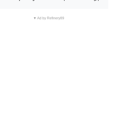
n overnachting in de B&B Abbeyfield, boek de kamer Hog
d en je hebt vanuit je slaapkamer heel mooi uitzicht op d
▼ Ad by Refinery89
tilleerderij zelf!