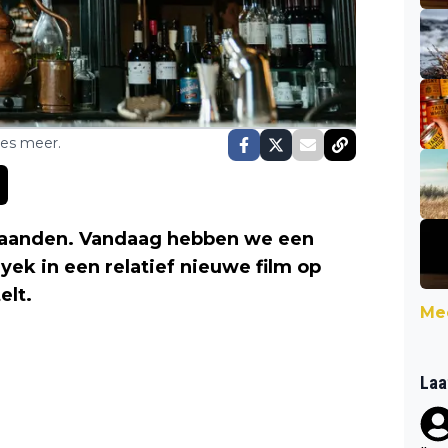
ses meer.
 maanden. Vandaag hebben we een
ek in een relatief nieuwe film op
elt.
Mee
Laa