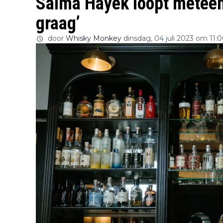
Salma Hayek loopt meteen 
graag’
door
Whisky Monkey
dinsdag, 04 juli 2023 om 11: