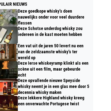
ULAIR NIEUWS
Deze goedkope whisky’s doen
nauwelijks onder voor veel duurdere
flessen
Deze Schotse underdog whisky zou
iedereen in de kast moeten hebben
Een vat uit de jaren 50 levert nu een
van de zeldzaamste whisky’s ter
wereld op
Deze Ierse whiskeyramp klinkt als een
scène uit een film, maar gebeurde
echt
Deze opvallende nieuwe Speyside
whisky neemt je in een glas mee door 5
decennia whisky maken
Deze lekkere Highland whisky kreeg
een onverwachte Portugese twist