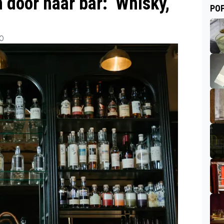
door naar bar: ‘Whisky,
POP
00