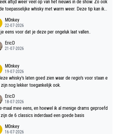
teek altijd weer veel op van het nieuws in de show. Zo ook
de toepasselijke whisky met warm weer. Deze tip kan ik
dit weer wel gebruiken.
M0nkey
22-07-2026
 je eens voor dat je deze per ongeluk laat vallen..
EricD
21-07-2026
M0nkey
19-07-2026
deze whisky's laten goed zien waar de regio's voor staan e
 zijn nog lekker toegankelijk ook.
EricD
18-07-2026
e-maal mee eens, en hoewel ik al menige drams geproefd
heb, zijn de 6 classics inderdaad een goede basis
M0nkey
16-07-2026