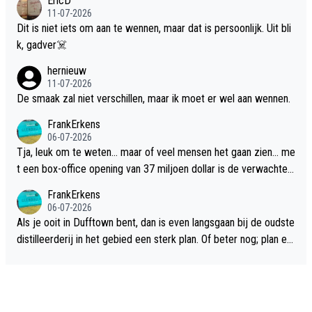
EricD
11-07-2026
Dit is niet iets om aan te wennen, maar dat is persoonlijk. Uit bli
k, gadver☠️
hernieuw
11-07-2026
De smaak zal niet verschillen, maar ik moet er wel aan wennen.
FrankErkens
06-07-2026
Tja, leuk om te weten... maar of veel mensen het gaan zien... me
t een box-office opening van 37 miljoen dollar is de verwachte
flop een feit.
FrankErkens
06-07-2026
Als je ooit in Dufftown bent, dan is even langsgaan bij de oudste
distilleerderij in het gebied een sterk plan. Of beter nog; plan ee
n overnachting in de B&B Abbeyfield, boek de kamer Hogshead
en je hebt vanuit je slaapkamer heel mooi uitzicht op de distille
erderij zelf!