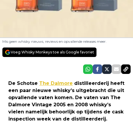
Mis geen whisky nieuws, reviews en opvallende releases meer.
Voeg Whisky Monkeys toe als Google favoriet
De Schotse
The Dalmore
distilleerderij heeft
een paar nieuwe whisky’s uitgebracht die uit
opvallende vaten komen. De vaten van The
Dalmore Vintage 2005 en 2008 whisky’s
vielen namelijk behoorlijk op tijdens de cask
inspection week van de distilleerderij.