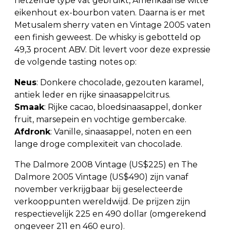
hetzelfde type vat gebruikt, Amerikaanse witte
eikenhout ex-bourbon vaten. Daarna is er met
Metusalem sherry vaten en Vintage 2005 vaten
een finish geweest. De whisky is gebotteld op
49,3 procent ABV. Dit levert voor deze expressie
de volgende tasting notes op:
Neus
: Donkere chocolade, gezouten karamel,
antiek leder en rijke sinaasappelcitrus.
Smaak
: Rijke cacao, bloedsinaasappel, donker
fruit, marsepein en vochtige gembercake.
Afdronk
: Vanille, sinaasappel, noten en een
lange droge complexiteit van chocolade.
The Dalmore 2008 Vintage (US$225) en The
Dalmore 2005 Vintage (US$490) zijn vanaf
november verkrijgbaar bij geselecteerde
verkooppunten wereldwijd. De prijzen zijn
respectievelijk 225 en 490 dollar (omgerekend
ongeveer 211 en 460 euro).