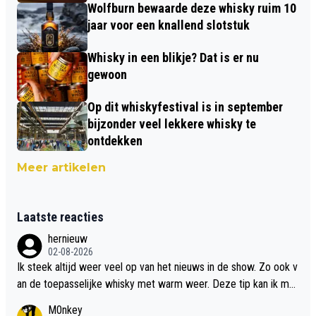
Wolfburn bewaarde deze whisky ruim 10
jaar voor een knallend slotstuk
Whisky in een blikje? Dat is er nu
gewoon
Op dit whiskyfestival is in september
bijzonder veel lekkere whisky te
ontdekken
Meer artikelen
Laatste reacties
hernieuw
02-08-2026
Ik steek altijd weer veel op van het nieuws in de show. Zo ook v
an de toepasselijke whisky met warm weer. Deze tip kan ik met
dit weer wel gebruiken.
M0nkey