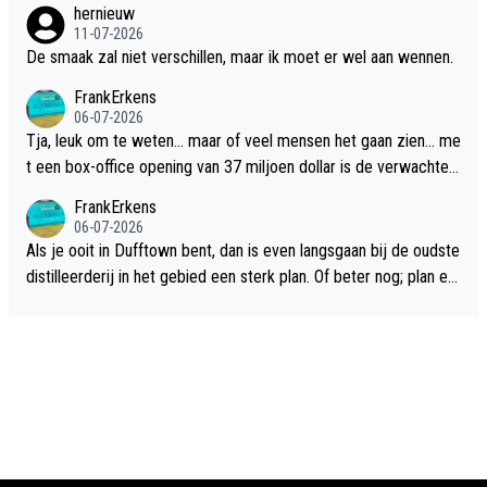
hernieuw
11-07-2026
De smaak zal niet verschillen, maar ik moet er wel aan wennen.
FrankErkens
06-07-2026
Tja, leuk om te weten... maar of veel mensen het gaan zien... me
t een box-office opening van 37 miljoen dollar is de verwachte
flop een feit.
FrankErkens
06-07-2026
Als je ooit in Dufftown bent, dan is even langsgaan bij de oudste
distilleerderij in het gebied een sterk plan. Of beter nog; plan ee
n overnachting in de B&B Abbeyfield, boek de kamer Hogshead
en je hebt vanuit je slaapkamer heel mooi uitzicht op de distille
erderij zelf!