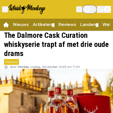
Nieuws
Artikelen
Reviews
Landen
Web
▼
▼
The Dalmore Cask Curation
whiskyserie trapt af met drie oude
drams
Nieuws
door
Monkey
vrijdag, 06 oktober 2023 om 7:00