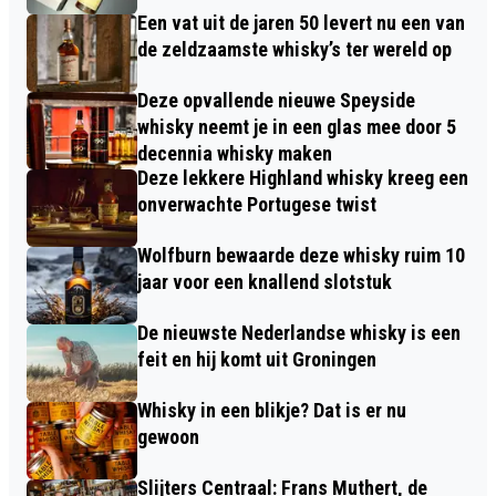
Een vat uit de jaren 50 levert nu een van
de zeldzaamste whisky’s ter wereld op
Deze opvallende nieuwe Speyside
whisky neemt je in een glas mee door 5
decennia whisky maken
Deze lekkere Highland whisky kreeg een
onverwachte Portugese twist
Wolfburn bewaarde deze whisky ruim 10
jaar voor een knallend slotstuk
De nieuwste Nederlandse whisky is een
feit en hij komt uit Groningen
Whisky in een blikje? Dat is er nu
gewoon
Slijters Centraal: Frans Muthert, de