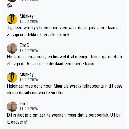
😱
M0nkey
19-07-2026
Ja, deze whisky's laten goed zien waar de regio's voor staan en
ze zijn nog lekker toegankelijk ook.
EricD
18-07-2026
He-le-maal mee eens, en hoewel ik al menige drams geproefd h
eb, zijn de 6 classics inderdaad een goede basis
M0nkey
16-07-2026
Helemaal mee eens hoor. Maar als whiskyliefhebber zijn dit gew
eldige details om van te smullen
EricD
11-07-2026
Dit is niet iets om aan te wennen, maar dat is persoonlijk. Uit bli
k, gadver☠️