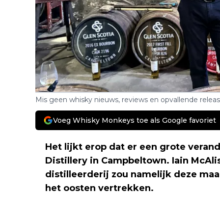
Mis geen whisky nieuws, reviews en opvallende relea
Voeg Whisky Monkeys toe als Google favoriet
Het lijkt erop dat er een grote veran
Distillery in Campbeltown. Iain McAlis
distilleerderij zou namelijk deze ma
het oosten vertrekken.