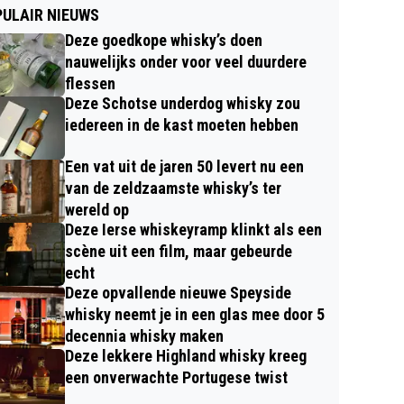
ULAIR NIEUWS
Deze goedkope whisky’s doen
nauwelijks onder voor veel duurdere
flessen
Deze Schotse underdog whisky zou
iedereen in de kast moeten hebben
Een vat uit de jaren 50 levert nu een
van de zeldzaamste whisky’s ter
wereld op
Deze Ierse whiskeyramp klinkt als een
scène uit een film, maar gebeurde
echt
Deze opvallende nieuwe Speyside
whisky neemt je in een glas mee door 5
decennia whisky maken
Deze lekkere Highland whisky kreeg
een onverwachte Portugese twist