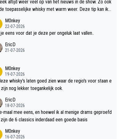
teek altijd weer veel op van het nieuws in de show. Zo ook
de toepasselijke whisky met warm weer. Deze tip kan ik
dit weer wel gebruiken.
M0nkey
22-07-2026
 je eens voor dat je deze per ongeluk laat vallen..
EricD
21-07-2026
M0nkey
19-07-2026
deze whisky's laten goed zien waar de regio's voor staan e
 zijn nog lekker toegankelijk ook.
EricD
18-07-2026
e-maal mee eens, en hoewel ik al menige drams geproefd
heb, zijn de 6 classics inderdaad een goede basis
M0nkey
16-07-2026