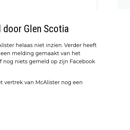
n ee
shea
e dis
d door Glen Scotia
ister helaas niet inzien. Verder heeft
 geen melding gemaakt van het
lf nog niets gemeld op zijn Facebook
et vertrek van McAlister nog een