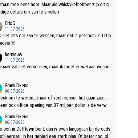
maal mee eens hoor. Maar als whiskyliefhebber zijn dit g
dige details om van te smullen
EricD
11-07-2026
is niet iets om aan te wennen, maar dat is persoonlijk. Uit b
ik, gadver☠️
hernieuw
11-07-2026
maak zal niet verschillen, maar ik moet er wel aan wenne
FrankErkens
06-07-2026
 leuk om te weten... maar of veel mensen het gaan zien...
een box-office opening van 37 miljoen dollar is de verwa
 flop een feit.
FrankErkens
06-07-2026
je ooit in Dufftown bent, dan is even langsgaan bij de ouds
tilleerderij in het gebied een sterk plan. Of beter nog; pla