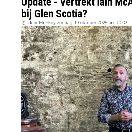
Update - Vertrekt Iain Mc
bij Glen Scotia?
door
Monkey
zondag, 19 oktober 2025 om 10:03