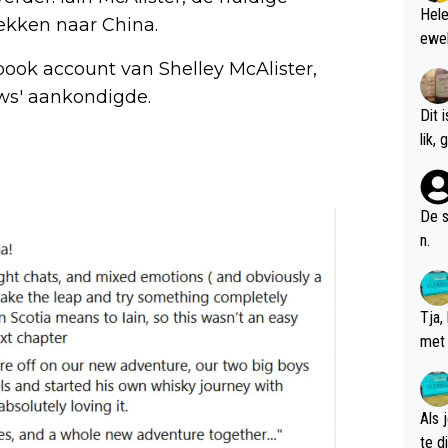
Hele
rekken naar China.
ewel
book account van Shelley McAlister,
uws' aankondigde.
Dit 
l
De s
n.
Tja,
met 
chte
Als 
te dis