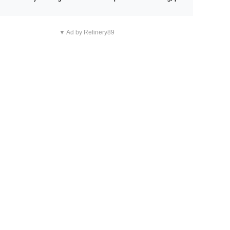
n overnachting in de B&B Abbeyfield, boek de kamer Hog
d en je hebt vanuit je slaapkamer heel mooi uitzicht op d
▼ Ad by Refinery89
tilleerderij zelf!