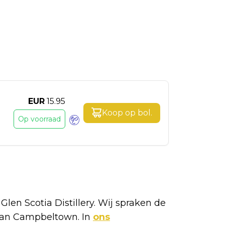
EUR
15.95
Koop op
bol
.
Op voorraad
j Glen Scotia Distillery. Wij spraken de
 aan Campbeltown. In
ons