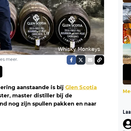
ses meer.
dering aanstaande is bij
Glen Scotia
Mee
ter, master distiller bij de
and nog zijn spullen pakken en naar
Laa