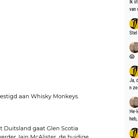
Ik s
van 
met 
Stel
😱
Ja, 
n ze
bevestigd aan Whisky Monkeys.
He-l
t Duitsland gaat Glen Scotia
verder. Iain McAlister, de huidige