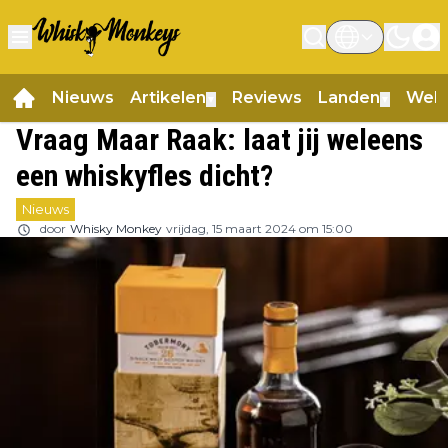
Nieuws
Artikelen
Reviews
Landen
Web
▼
▼
Vraag Maar Raak: laat jij weleens
een whiskyfles dicht?
Nieuws
door
Whisky Monkey
vrijdag, 15 maart 2024 om 15:00