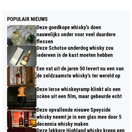
POPULAIR NIEUWS
Deze goedkope whisky’s doen
nauwelijks onder voor veel duurdere
flessen
Deze Schotse underdog whisky zou
iedereen in de kast moeten hebben
Een vat uit de jaren 50 levert nu een van
de zeldzaamste whisky’s ter wereld op
Deze Ierse whiskeyramp klinkt als een
scène uit een film, maar gebeurde echt
Deze opvallende nieuwe Speyside
whisky neemt je in een glas mee door 5
decennia whisky maken
Deze lekkere Highland whisky kreeg een