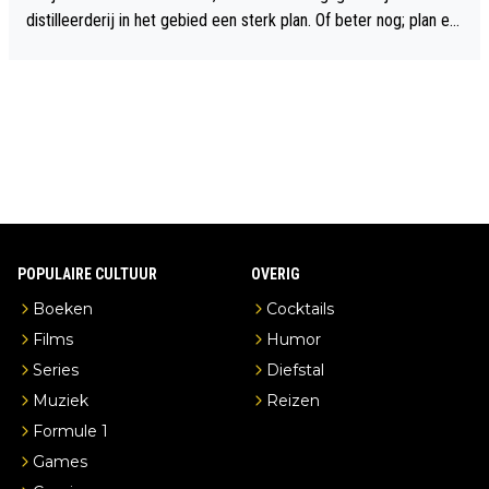
distilleerderij in het gebied een sterk plan. Of beter nog; plan ee
n overnachting in de B&B Abbeyfield, boek de kamer Hogshead
en je hebt vanuit je slaapkamer heel mooi uitzicht op de distille
erderij zelf!
POPULAIRE CULTUUR
OVERIG
Boeken
Cocktails
Films
Humor
Series
Diefstal
Muziek
Reizen
Formule 1
Games