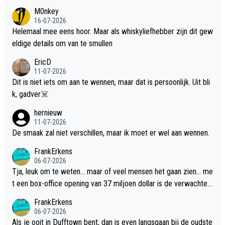
M0nkey
16-07-2026
Helemaal mee eens hoor. Maar als whiskyliefhebber zijn dit gew
eldige details om van te smullen
EricD
11-07-2026
Dit is niet iets om aan te wennen, maar dat is persoonlijk. Uit bli
k, gadver☠️
hernieuw
11-07-2026
De smaak zal niet verschillen, maar ik moet er wel aan wennen.
FrankErkens
06-07-2026
Tja, leuk om te weten... maar of veel mensen het gaan zien... me
t een box-office opening van 37 miljoen dollar is de verwachte
flop een feit.
FrankErkens
06-07-2026
Als je ooit in Dufftown bent, dan is even langsgaan bij de oudste