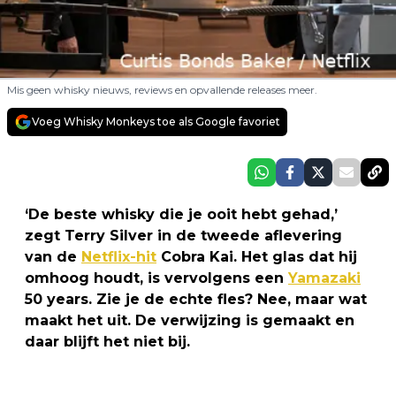
Mis geen whisky nieuws, reviews en opvallende releases meer.
Voeg Whisky Monkeys toe als Google favoriet
‘De beste whisky die je ooit hebt gehad,’
zegt Terry Silver in de tweede aflevering
van de
Netflix-hit
Cobra Kai. Het glas dat hij
omhoog houdt, is vervolgens een
Yamazaki
50 years. Zie je de echte fles? Nee, maar wat
maakt het uit. De verwijzing is gemaakt en
daar blijft het niet bij.