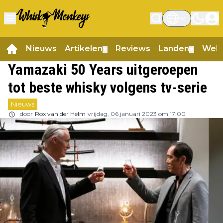
Nieuws
Artikelen
Reviews
Landen
Web
▼
▼
Yamazaki 50 Years uitgeroepen
tot beste whisky volgens tv-serie
Nieuws
door
Rox van der Helm
vrijdag, 06 januari 2023 om 17:00