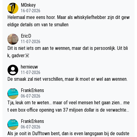
M0nkey
16-07-2026
Helemaal mee eens hoor. Maar als whiskyliefhebber zijn dit gew
eldige details om van te smullen
EricD
11-07-2026
Dit is niet iets om aan te wennen, maar dat is persoonlijk. Uit bli
k, gadver☠️
hernieuw
11-07-2026
De smaak zal niet verschillen, maar ik moet er wel aan wennen.
FrankErkens
06-07-2026
Tja, leuk om te weten... maar of veel mensen het gaan zien... me
t een box-office opening van 37 miljoen dollar is de verwachte
flop een feit.
FrankErkens
06-07-2026
Als je ooit in Dufftown bent, dan is even langsgaan bij de oudste