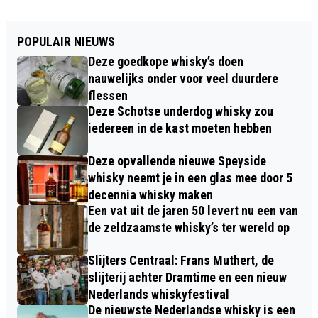
POPULAIR NIEUWS
Deze goedkope whisky’s doen
nauwelijks onder voor veel duurdere
flessen
Deze Schotse underdog whisky zou
iedereen in de kast moeten hebben
Deze opvallende nieuwe Speyside
whisky neemt je in een glas mee door 5
decennia whisky maken
Een vat uit de jaren 50 levert nu een van
de zeldzaamste whisky’s ter wereld op
Slijters Centraal: Frans Muthert, de
slijterij achter Dramtime en een nieuw
Nederlands whiskyfestival
De nieuwste Nederlandse whisky is een