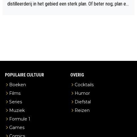
distilleerderij in het gebied een sterk plan. Of beter nog; plan ee
n overnachting in de B&B Abbeyfield, boek de kamer Hogshead
en je hebt vanuit je slaapkamer heel mooi uitzicht op de distille
erderij zelf!
POPULAIRE CULTUUR
OVERIG
Boeken
Cocktails
Films
Humor
Series
Diefstal
Muziek
Reizen
Formule 1
Games
Comics