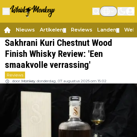
Nieuws
Artikelen
Reviews
Landen
Web
▼
▼
Sakhrani Kuri Chestnut Wood
Finish Whisky Review: 'Een
smaakvolle verrassing'
Reviews
door
Monkey
donderdag, 07 augustus 2025 om 15:02