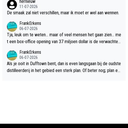
hernieuw
11-07-2026
De smaak zal niet verschillen, maar ik moet er wel aan wennen.
FrankErkens
06-07-2026
Tja, leuk om te weten... maar of veel mensen het gaan zien... me
t een box-office opening van 37 miljoen dollar is de verwachte
flop een feit.
FrankErkens
06-07-2026
Als je ooit in Dufftown bent, dan is even langsgaan bij de oudste
distilleerderij in het gebied een sterk plan. Of beter nog; plan ee
n overnachting in de B&B Abbeyfield, boek de kamer Hogshead
en je hebt vanuit je slaapkamer heel mooi uitzicht op de distille
erderij zelf!