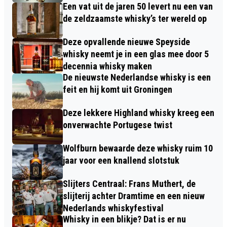
Een vat uit de jaren 50 levert nu een van
de zeldzaamste whisky’s ter wereld op
Deze opvallende nieuwe Speyside
whisky neemt je in een glas mee door 5
decennia whisky maken
De nieuwste Nederlandse whisky is een
feit en hij komt uit Groningen
Deze lekkere Highland whisky kreeg een
onverwachte Portugese twist
Wolfburn bewaarde deze whisky ruim 10
jaar voor een knallend slotstuk
Slijters Centraal: Frans Muthert, de
slijterij achter Dramtime en een nieuw
Nederlands whiskyfestival
Whisky in een blikje? Dat is er nu