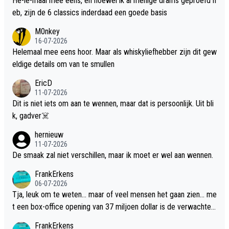
He-le-maal mee eens, en hoewel ik al menige drams geproefd h
eb, zijn de 6 classics inderdaad een goede basis
M0nkey
16-07-2026
Helemaal mee eens hoor. Maar als whiskyliefhebber zijn dit gew
eldige details om van te smullen
EricD
11-07-2026
Dit is niet iets om aan te wennen, maar dat is persoonlijk. Uit bli
k, gadver☠️
hernieuw
11-07-2026
De smaak zal niet verschillen, maar ik moet er wel aan wennen.
FrankErkens
06-07-2026
Tja, leuk om te weten... maar of veel mensen het gaan zien... me
t een box-office opening van 37 miljoen dollar is de verwachte
flop een feit.
FrankErkens