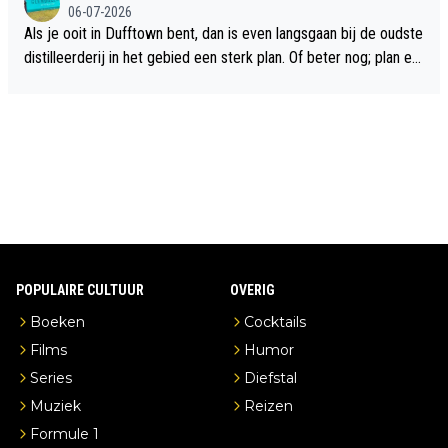
06-07-2026
Als je ooit in Dufftown bent, dan is even langsgaan bij de oudste
distilleerderij in het gebied een sterk plan. Of beter nog; plan ee
n overnachting in de B&B Abbeyfield, boek de kamer Hogshead
en je hebt vanuit je slaapkamer heel mooi uitzicht op de distille
erderij zelf!
POPULAIRE CULTUUR
OVERIG
Boeken
Cocktails
Films
Humor
Series
Diefstal
Muziek
Reizen
Formule 1