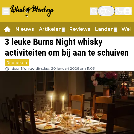
Nieuws
Artikelen
Reviews
Landen
Web
▼
▼
3 leuke Burns Night whisky
activiteiten om bij aan te schuiven
Rubrieken
door
Monkey
dinsdag, 20 januari 2026 om 11:03