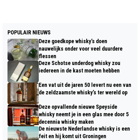
POPULAIR NIEUWS
Deze goedkope whisky’s doen
nauwelijks onder voor veel duurdere
flessen
Deze Schotse underdog whisky zou
iedereen in de kast moeten hebben
Een vat uit de jaren 50 levert nu een van
de zeldzaamste whisky’s ter wereld op
Deze opvallende nieuwe Speyside
whisky neemt je in een glas mee door 5
decennia whisky maken
De nieuwste Nederlandse whisky is een
feit en hij komt uit Groningen