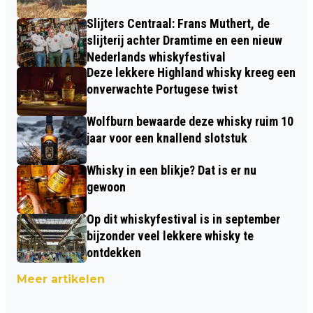
Slijters Centraal: Frans Muthert, de
slijterij achter Dramtime en een nieuw
Nederlands whiskyfestival
Deze lekkere Highland whisky kreeg een
onverwachte Portugese twist
Wolfburn bewaarde deze whisky ruim 10
jaar voor een knallend slotstuk
Whisky in een blikje? Dat is er nu
gewoon
Op dit whiskyfestival is in september
bijzonder veel lekkere whisky te
ontdekken
Meer artikelen