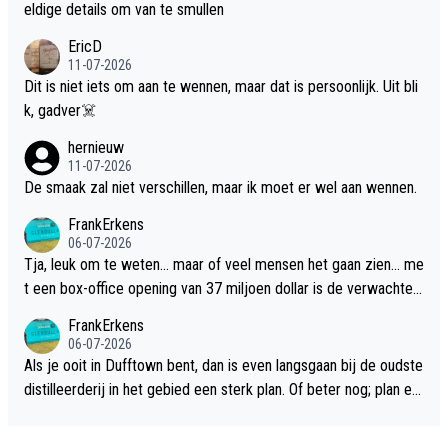
eldige details om van te smullen
EricD
11-07-2026
Dit is niet iets om aan te wennen, maar dat is persoonlijk. Uit bli
k, gadver☠️
hernieuw
11-07-2026
De smaak zal niet verschillen, maar ik moet er wel aan wennen.
FrankErkens
06-07-2026
Tja, leuk om te weten... maar of veel mensen het gaan zien... me
t een box-office opening van 37 miljoen dollar is de verwachte
flop een feit.
FrankErkens
06-07-2026
Als je ooit in Dufftown bent, dan is even langsgaan bij de oudste
distilleerderij in het gebied een sterk plan. Of beter nog; plan ee
n overnachting in de B&B Abbeyfield, boek de kamer Hogshead
en je hebt vanuit je slaapkamer heel mooi uitzicht op de distille