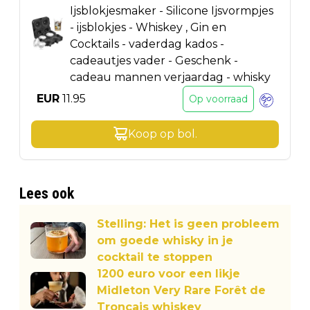
Ijsblokjesmaker - Silicone Ijsvormpjes
- ijsblokjes - Whiskey , Gin en
Cocktails - vaderdag kados -
cadeautjes vader - Geschenk -
cadeau mannen verjaardag - whisky
EUR
11.95
Op voorraad
Koop op
bol
.
Lees ook
Stelling: Het is geen probleem
om goede whisky in je
cocktail te stoppen
1200 euro voor een likje
Midleton Very Rare Forêt de
Tronçais whiskey