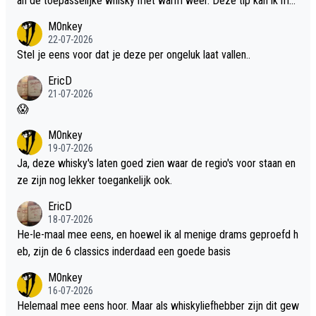
an de toepasselijke whisky met warm weer. Deze tip kan ik met
dit weer wel gebruiken.
M0nkey
22-07-2026
Stel je eens voor dat je deze per ongeluk laat vallen..
EricD
21-07-2026
😱
M0nkey
19-07-2026
Ja, deze whisky's laten goed zien waar de regio's voor staan en
ze zijn nog lekker toegankelijk ook.
EricD
18-07-2026
He-le-maal mee eens, en hoewel ik al menige drams geproefd h
eb, zijn de 6 classics inderdaad een goede basis
M0nkey
16-07-2026
Helemaal mee eens hoor. Maar als whiskyliefhebber zijn dit gew