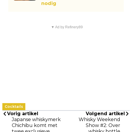
nodig
▼ Ad by Refinery89
Cocktails
Vorig artikel
Volgend artikel
Japanse whiskymerk
Whisky Weekend
Chichibu komt met
Show #2: Over
twee exclusieve
whisky bottle