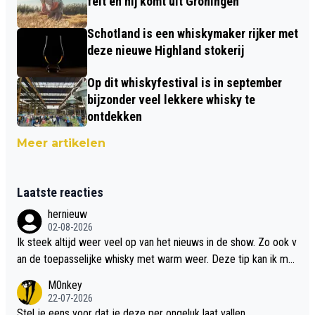
feit en hij komt uit Groningen
Schotland is een whiskymaker rijker met
deze nieuwe Highland stokerij
Op dit whiskyfestival is in september
bijzonder veel lekkere whisky te
ontdekken
Meer artikelen
Laatste reacties
hernieuw
02-08-2026
Ik steek altijd weer veel op van het nieuws in de show. Zo ook v
an de toepasselijke whisky met warm weer. Deze tip kan ik met
dit weer wel gebruiken.
M0nkey
22-07-2026
Stel je eens voor dat je deze per ongeluk laat vallen..