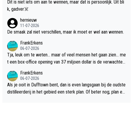
Dit is niet iets om aan te wennen, maar dat is persoonlijk. Uit bli
k, gadver☠️
hernieuw
11-07-2026
De smaak zal niet verschillen, maar ik moet er wel aan wennen.
FrankErkens
06-07-2026
Tja, leuk om te weten... maar of veel mensen het gaan zien... me
t een box-office opening van 37 miljoen dollar is de verwachte
flop een feit.
FrankErkens
06-07-2026
Als je ooit in Dufftown bent, dan is even langsgaan bij de oudste
distilleerderij in het gebied een sterk plan. Of beter nog; plan ee
n overnachting in de B&B Abbeyfield, boek de kamer Hogshead
en je hebt vanuit je slaapkamer heel mooi uitzicht op de distille
erderij zelf!