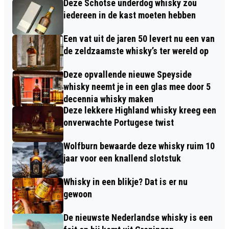
Deze Schotse underdog whisky zou
iedereen in de kast moeten hebben
Een vat uit de jaren 50 levert nu een van
de zeldzaamste whisky’s ter wereld op
Deze opvallende nieuwe Speyside
whisky neemt je in een glas mee door 5
decennia whisky maken
Deze lekkere Highland whisky kreeg een
onverwachte Portugese twist
Wolfburn bewaarde deze whisky ruim 10
jaar voor een knallend slotstuk
Whisky in een blikje? Dat is er nu
gewoon
De nieuwste Nederlandse whisky is een