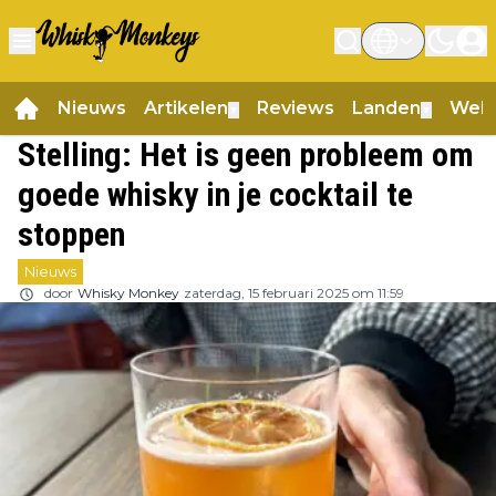
Nieuws
Artikelen
Reviews
Landen
Web
▼
▼
Stelling: Het is geen probleem om
goede whisky in je cocktail te
stoppen
Nieuws
door
Whisky Monkey
zaterdag, 15 februari 2025 om 11:59