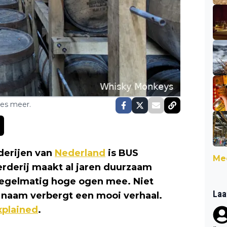
ses meer.
derijen van
Nederland
is BUS
Mee
erderij maakt al jaren duurzaam
 regelmatig hoge ogen mee. Niet
Laa
e naam verbergt een mooi verhaal.
plained
.