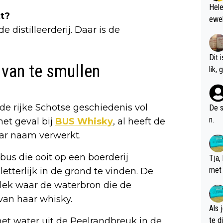
Hele
t?
ewel
 distilleerderij. Daar is de
Dit 
van te smullen
l
 rijke Schotse geschiedenis vol
De s
n.
het geval bij
BUS Whisky
, al heeft de
haar naam verwerkt.
us die ooit op een boerderij
Tja,
met 
etterlijk in de grond te vinden. De
chte
lek waar de waterbron die de
 van haar whisky.
Als 
te dis
t water uit de Peelrandbreuk in de