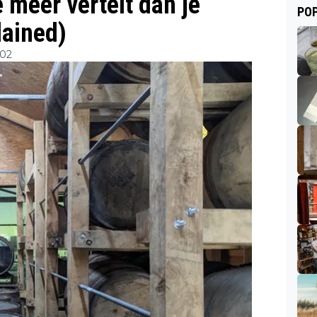
meer vertelt dan je
POP
ained)
:02