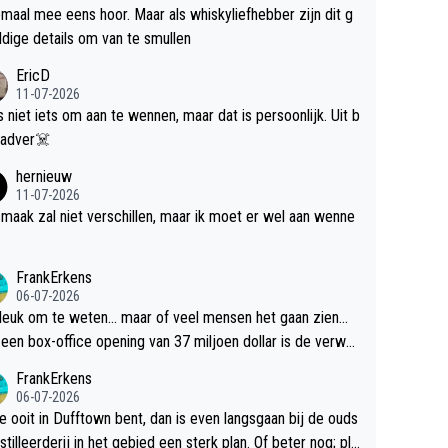
maal mee eens hoor. Maar als whiskyliefhebber zijn dit g
dige details om van te smullen
EricD
11-07-2026
is niet iets om aan te wennen, maar dat is persoonlijk. Uit b
ik, gadver☠️
hernieuw
11-07-2026
maak zal niet verschillen, maar ik moet er wel aan wenne
FrankErkens
06-07-2026
 leuk om te weten... maar of veel mensen het gaan zien...
een box-office opening van 37 miljoen dollar is de verwa
 flop een feit.
FrankErkens
06-07-2026
je ooit in Dufftown bent, dan is even langsgaan bij de ouds
tilleerderij in het gebied een sterk plan. Of beter nog; pla