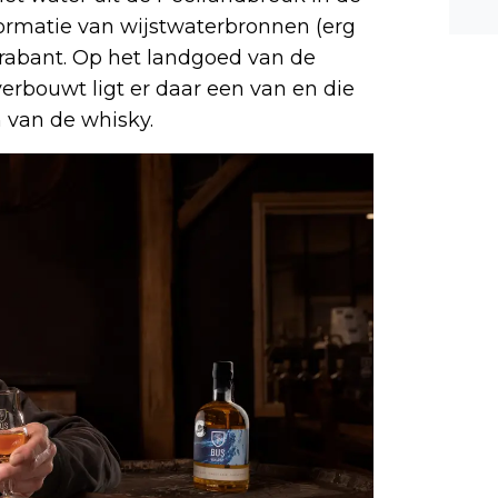
n ee
 formatie van wijstwaterbronnen (erg
shea
Brabant. Op het landgoed van de
e dis
erbouwt ligt er daar een van en die
 van de whisky.