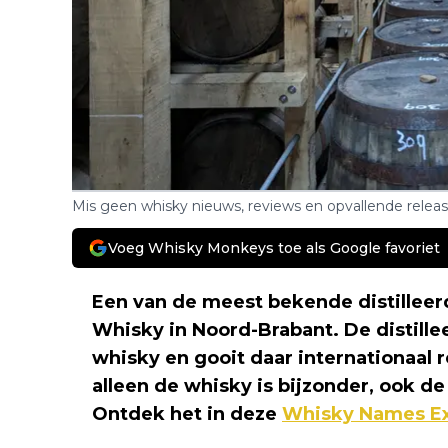
Mis geen whisky nieuws, reviews en opvallende relea
Voeg Whisky Monkeys toe als Google favoriet
Een van de meest bekende distilleer
Whisky in Noord-Brabant. De distille
whisky en gooit daar internationaal
alleen de whisky is bijzonder, ook d
Ontdek het in deze
Whisky Names Ex