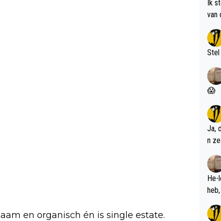
Ik s
van 
met 
Stel
😱
Ja, 
n ze
He-l
zaam en organisch én is single estate.