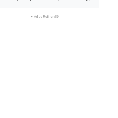
n overnachting in de B&B Abbeyfield, boek de kamer Hog
d en je hebt vanuit je slaapkamer heel mooi uitzicht op d
▼ Ad by Refinery89
tilleerderij zelf!