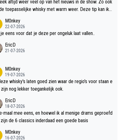
teek altijd weer veel op van het nieuws in de show. Zo ook
de toepasselijke whisky met warm weer. Deze tip kan ik
dit weer wel gebruiken.
M0nkey
22-07-2026
 je eens voor dat je deze per ongeluk laat vallen..
EricD
21-07-2026
M0nkey
19-07-2026
deze whisky's laten goed zien waar de regio's voor staan e
 zijn nog lekker toegankelijk ook.
EricD
18-07-2026
e-maal mee eens, en hoewel ik al menige drams geproefd
heb, zijn de 6 classics inderdaad een goede basis
M0nkey
16-07-2026