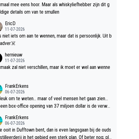
maal mee eens hoor. Maar als whiskyliefhebber zijn dit g
dige details om van te smullen
EricD
11-07-2026
is niet iets om aan te wennen, maar dat is persoonlijk. Uit b
ik, gadver☠️
hernieuw
11-07-2026
maak zal niet verschillen, maar ik moet er wel aan wenne
FrankErkens
06-07-2026
 leuk om te weten... maar of veel mensen het gaan zien...
een box-office opening van 37 miljoen dollar is de verwa
 flop een feit.
FrankErkens
06-07-2026
je ooit in Dufftown bent, dan is even langsgaan bij de ouds
tilleerderij in het gebied een sterk plan. Of beter nog; pla