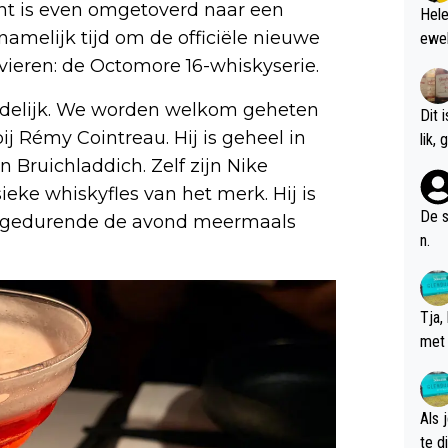
ant is even omgetoverd naar een
Hele
namelijk tijd om de officiële nieuwe
ewel
e vieren: de Octomore 16-whiskyserie.
uidelijk. We worden welkom geheten
Dit 
 Rémy Cointreau. Hij is geheel in
l
n Bruichladdich. Zelf zijn Nike
eke whiskyfles van het merk. Hij is
De s
we gedurende de avond meermaals
n.
Tja,
met 
chte
Als 
te dis