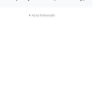
n overnachting in de B&B Abbeyfield, boek de kamer Hog
d en je hebt vanuit je slaapkamer heel mooi uitzicht op d
▼ Ad by Refinery89
tilleerderij zelf!