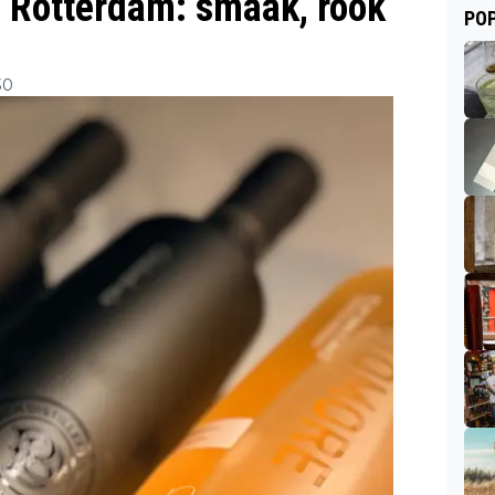
n Rotterdam: smaak, rook
POP
30