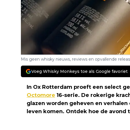
Mis geen whisky nieuws, reviews en opvallende relea
Voeg Whisky Monkeys toe als Google favoriet
In Ox Rotterdam proeft een select gez
Octomore
16-serie. De rokerige kracht
glazen worden geheven en verhalen
leven komen. Ontdek hoe de avond to