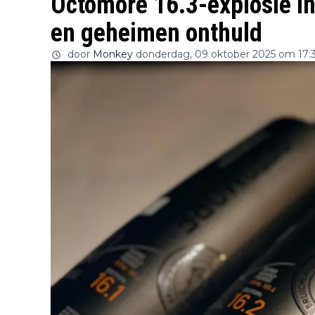
Octomore 16.3-explosie i
en geheimen onthuld
door
Monkey
donderdag, 09 oktober 2025 om 17: