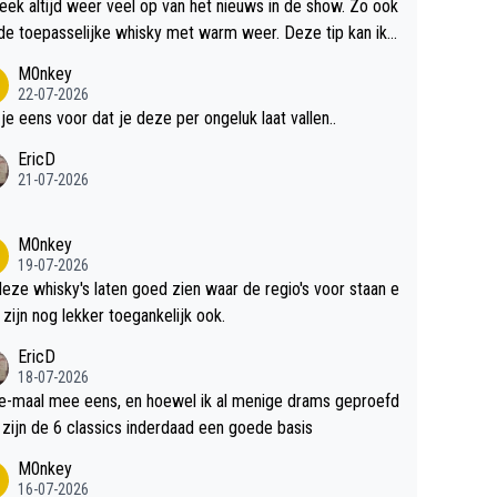
teek altijd weer veel op van het nieuws in de show. Zo ook
de toepasselijke whisky met warm weer. Deze tip kan ik
dit weer wel gebruiken.
M0nkey
22-07-2026
 je eens voor dat je deze per ongeluk laat vallen..
EricD
21-07-2026
M0nkey
19-07-2026
deze whisky's laten goed zien waar de regio's voor staan e
 zijn nog lekker toegankelijk ook.
EricD
18-07-2026
e-maal mee eens, en hoewel ik al menige drams geproefd
heb, zijn de 6 classics inderdaad een goede basis
M0nkey
16-07-2026