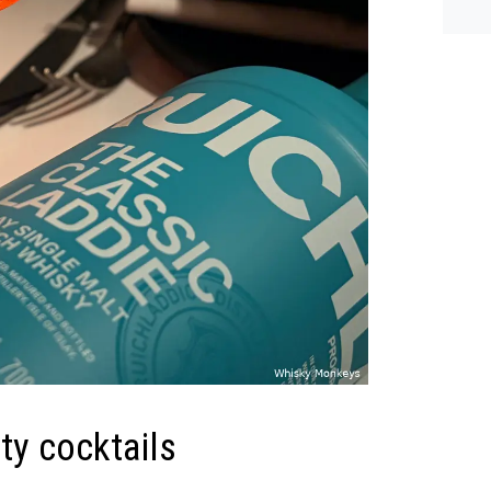
n ee
shea
e dis
ty cocktails