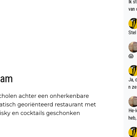
Ik s
van 
met 
Stel
😱
rdam
Ja, 
n ze
scholen achter een onherkenbare
iatisch georiënteerd restaurant met
He-l
isky en cocktails geschonken