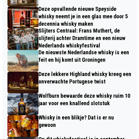
Deze opvallende nieuwe Speyside
whisky neemt je in een glas mee door 5
decennia whisky maken
Slijters Centraal: Frans Muthert, de
slijterij achter Dramtime en een nieuw
Nederlands whiskyfestival
De nieuwste Nederlandse whisky is een
feit en hij komt uit Groningen
Deze lekkere Highland whisky kreeg een
onverwachte Portugese twist
Wolfburn bewaarde deze whisky ruim 10
jaar voor een knallend slotstuk
Whisky in een blikje? Dat is er nu
gewoon