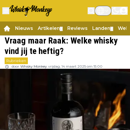
Nieuws
Artikelen
Reviews
Landen
Web
▼
▼
Vraag maar Raak: Welke whisky
vind jij te heftig?
Rubrieken
door
Whisky Monkey
vrijdag, 14 maart 2025 om 15:00