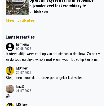
Op dit whiskyfestival is in september
bijzonder veel lekkere whisky te
ontdekken
Meer artikelen
Laatste reacties
hernieuw
02-08-2026
Ik steek altijd weer veel op van het nieuws in de show. Zo ook v
an de toepasselijke whisky met warm weer. Deze tip kan ik met
dit weer wel gebruiken.
M0nkey
22-07-2026
Stel je eens voor dat je deze per ongeluk laat vallen..
EricD
21-07-2026
😱
M0nkey