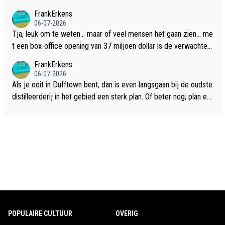
FrankErkens
06-07-2026
Tja, leuk om te weten... maar of veel mensen het gaan zien... me
t een box-office opening van 37 miljoen dollar is de verwachte
flop een feit.
FrankErkens
06-07-2026
Als je ooit in Dufftown bent, dan is even langsgaan bij de oudste
distilleerderij in het gebied een sterk plan. Of beter nog; plan ee
n overnachting in de B&B Abbeyfield, boek de kamer Hogshead
en je hebt vanuit je slaapkamer heel mooi uitzicht op de distille
erderij zelf!
POPULAIRE CULTUUR
OVERIG