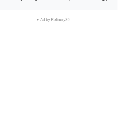
n overnachting in de B&B Abbeyfield, boek de kamer Hog
d en je hebt vanuit je slaapkamer heel mooi uitzicht op d
▼ Ad by Refinery89
tilleerderij zelf!