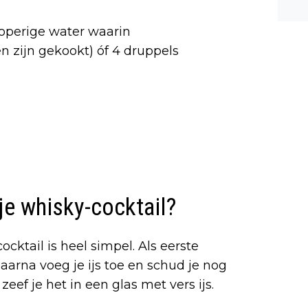
n ee
shea
troperige water waarin
e dis
 zijn gekookt) óf 4 druppels
je whisky-cocktail?
cktail is heel simpel. Als eerste
Daarna voeg je ijs toe en schud je nog
zeef je het in een glas met vers ijs.