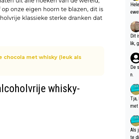
llaten uit alle hoeken van de wereld,’
Hele
f op onze eigen hoorn te blazen, dit is
ewel
olvrije klassieke sterke dranken dat
Dit 
l
e chocola met whisky (leuk als
De s
n.
lcoholvrije whisky-
Tja,
met 
chte
Als 
te dis