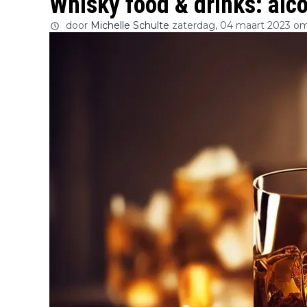
Whisky food & drinks: alco
door
Michelle Schulte
zaterdag, 04 maart 2023 om