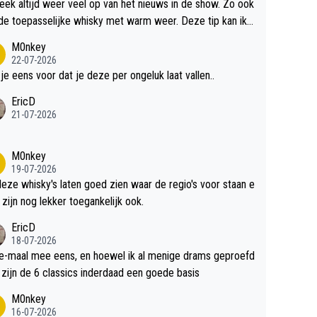
teek altijd weer veel op van het nieuws in de show. Zo ook
de toepasselijke whisky met warm weer. Deze tip kan ik
dit weer wel gebruiken.
M0nkey
22-07-2026
 je eens voor dat je deze per ongeluk laat vallen..
EricD
21-07-2026
M0nkey
19-07-2026
deze whisky's laten goed zien waar de regio's voor staan e
 zijn nog lekker toegankelijk ook.
EricD
18-07-2026
e-maal mee eens, en hoewel ik al menige drams geproefd
heb, zijn de 6 classics inderdaad een goede basis
M0nkey
16-07-2026