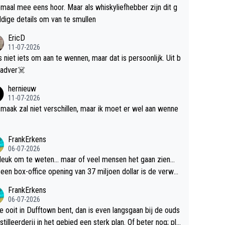
maal mee eens hoor. Maar als whiskyliefhebber zijn dit g
dige details om van te smullen
EricD
11-07-2026
is niet iets om aan te wennen, maar dat is persoonlijk. Uit b
ik, gadver☠️
hernieuw
11-07-2026
maak zal niet verschillen, maar ik moet er wel aan wenne
FrankErkens
06-07-2026
 leuk om te weten... maar of veel mensen het gaan zien...
een box-office opening van 37 miljoen dollar is de verwa
 flop een feit.
FrankErkens
06-07-2026
je ooit in Dufftown bent, dan is even langsgaan bij de ouds
tilleerderij in het gebied een sterk plan. Of beter nog; pla