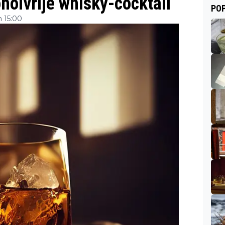
holvrije whisky-cocktail
POP
 15:00