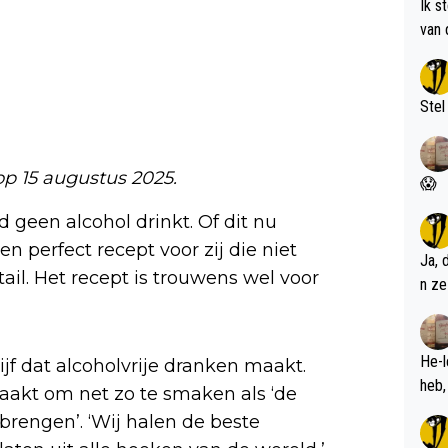
Ik s
van 
met 
Stel
 op 15 augustus 2025.
😱
geen alcohol drinkt. Of dit nu
een perfect recept voor zij die niet
Ja, 
tail. Het recept is trouwens wel voor
n ze
He-l
ijf dat alcoholvrije dranken maakt.
akt om net zo te smaken als ‘de
brengen’. ‘Wij halen de beste