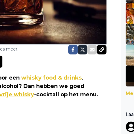
ses meer.
voor een
whisky food & drinks
.
 alcohol? Dan hebben we goed
Mee
vrije whisky
-cocktail op het menu.
Laa