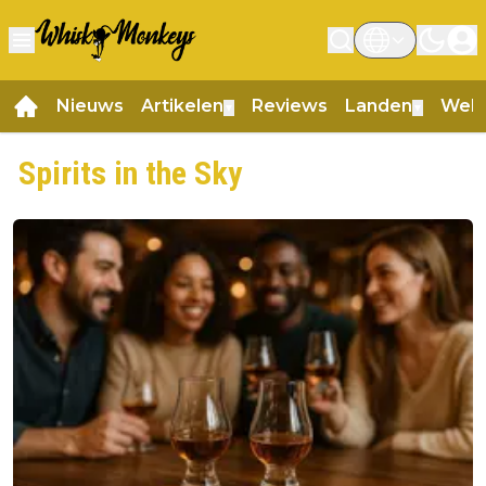
Nieuws
Artikelen
Reviews
Landen
Web
▼
▼
Spirits in the Sky