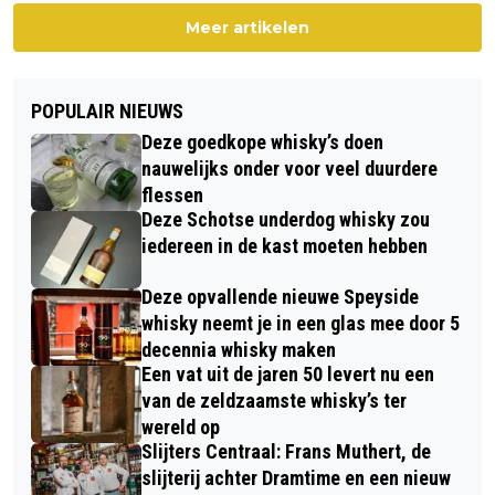
Meer artikelen
POPULAIR NIEUWS
Deze goedkope whisky’s doen
nauwelijks onder voor veel duurdere
flessen
Deze Schotse underdog whisky zou
iedereen in de kast moeten hebben
Deze opvallende nieuwe Speyside
whisky neemt je in een glas mee door 5
decennia whisky maken
Een vat uit de jaren 50 levert nu een
van de zeldzaamste whisky’s ter
wereld op
Slijters Centraal: Frans Muthert, de
slijterij achter Dramtime en een nieuw