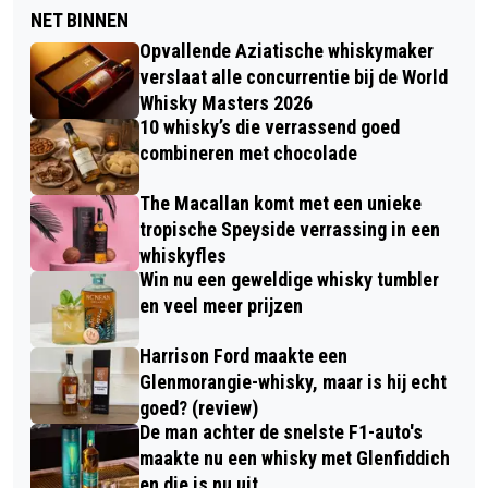
NET BINNEN
Opvallende Aziatische whiskymaker
verslaat alle concurrentie bij de World
Whisky Masters 2026
10 whisky’s die verrassend goed
combineren met chocolade
The Macallan komt met een unieke
tropische Speyside verrassing in een
whiskyfles
Win nu een geweldige whisky tumbler
en veel meer prijzen
Harrison Ford maakte een
Glenmorangie-whisky, maar is hij echt
goed? (review)
De man achter de snelste F1-auto's
maakte nu een whisky met Glenfiddich
en die is nu uit