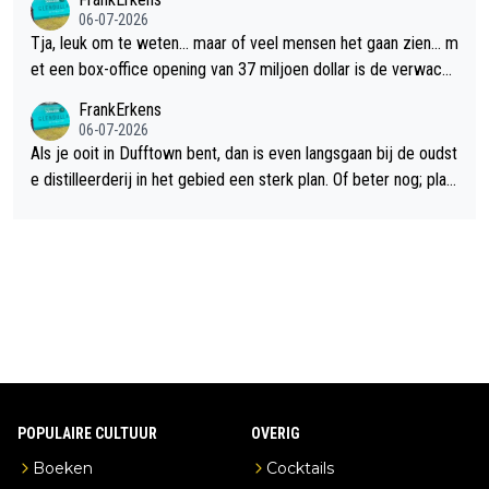
06-07-2026
Tja, leuk om te weten... maar of veel mensen het gaan zien... m
et een box-office opening van 37 miljoen dollar is de verwacht
e flop een feit.
FrankErkens
06-07-2026
Als je ooit in Dufftown bent, dan is even langsgaan bij de oudst
e distilleerderij in het gebied een sterk plan. Of beter nog; plan
een overnachting in de B&B Abbeyfield, boek de kamer Hogsh
ead en je hebt vanuit je slaapkamer heel mooi uitzicht op de di
stilleerderij zelf!
POPULAIRE CULTUUR
OVERIG
Boeken
Cocktails