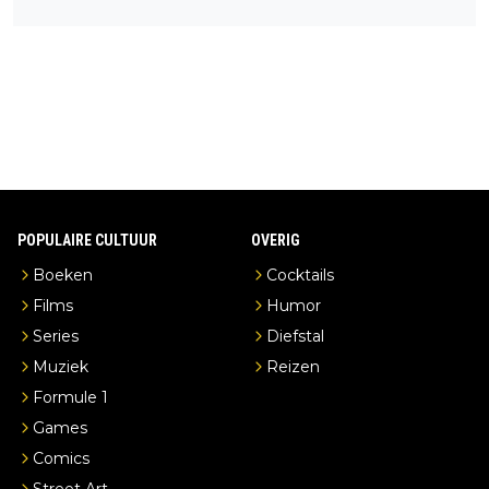
een overnachting in de B&B Abbeyfield, boek de kamer Hogsh
ead en je hebt vanuit je slaapkamer heel mooi uitzicht op de di
stilleerderij zelf!
POPULAIRE CULTUUR
OVERIG
Boeken
Cocktails
Films
Humor
Series
Diefstal
Muziek
Reizen
Formule 1
Games
Comics
Street Art