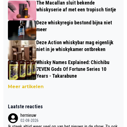
The Macallan sluit bekende
whiskyserie af met een tropisch tintje
Deze whiskyregio bestond bijna niet
meer
Deze Action whiskybar mag eigenlijk
niet in je whiskykamer ontbreken
Whisky Names Explained: Chichibu
7EVEN Gods Of Fortune Series 10
Years - Takarabune
Meer artikelen
Laatste reacties
hernieuw
02-08-2026
Ik steek altijd weer veel op van het nieuws in de show. Zo ook