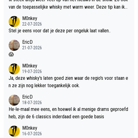
van de toepasselijke whisky met warm weer. Deze tip kan ik
met dit weer wel gebruiken.
M0nkey
22-07-2026
Stel je eens voor dat je deze per ongeluk laat vallen..
EricD
21-07-2026
😱
M0nkey
19-07-2026
Ja, deze whisky's laten goed zien waar de regio's voor staan e
n ze zijn nog lekker toegankelijk ook.
EricD
18-07-2026
He-le-maal mee eens, en hoewel ik al menige drams geproefd
heb, zijn de 6 classics inderdaad een goede basis
M0nkey
16-07-2026