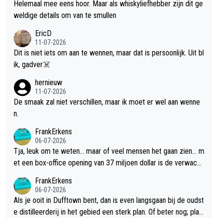
Helemaal mee eens hoor. Maar als whiskyliefhebber zijn dit ge
weldige details om van te smullen
EricD
11-07-2026
Dit is niet iets om aan te wennen, maar dat is persoonlijk. Uit bl
ik, gadver☠️
hernieuw
11-07-2026
De smaak zal niet verschillen, maar ik moet er wel aan wenne
n.
FrankErkens
06-07-2026
Tja, leuk om te weten... maar of veel mensen het gaan zien... m
et een box-office opening van 37 miljoen dollar is de verwacht
e flop een feit.
FrankErkens
06-07-2026
Als je ooit in Dufftown bent, dan is even langsgaan bij de oudst
e distilleerderij in het gebied een sterk plan. Of beter nog; plan