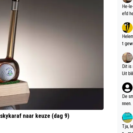
He-le
Helem
t gew
Dit is
De sm
nnen.
iskykaraf naar keuze (dag 9)
Tja, 