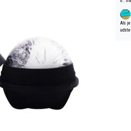
n... m
verwa
Als je
udste d
og; p
amer 
uitzic