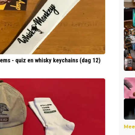
tems - quiz en whisky keychains (dag 12)
Meer