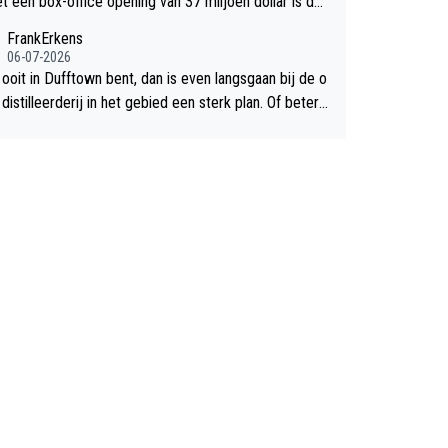
et een box-office opening van 37 miljoen dollar is de
chte flop een feit.
FrankErkens
06-07-2026
 ooit in Dufftown bent, dan is even langsgaan bij de o
istilleerderij in het gebied een sterk plan. Of beter n
lan een overnachting in de B&B Abbeyfield, boek de k
Hogshead en je hebt vanuit je slaapkamer heel mooi
ht op de distilleerderij zelf!