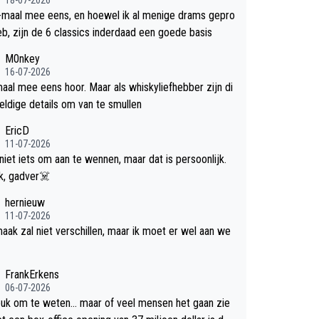
-maal mee eens, en hoewel ik al menige drams gepro
efd heb, zijn de 6 classics inderdaad een goede basis
M0nkey
16-07-2026
aal mee eens hoor. Maar als whiskyliefhebber zijn di
eldige details om van te smullen
EricD
11-07-2026
 niet iets om aan te wennen, maar dat is persoonlijk.
Uit blik, gadver☠️
hernieuw
11-07-2026
aak zal niet verschillen, maar ik moet er wel aan we
FrankErkens
06-07-2026
leuk om te weten... maar of veel mensen het gaan zie