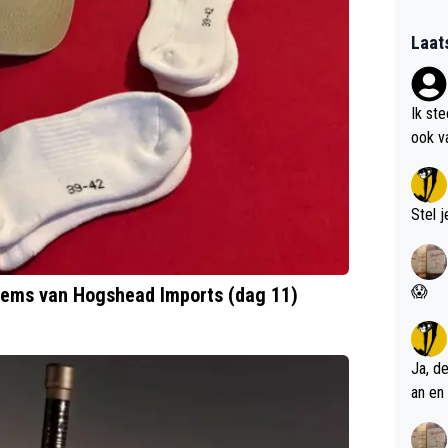
Laat
Ik st
ook v
kan i
Stel j
😱
items van Hogshead Imports (dag 11)
Ja, d
an en 