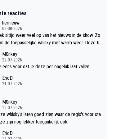
ste reacties
hernieuw
02-08-2026
eek altijd weer veel op van het nieuws in de show. Zo
an de toepasselijke whisky met warm weer. Deze tip
k met dit weer wel gebruiken.
M0nkey
22-07-2026
e eens voor dat je deze per ongeluk laat vallen..
EricD
21-07-2026
M0nkey
19-07-2026
eze whisky's laten goed zien waar de regio's voor sta
ze zijn nog lekker toegankelijk ook.
EricD
18-07-2026