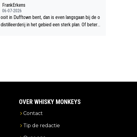
chte flop een feit.
FrankErkens
06-07-2026
 ooit in Dufftown bent, dan is even langsgaan bij de o
istilleerderij in het gebied een sterk plan. Of beter n
lan een overnachting in de B&B Abbeyfield, boek de k
Hogshead en je hebt vanuit je slaapkamer heel mooi
ht op de distilleerderij zelf!
OVER WHISKY MONKEYS
Contact
Tip de redactie