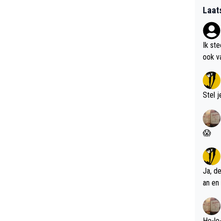
Laat
Ik st
ook v
kan i
Stel j
😱
Ja, d
an en 
He-le