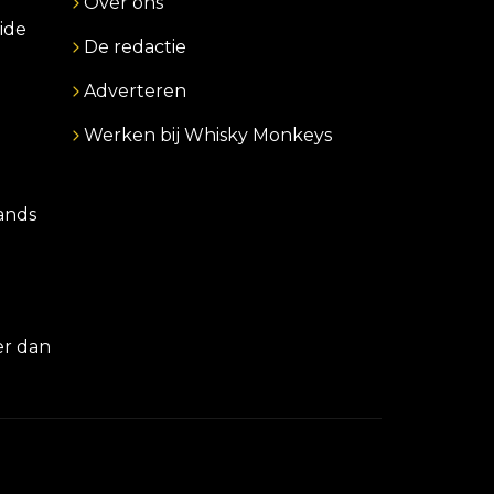
Over ons
ide
De redactie
Adverteren
Werken bij Whisky Monkeys
lands
er dan