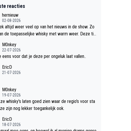
ste reacties
hernieuw
02-08-2026
eek altijd weer veel op van het nieuws in de show. Zo
an de toepasselijke whisky met warm weer. Deze tip
k met dit weer wel gebruiken.
M0nkey
22-07-2026
e eens voor dat je deze per ongeluk laat vallen..
EricD
21-07-2026
M0nkey
19-07-2026
eze whisky's laten goed zien waar de regio's voor sta
ze zijn nog lekker toegankelijk ook.
EricD
18-07-2026
-maal mee eens, en hoewel ik al menige drams gepro