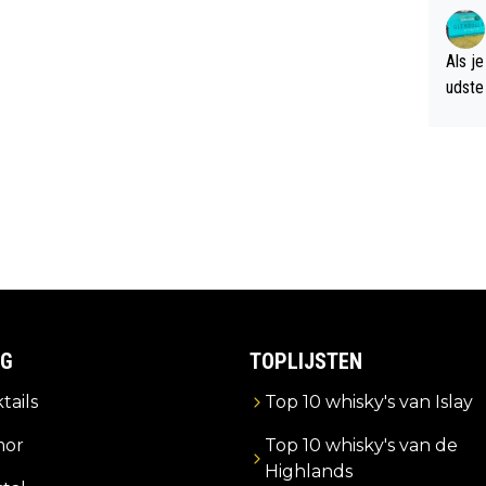
verwa
Als je
udste d
og; p
amer 
uitzic
IG
TOPLIJSTEN
tails
Top 10 whisky's van Islay
or
Top 10 whisky's van de
Highlands