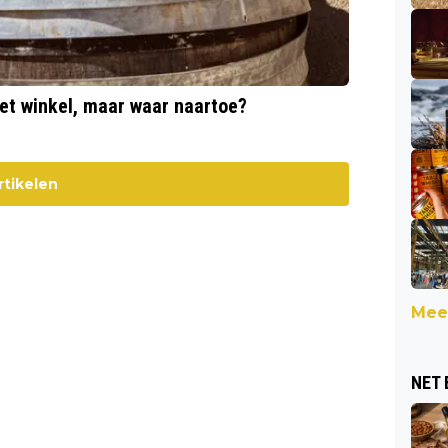
et winkel, maar waar naartoe?
rtikelen
Meer
NET 