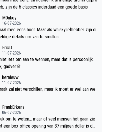
efd heb, zijn de 6 classics inderdaad een goede basis
M0nkey
16-07-2026
aal mee eens hoor. Maar als whiskyliefhebber zijn di
eldige details om van te smullen
EricD
11-07-2026
 niet iets om aan te wennen, maar dat is persoonlijk.
Uit blik, gadver☠️
hernieuw
11-07-2026
aak zal niet verschillen, maar ik moet er wel aan we
FrankErkens
06-07-2026
leuk om te weten... maar of veel mensen het gaan zie
et een box-office opening van 37 miljoen dollar is de