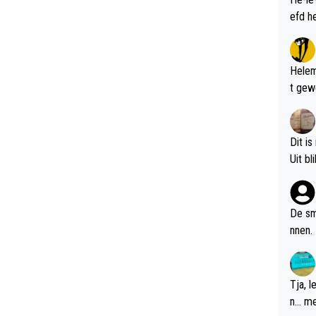
Helem
t gew
Dit is
De sm
nnen.
Tja, 
n... m