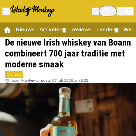
Nieuws
Artikelen
Reviews
Landen
Web
▼
▼
De nieuwe Irish whiskey van Boann
combineert 700 jaar traditie met
moderne smaak
Nieuws
door
Monkey
dinsdag, 07 juli 2026 om 8:35