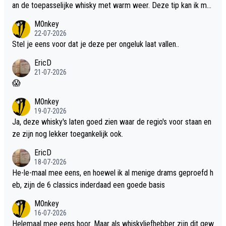
an de toepasselijke whisky met warm weer. Deze tip kan ik met
dit weer wel gebruiken.
M0nkey
22-07-2026
Stel je eens voor dat je deze per ongeluk laat vallen..
EricD
21-07-2026
😱
M0nkey
19-07-2026
Ja, deze whisky's laten goed zien waar de regio's voor staan en
ze zijn nog lekker toegankelijk ook.
EricD
18-07-2026
He-le-maal mee eens, en hoewel ik al menige drams geproefd h
eb, zijn de 6 classics inderdaad een goede basis
M0nkey
16-07-2026
Helemaal mee eens hoor. Maar als whiskyliefhebber zijn dit gew