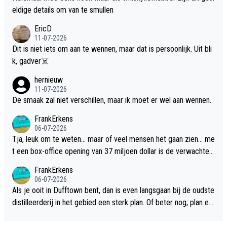
eldige details om van te smullen
EricD
11-07-2026
Dit is niet iets om aan te wennen, maar dat is persoonlijk. Uit bli
k, gadver☠️
hernieuw
11-07-2026
De smaak zal niet verschillen, maar ik moet er wel aan wennen.
FrankErkens
06-07-2026
Tja, leuk om te weten... maar of veel mensen het gaan zien... me
t een box-office opening van 37 miljoen dollar is de verwachte
flop een feit.
FrankErkens
06-07-2026
Als je ooit in Dufftown bent, dan is even langsgaan bij de oudste
distilleerderij in het gebied een sterk plan. Of beter nog; plan ee
n overnachting in de B&B Abbeyfield, boek de kamer Hogshead
en je hebt vanuit je slaapkamer heel mooi uitzicht op de distille