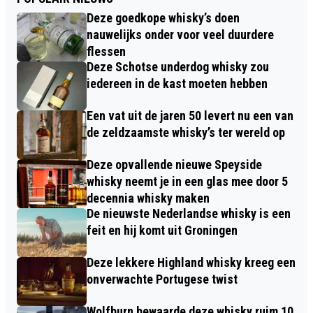
Deze goedkope whisky’s doen
nauwelijks onder voor veel duurdere
flessen
Deze Schotse underdog whisky zou
iedereen in de kast moeten hebben
Een vat uit de jaren 50 levert nu een van
de zeldzaamste whisky’s ter wereld op
Deze opvallende nieuwe Speyside
whisky neemt je in een glas mee door 5
decennia whisky maken
De nieuwste Nederlandse whisky is een
feit en hij komt uit Groningen
Deze lekkere Highland whisky kreeg een
onverwachte Portugese twist
Wolfburn bewaarde deze whisky ruim 10