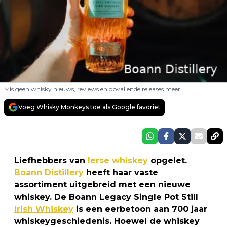
Mis geen whisky nieuws, reviews en opvallende releases meer.
Voeg Whisky Monkeys toe als Google favoriet
Liefhebbers van
Ierse whiskey
opgelet.
Boann Distillery
heeft haar vaste
assortiment uitgebreid met een nieuwe
whiskey. De Boann Legacy Single Pot Still
Irish Whiskey
is een eerbetoon aan 700 jaar
whiskeygeschiedenis. Hoewel de whiskey