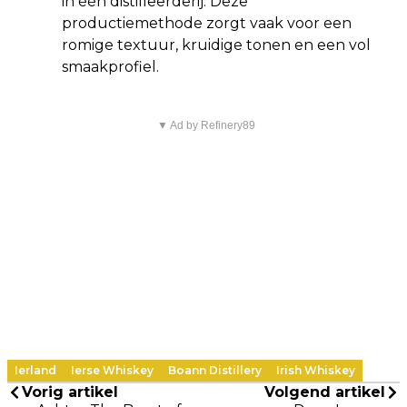
in één distilleerderij. Deze
productiemethode zorgt vaak voor een
romige textuur, kruidige tonen en een vol
smaakprofiel.
▼ Ad by Refinery89
Ierland
Ierse Whiskey
Boann Distillery
Irish Whiskey
Vorig artikel
Volgend artikel