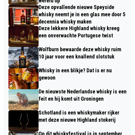
wereld op
Deze opvallende nieuwe Speyside
whisky neemt je in een glas mee door 5
decennia whisky maken
Deze lekkere Highland whisky kreeg
een onverwachte Portugese twist
Wolfburn bewaarde deze whisky ruim
10 jaar voor een knallend slotstuk
Whisky in een blikje? Dat is er nu
gewoon
De nieuwste Nederlandse whisky is een
feit en hij komt uit Groningen
Schotland is een whiskymaker rijker
met deze nieuwe Highland stokerij
Op dit whiskyfestival is in september