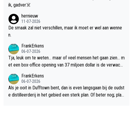
ik, gadver☠️
hernieuw
11-07-2026
De smaak zal niet verschillen, maar ik moet er wel aan wenne
n.
FrankErkens
06-07-2026
Tja, leuk om te weten... maar of veel mensen het gaan zien... m
et een box-office opening van 37 miljoen dollar is de verwacht
e flop een feit.
FrankErkens
06-07-2026
Als je ooit in Dufftown bent, dan is even langsgaan bij de oudst
e distilleerderij in het gebied een sterk plan. Of beter nog; plan
een overnachting in de B&B Abbeyfield, boek de kamer Hogsh
ead en je hebt vanuit je slaapkamer heel mooi uitzicht op de di
stilleerderij zelf!