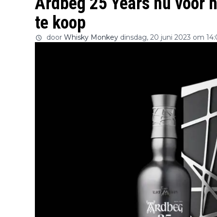
Ardbeg 25 Years nu voor 
te koop
door
Whisky Monkey
dinsdag, 20 juni 2023 om 14