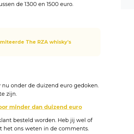
tussen de 1300 en 1500 euro.
n ee
shea
e dis
limiteerde The RZA whisky’s
ky nu onder de duizend euro gedoken.
e zijn.
oor minder dan duizend euro
klant besteld worden. Heb jij wel of
aat het ons weten in de comments.