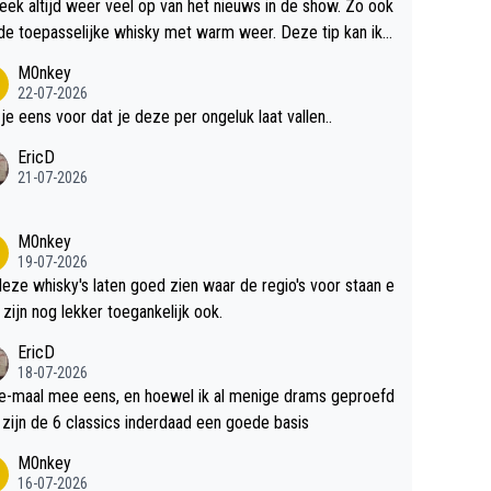
teek altijd weer veel op van het nieuws in de show. Zo ook
de toepasselijke whisky met warm weer. Deze tip kan ik
dit weer wel gebruiken.
M0nkey
22-07-2026
 je eens voor dat je deze per ongeluk laat vallen..
EricD
21-07-2026
M0nkey
19-07-2026
deze whisky's laten goed zien waar de regio's voor staan e
 zijn nog lekker toegankelijk ook.
EricD
18-07-2026
e-maal mee eens, en hoewel ik al menige drams geproefd
heb, zijn de 6 classics inderdaad een goede basis
M0nkey
16-07-2026