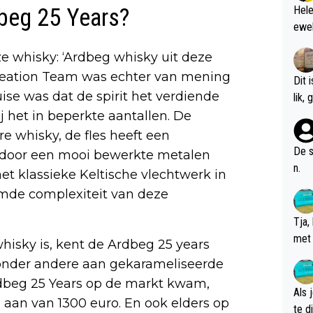
beg 25 Years?
Hele
ewel
ze whisky: ‘Ardbeg whisky uit deze
 Creation Team was echter van mening
Dit 
se was dat de spirit het verdiende
l
 het in beperkte aantallen. ​ De
re whisky, de fles heeft een
De s
 door een mooi bewerkte metalen
n.
het klassieke Keltische vlechtwerk in
emde complexiteit van deze
Tja,
met 
hisky is, kent de Ardbeg 25 years
chte
j onder andere aan gekarameliseerde
rdbeg 25 Years op de markt kwam,
Als 
je aan van 1300 euro. En ook elders op
te dis