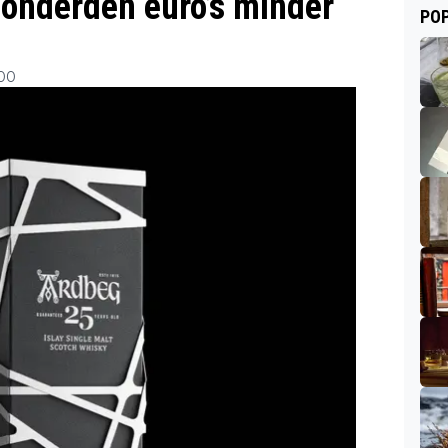
honderden euro’s minder
POP
:00