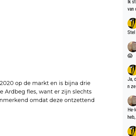
Ik s
van 
met 
Stel
😱
Ja, 
020 op de markt en is bijna drie
n ze
e Ardbeg fles, want er zijn slechts
 kenmerkend omdat deze ontzettend
He-l