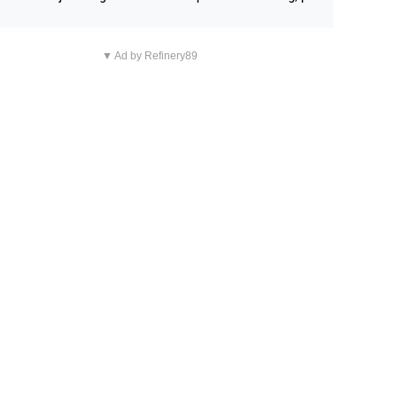
n overnachting in de B&B Abbeyfield, boek de kamer Hog
d en je hebt vanuit je slaapkamer heel mooi uitzicht op d
▼ Ad by Refinery89
tilleerderij zelf!