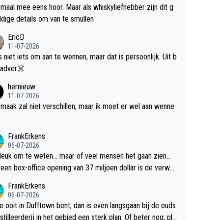
maal mee eens hoor. Maar als whiskyliefhebber zijn dit g
dige details om van te smullen
EricD
11-07-2026
is niet iets om aan te wennen, maar dat is persoonlijk. Uit b
ik, gadver☠️
hernieuw
11-07-2026
maak zal niet verschillen, maar ik moet er wel aan wenne
FrankErkens
06-07-2026
 leuk om te weten... maar of veel mensen het gaan zien...
een box-office opening van 37 miljoen dollar is de verwa
 flop een feit.
FrankErkens
06-07-2026
je ooit in Dufftown bent, dan is even langsgaan bij de ouds
tilleerderij in het gebied een sterk plan. Of beter nog; pla