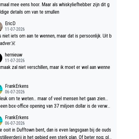
maal mee eens hoor. Maar als whiskyliefhebber zijn dit g
dige details om van te smullen
EricD
11-07-2026
is niet iets om aan te wennen, maar dat is persoonlijk. Uit b
ik, gadver☠️
hernieuw
11-07-2026
maak zal niet verschillen, maar ik moet er wel aan wenne
FrankErkens
06-07-2026
 leuk om te weten... maar of veel mensen het gaan zien...
een box-office opening van 37 miljoen dollar is de verwa
 flop een feit.
FrankErkens
06-07-2026
je ooit in Dufftown bent, dan is even langsgaan bij de ouds
tilleerderij in het gebied een sterk plan. Of beter nog; pla