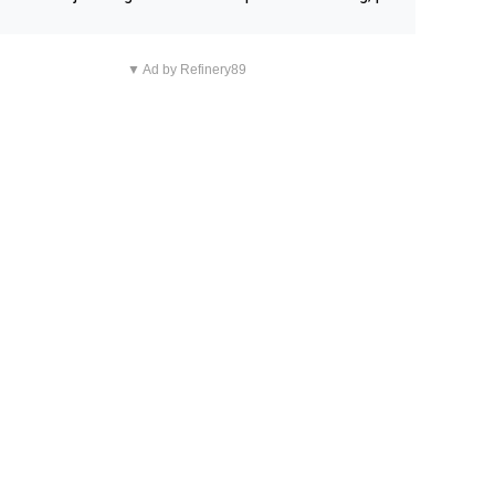
n overnachting in de B&B Abbeyfield, boek de kamer Hog
d en je hebt vanuit je slaapkamer heel mooi uitzicht op d
▼ Ad by Refinery89
tilleerderij zelf!