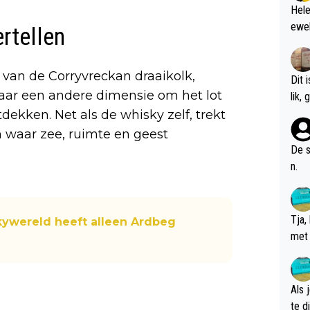
Hele
ewel
rtellen
 van de Corryvreckan draaikolk,
Dit 
ar een andere dimensie om het lot
l
ekken. Net als de whisky zelf, trekt
in waar zee, ruimte en geest
De s
n.
Tja,
ywereld heeft alleen Ardbeg
met 
chte
Als 
te dis