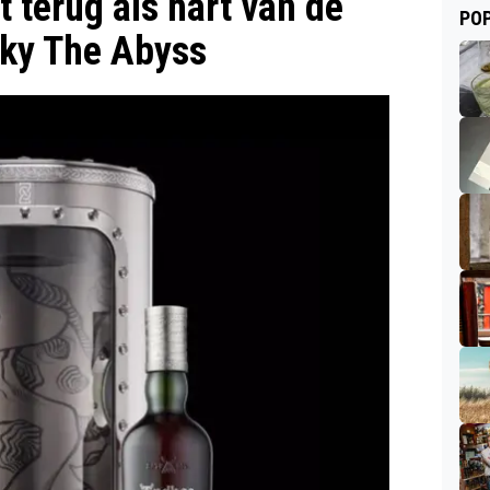
 terug als hart van de
POP
sky The Abyss