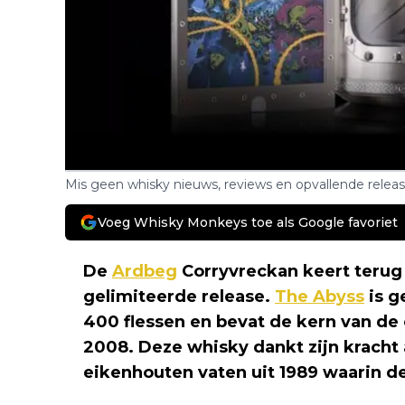
Mis geen whisky nieuws, reviews en opvallende relea
Voeg Whisky Monkeys toe als Google favoriet
De
Ardbeg
Corryvreckan keert terug
gelimiteerde release.
The Abyss
is g
400 flessen en bevat de kern van de 
2008. Deze whisky dankt zijn kracht
eikenhouten vaten uit 1989 waarin de