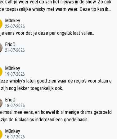
teek altijd weer veel op van het nieuws in de show. Zo ook
de toepasselijke whisky met warm weer. Deze tip kan ik
dit weer wel gebruiken.
M0nkey
22-07-2026
 je eens voor dat je deze per ongeluk laat vallen..
EricD
21-07-2026
M0nkey
19-07-2026
deze whisky's laten goed zien waar de regio's voor staan e
 zijn nog lekker toegankelijk ook.
EricD
18-07-2026
e-maal mee eens, en hoewel ik al menige drams geproefd
heb, zijn de 6 classics inderdaad een goede basis
M0nkey
16-07-2026