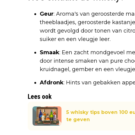
Geur
: Aroma's van geroosterde m
theeblaadjes, geroosterde kastan
wordt gevolgd door tonen van citr
suiker en een vleugje leer.
Smaak
: Een zacht mondgevoel met
door intense smaken van pure choc
kruidnagel, gember en een vleugje 
Afdronk
: Hints van gebakken appel
Lees ook
5 whisky tips boven 100 e
te geven