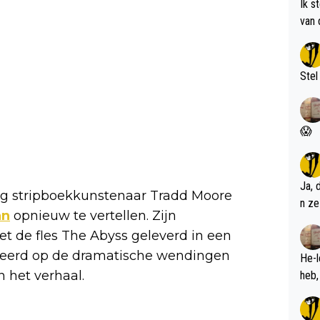
Ik s
van 
met 
Stel
😱
Ja, 
eg stripboekkunstenaar Tradd Moore
n ze
an
opnieuw te vertellen. Zijn
t de fles The Abyss geleverd in een
ireerd op de dramatische wendingen
He-l
n het verhaal.