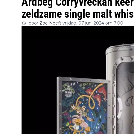
Ardbeg Corryvreckan keert
zeldzame single malt whi
door
Zoë Neeft
vrijdag, 07 juni 2024 om 7:00