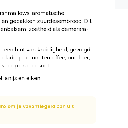
n ee
shea
arshmallows, aromatische
e dis
je en gebakken zuurdesembrood. Dit
oenbalsem, zoetheid als demerara-
 een hint van kruidigheid, gevolgd
olade, pecannotentoffee, oud leer,
stroop en creosoot.
, anijs en eiken.
uro om je vakantiegeld aan uit