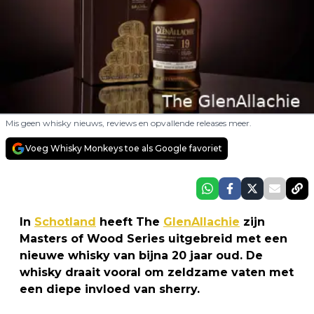
Mis geen whisky nieuws, reviews en opvallende releases meer.
Voeg Whisky Monkeys toe als Google favoriet
In
Schotland
heeft The
GlenAllachie
zijn
Masters of Wood Series uitgebreid met een
nieuwe whisky van bijna 20 jaar oud. De
whisky draait vooral om zeldzame vaten met
een diepe invloed van sherry.