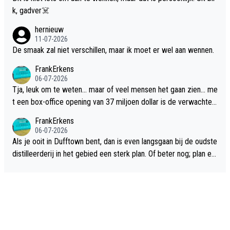
k, gadver☠️
hernieuw
11-07-2026
De smaak zal niet verschillen, maar ik moet er wel aan wennen.
FrankErkens
06-07-2026
Tja, leuk om te weten... maar of veel mensen het gaan zien... me
t een box-office opening van 37 miljoen dollar is de verwachte
flop een feit.
FrankErkens
06-07-2026
Als je ooit in Dufftown bent, dan is even langsgaan bij de oudste
distilleerderij in het gebied een sterk plan. Of beter nog; plan ee
n overnachting in de B&B Abbeyfield, boek de kamer Hogshead
en je hebt vanuit je slaapkamer heel mooi uitzicht op de distille
erderij zelf!