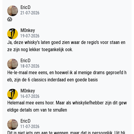
EricD
21-07-2026
😱
M0nkey
19-07-2026
Ja, deze whisky's laten goed zien waar de regio's voor staan en
ze zijn nog lekker toegankelijk ook.
EricD
18-07-2026
He-le-maal mee eens, en hoewel ik al menige drams geproefd h
eb, zijn de 6 classics inderdaad een goede basis
M0nkey
16-07-2026
Helemaal mee eens hoor. Maar als whiskyliefhebber zijn dit gew
eldige details om van te smullen
EricD
11-07-2026
Dit is niet iets om aan te wennen, maar dat is persoonlijk. Uit bli