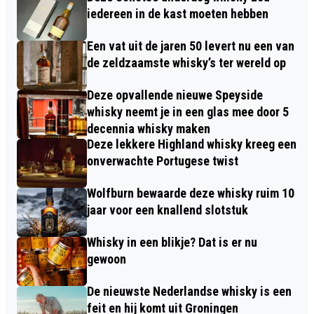
iedereen in de kast moeten hebben
Een vat uit de jaren 50 levert nu een van
de zeldzaamste whisky’s ter wereld op
Deze opvallende nieuwe Speyside
whisky neemt je in een glas mee door 5
decennia whisky maken
Deze lekkere Highland whisky kreeg een
onverwachte Portugese twist
Wolfburn bewaarde deze whisky ruim 10
jaar voor een knallend slotstuk
Whisky in een blikje? Dat is er nu
gewoon
De nieuwste Nederlandse whisky is een
feit en hij komt uit Groningen