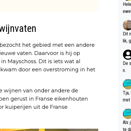
Hele
ewel
wijnvaten
Dit 
l
r bezocht het gebied met een andere
ieuwe vaten. Daarvoor is hij op
n Mayschoss. Dit is iets wat al
De s
n kwam door een overstroming in het
n.
 wijnen van onder andere de
Tja,
ben gerust in Franse eikenhouten
met 
r kuiperijen uit de Franse
chte
Als 
te dis