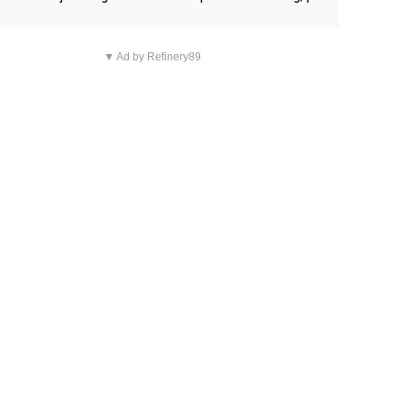
n overnachting in de B&B Abbeyfield, boek de kamer Hog
d en je hebt vanuit je slaapkamer heel mooi uitzicht op d
▼ Ad by Refinery89
tilleerderij zelf!