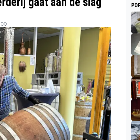
rderij gaat aan de slag
POP
8:00