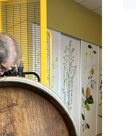
n ee
shea
e dis