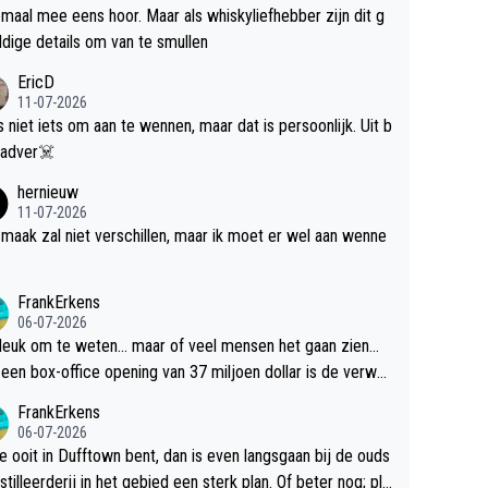
maal mee eens hoor. Maar als whiskyliefhebber zijn dit g
dige details om van te smullen
EricD
11-07-2026
is niet iets om aan te wennen, maar dat is persoonlijk. Uit b
ik, gadver☠️
hernieuw
11-07-2026
maak zal niet verschillen, maar ik moet er wel aan wenne
FrankErkens
06-07-2026
 leuk om te weten... maar of veel mensen het gaan zien...
een box-office opening van 37 miljoen dollar is de verwa
 flop een feit.
FrankErkens
06-07-2026
je ooit in Dufftown bent, dan is even langsgaan bij de ouds
tilleerderij in het gebied een sterk plan. Of beter nog; pla