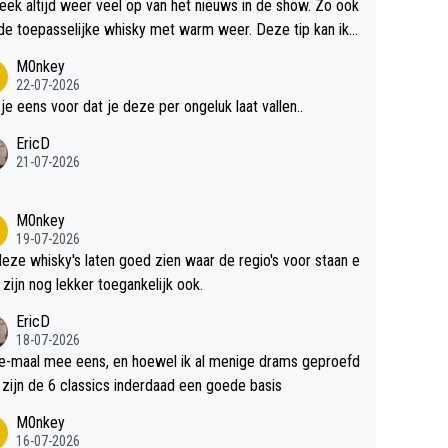
teek altijd weer veel op van het nieuws in de show. Zo ook
de toepasselijke whisky met warm weer. Deze tip kan ik
dit weer wel gebruiken.
M0nkey
22-07-2026
 je eens voor dat je deze per ongeluk laat vallen..
EricD
21-07-2026
M0nkey
19-07-2026
deze whisky's laten goed zien waar de regio's voor staan e
 zijn nog lekker toegankelijk ook.
EricD
18-07-2026
e-maal mee eens, en hoewel ik al menige drams geproefd
heb, zijn de 6 classics inderdaad een goede basis
M0nkey
16-07-2026