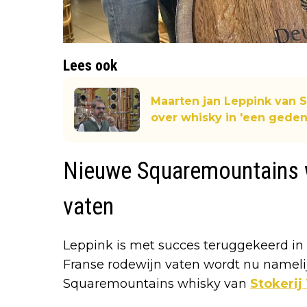
Lees ook
Maarten jan Leppink van 
over whisky in 'een gede
Nieuwe Squaremountains w
vaten
Leppink is met succes teruggekeerd in z
Franse rodewijn vaten wordt nu namel
Squaremountains whisky van
Stokerij