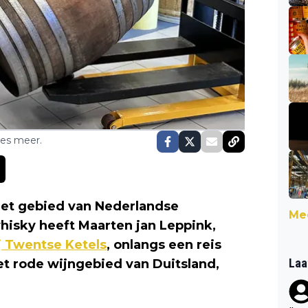
ses meer.
het gebied van Nederlandse
Mee
isky heeft Maarten jan Leppink,
j Twentse Ketels
, onlangs een reis
Laa
et rode wijngebied van Duitsland,