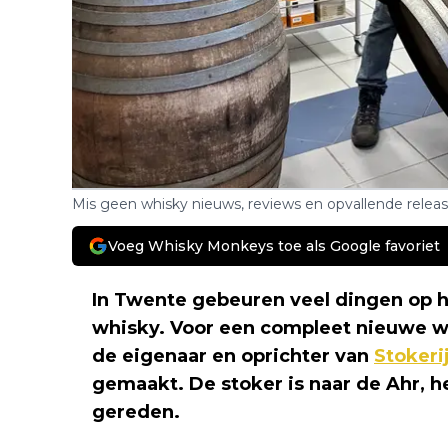
Mis geen whisky nieuws, reviews en opvallende relea
Voeg Whisky Monkeys toe als Google favoriet
In Twente gebeuren veel dingen op 
whisky. Voor een compleet nieuwe wh
de eigenaar en oprichter van
Stokeri
gemaakt. De stoker is naar de Ahr, h
gereden.