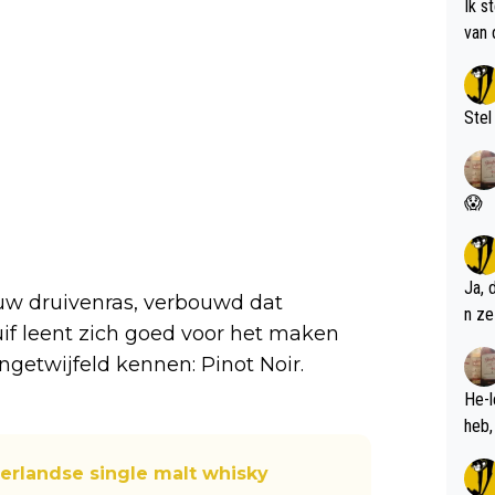
Ik s
van 
met 
Stel
😱
Ja, 
uw druivenras, verbouwd dat
n ze
if leent zich goed voor het maken
ngetwijfeld kennen: Pinot Noir.
He-l
erlandse single malt whisky