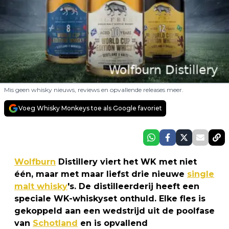
Mis geen whisky nieuws, reviews en opvallende releases meer.
Voeg Whisky Monkeys toe als Google favoriet
Wolfburn
Distillery viert het WK met niet
één, maar met maar liefst drie nieuwe
single
malt whisky
's. De distilleerderij heeft een
speciale WK-whiskyset onthuld. Elke fles is
gekoppeld aan een wedstrijd uit de poolfase
van
Schotland
en is opvallend