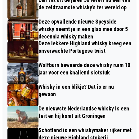
de zeldzaamste whisky’s ter wereld op
Deze opvallende nieuwe Speyside
whisky neemt je in een glas mee door 5
decennia whisky maken
Deze lekkere Highland whisky kreeg een
onverwachte Portugese twist
Wolfburn bewaarde deze whisky ruim 10
jaar voor een knallend slotstuk
Whisky in een blikje? Dat is er nu
gewoon
De nieuwste Nederlandse whisky is een
feit en hij komt uit Groningen
Schotland is een whiskymaker rijker met
deze nieuwe Highland stokerij