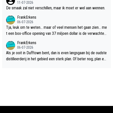
11-07-2026
De smaak zal niet verschillen, maar ik moet er wel aan wennen.
FrankErkens
06-07-2026
Tja, leuk om te weten... maar of veel mensen het gaan zien... me
t een box-office opening van 37 miljoen dollar is de verwachte
flop een feit.
FrankErkens
06-07-2026
Als je ooit in Dufftown bent, dan is even langsgaan bij de oudste
distilleerderij in het gebied een sterk plan. Of beter nog; plan ee
n overnachting in de B&B Abbeyfield, boek de kamer Hogshead
en je hebt vanuit je slaapkamer heel mooi uitzicht op de distille
erderij zelf!