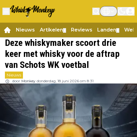
Nieuws
Artikelen
Reviews
Landen
Web
▼
▼
Deze whiskymaker scoort drie
keer met whisky voor de aftrap
van Schots WK voetbal
Nieuws
door
Monkey
donderdag, 18 juni 2026 om 8:31