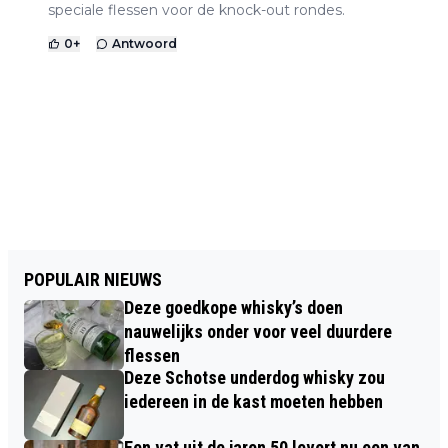
speciale flessen voor de knock-out rondes.
0
+
Antwoord
POPULAIR NIEUWS
Deze goedkope whisky’s doen
nauwelijks onder voor veel duurdere
flessen
Deze Schotse underdog whisky zou
iedereen in de kast moeten hebben
Een vat uit de jaren 50 levert nu een van