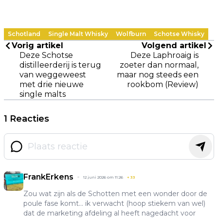
Schotland
Single Malt Whisky
Wolfburn
Schotse Whisky
Vorig artikel
Volgend artikel
Deze Schotse
Deze Laphroaig is
distilleerderij is terug
zoeter dan normaal,
van weggeweest
maar nog steeds een
met drie nieuwe
rookbom (Review)
single malts
1 Reacties
FrankErkens
12 juni 2026 om 11:26
+
33
Zou wat zijn als de Schotten met een wonder door de
poule fase komt... ik verwacht (hoop stiekem van wel)
dat de marketing afdeling al heeft nagedacht voor