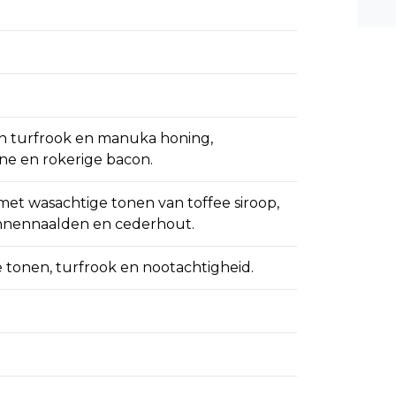
n ee
shea
e dis
n turfrook en manuka honing,
dine en rokerige bacon.
met wasachtige tonen van toffee siroop,
nnennaalden en cederhout.
tonen, turfrook en nootachtigheid.