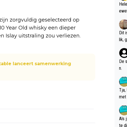
Hele
ewel
ijn zorgvuldig geselecteerd op
10 Year Old whisky een dieper
Dit 
n Islay uitstraling zou verliezen.
l
De s
table lanceert samenwerking
n.
Tja,
met 
chte
Als 
te dis