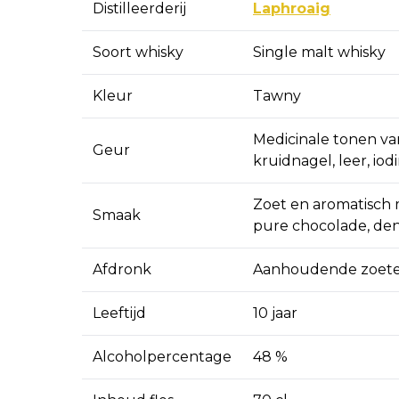
Distilleerderij
Laphroaig
Soort whisky
Single malt whisky
Kleur
Tawny
Medicinale tonen va
Geur
kruidnagel, leer, io
Zoet en aromatisch 
Smaak
pure chocolade, de
Afdronk
Aanhoudende zoete 
Leeftijd
10 jaar
Alcoholpercentage
48 %