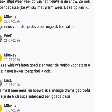
teek altijd weer veel op van het nieuws in de show. Zo ook
de toepasselijke whisky met warm weer. Deze tip kan ik
dit weer wel gebruiken.
M0nkey
22-07-2026
 je eens voor dat je deze per ongeluk laat vallen..
EricD
21-07-2026
M0nkey
19-07-2026
deze whisky's laten goed zien waar de regio's voor staan e
 zijn nog lekker toegankelijk ook.
EricD
18-07-2026
e-maal mee eens, en hoewel ik al menige drams geproefd
heb, zijn de 6 classics inderdaad een goede basis
M0nkey
16-07-2026