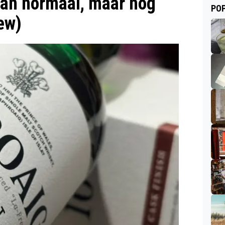
dan normaal, maar nog
POP
ew)