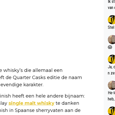
Ik s
van 
met 
Stel
😱
Ja, 
e whisky’s die allemaal een
n ze
ft de Quarter Casks editie de naam
levendige karakter.
He-l
inish heeft een hele andere bijnaam:
slay
single malt whisky
te danken
nish in Spaanse sherryvaten aan de