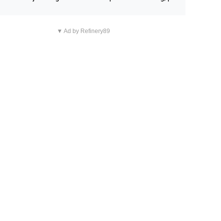
n overnachting in de B&B Abbeyfield, boek de kamer Hog
d en je hebt vanuit je slaapkamer heel mooi uitzicht op d
▼ Ad by Refinery89
tilleerderij zelf!