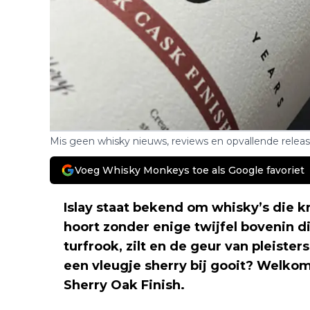
Mis geen whisky nieuws, reviews en opvallende relea
Voeg Whisky Monkeys toe als Google favoriet
Islay staat bekend om whisky’s die kr
hoort zonder enige twijfel bovenin di
turfrook, zilt en de geur van pleisters
een vleugje sherry bij gooit? Welkom
Sherry Oak Finish.