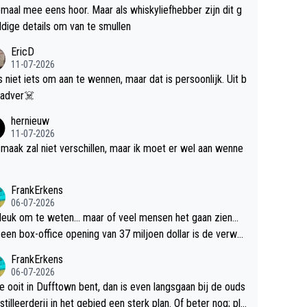
maal mee eens hoor. Maar als whiskyliefhebber zijn dit g
dige details om van te smullen
EricD
11-07-2026
is niet iets om aan te wennen, maar dat is persoonlijk. Uit b
ik, gadver☠️
hernieuw
11-07-2026
maak zal niet verschillen, maar ik moet er wel aan wenne
FrankErkens
06-07-2026
 leuk om te weten... maar of veel mensen het gaan zien...
een box-office opening van 37 miljoen dollar is de verwa
 flop een feit.
FrankErkens
06-07-2026
je ooit in Dufftown bent, dan is even langsgaan bij de ouds
tilleerderij in het gebied een sterk plan. Of beter nog; pla