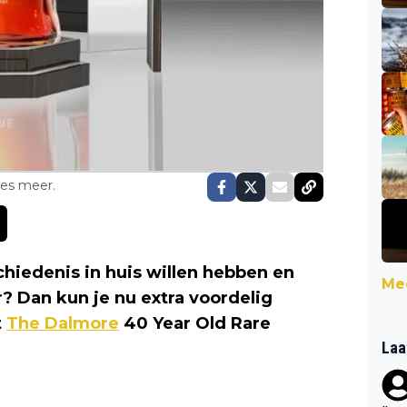
ses meer.
schiedenis in huis willen hebben en
Mee
r? Dan kun je nu extra voordelig
t
The Dalmore
40 Year Old Rare
Laa