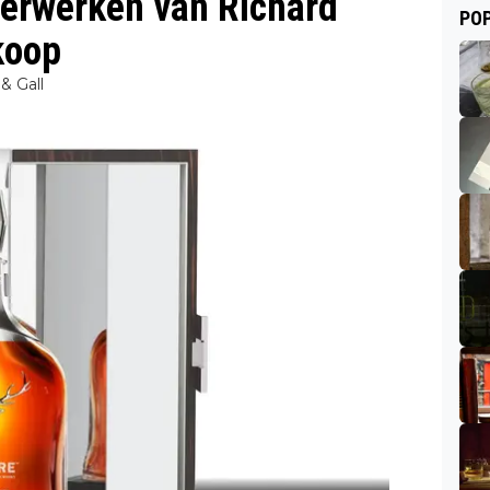
terwerken van Richard
POP
koop
 & Gall