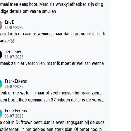
maal mee eens hoor. Maar als whiskyliefhebber zijn dit g
dige details om van te smullen
EricD
11-07-2026
is niet iets om aan te wennen, maar dat is persoonlijk. Uit b
ik, gadver☠️
hernieuw
11-07-2026
maak zal niet verschillen, maar ik moet er wel aan wenne
FrankErkens
06-07-2026
 leuk om te weten... maar of veel mensen het gaan zien...
een box-office opening van 37 miljoen dollar is de verwa
 flop een feit.
FrankErkens
06-07-2026
je ooit in Dufftown bent, dan is even langsgaan bij de ouds
tilleerderij in het gebied een sterk plan. Of beter nog; pla