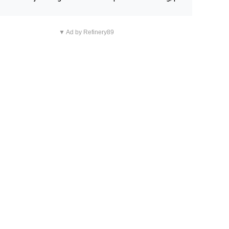
n overnachting in de B&B Abbeyfield, boek de kamer Hog
d en je hebt vanuit je slaapkamer heel mooi uitzicht op d
▼ Ad by Refinery89
tilleerderij zelf!