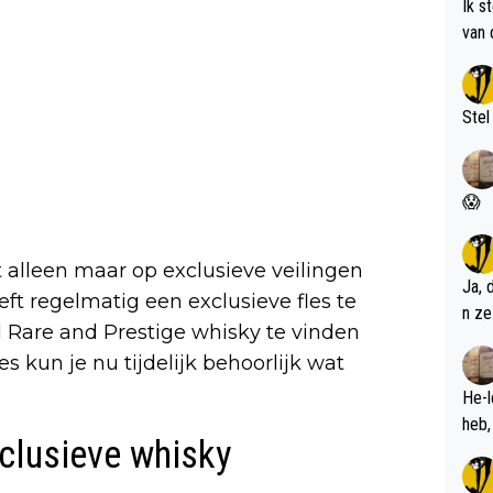
Ik s
van 
met 
Stel
😱
 alleen maar op exclusieve veilingen
Ja, 
eft regelmatig een exclusieve fles te
n ze
 Rare and Prestige whisky te vinden
s kun je nu tijdelijk behoorlijk wat
He-l
clusieve whisky