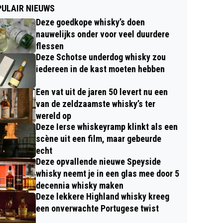
ULAIR NIEUWS
Deze goedkope whisky’s doen
nauwelijks onder voor veel duurdere
flessen
Deze Schotse underdog whisky zou
iedereen in de kast moeten hebben
Een vat uit de jaren 50 levert nu een
van de zeldzaamste whisky’s ter
wereld op
Deze Ierse whiskeyramp klinkt als een
scène uit een film, maar gebeurde
echt
Deze opvallende nieuwe Speyside
whisky neemt je in een glas mee door 5
decennia whisky maken
Deze lekkere Highland whisky kreeg
een onverwachte Portugese twist