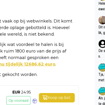
Hele
ewel
et vaak op bij webwinkels. Dit komt
Dit 
erde oplage gebotteld is. Hoeveel
l
ele wereld, is niet bekend.
lijk wat voordeel te halen is bij
k ruim 1800 euro van de prijs af
De s
n.
eeft normaal gesproken een
nu tijdelijk 12686,62 euro
.
nt gekocht worden.
Tja,
met 
chte
EUR
24.95
Koop op
bol
.
Als 
Op voorraad
te dis