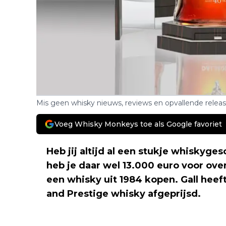
Mis geen whisky nieuws, reviews en opvallende relea
Voeg Whisky Monkeys toe als Google favoriet
Heb jij altijd al een stukje whiskyge
heb je daar wel 13.000 euro voor ove
een whisky uit 1984 kopen. Gall heef
and Prestige whisky afgeprijsd.