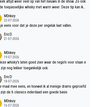
teek altijd weer veel op van het nieuws in de show. Zo ook
de toepasselijke whisky met warm weer. Deze tip kan ik
dit weer wel gebruiken.
M0nkey
22-07-2026
 je eens voor dat je deze per ongeluk laat vallen..
EricD
21-07-2026
M0nkey
19-07-2026
deze whisky's laten goed zien waar de regio's voor staan e
 zijn nog lekker toegankelijk ook.
EricD
18-07-2026
e-maal mee eens, en hoewel ik al menige drams geproefd
heb, zijn de 6 classics inderdaad een goede basis
M0nkey
16-07-2026