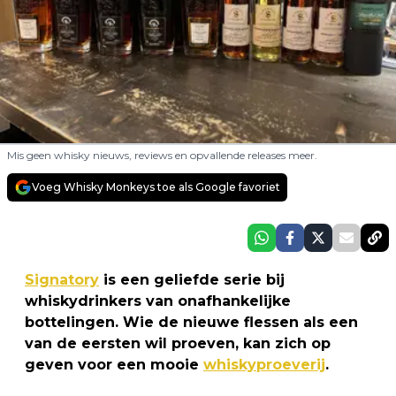
Mis geen whisky nieuws, reviews en opvallende releases meer.
Voeg Whisky Monkeys toe als Google favoriet
Signatory
is een geliefde serie bij
whiskydrinkers van onafhankelijke
bottelingen. Wie de nieuwe flessen als een
van de eersten wil proeven, kan zich op
geven voor een mooie
whiskyproeverij
.