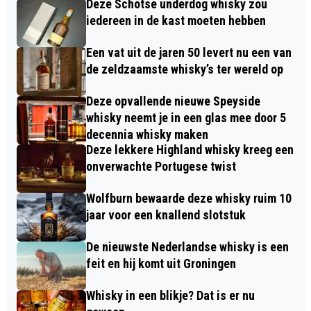
Deze Schotse underdog whisky zou
iedereen in de kast moeten hebben
Een vat uit de jaren 50 levert nu een van
de zeldzaamste whisky’s ter wereld op
Deze opvallende nieuwe Speyside
whisky neemt je in een glas mee door 5
decennia whisky maken
Deze lekkere Highland whisky kreeg een
onverwachte Portugese twist
Wolfburn bewaarde deze whisky ruim 10
jaar voor een knallend slotstuk
De nieuwste Nederlandse whisky is een
feit en hij komt uit Groningen
Whisky in een blikje? Dat is er nu