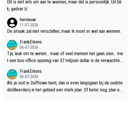
Dit is niet iets om aan te wennen, maar dat is persoonlijk. Uit bli
k, gadver☠️
hernieuw
11-07-2026
De smaak zal niet verschillen, maar ik moet er wel aan wennen.
FrankErkens
06-07-2026
Tja, leuk om te weten... maar of veel mensen het gaan zien... me
t een box-office opening van 37 miljoen dollar is de verwachte
flop een feit.
FrankErkens
06-07-2026
Als je ooit in Dufftown bent, dan is even langsgaan bij de oudste
distilleerderij in het gebied een sterk plan. Of beter nog; plan ee
n overnachting in de B&B Abbeyfield, boek de kamer Hogshead
en je hebt vanuit je slaapkamer heel mooi uitzicht op de distille
erderij zelf!