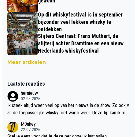
gewoon
Op dit whiskyfestival is in september
bijzonder veel lekkere whisky te
ontdekken
Slijters Centraal: Frans Muthert, de
slijterij achter Dramtime en een nieuw
Nederlands whiskyfestival
Meer artikelen
Laatste reacties
hernieuw
02-08-2026
Ik steek altijd weer veel op van het nieuws in de show. Zo ook v
an de toepasselijke whisky met warm weer. Deze tip kan ik met
dit weer wel gebruiken.
M0nkey
22-07-2026
Stel je eens voor dat je deze per ongeluk laat vallen..