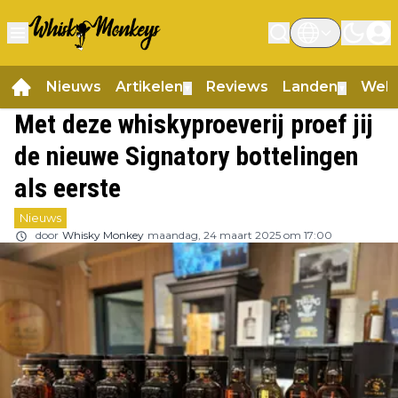
Nieuws
Artikelen
Reviews
Landen
Web
▼
▼
Met deze whiskyproeverij proef jij
de nieuwe Signatory bottelingen
als eerste
Nieuws
door
Whisky Monkey
maandag, 24 maart 2025 om 17:00