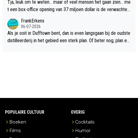
Tja, leuk om te weten... maar of veel mensen het gaan zien... me
t een box-office opening van 37 miljoen dollar is de verwachte
flop een feit.
FrankErkens
06-07-2026
Als je ooit in Dufftown bent, dan is even langsgaan bij de oudste
distilleerderij in het gebied een sterk plan. Of beter nog; plan ee
n overnachting in de B&B Abbeyfield, boek de kamer Hogshead
en je hebt vanuit je slaapkamer heel mooi uitzicht op de distille
erderij zelf!
POPULAIRE CULTUUR
OVERIG
Boeken
Cocktails
Films
Humor