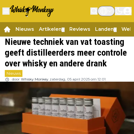
Nieuws
Artikelen
Reviews
Landen
Web
▼
▼
Nieuwe techniek van vat toasting
geeft distilleerders meer controle
over whisky en andere drank
Nieuws
door
Whisky Monkey
zaterdag, 05 april 2025 om 12:01