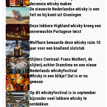
decennia whisky maken
De nieuwste Nederlandse whisky is een
feit en hij komt uit Groningen
Deze lekkere Highland whisky kreeg een
onverwachte Portugese twist
Wolfburn bewaarde deze whisky ruim 10
jaar voor een knallend slotstuk
Slijters Centraal: Frans Muthert, de
slijterij achter Dramtime en een nieuw
Nederlands whiskyfestival
Whisky in een blikje? Dat is er nu
gewoon
Op dit whiskyfestival is in september
bijzonder veel lekkere whisky te
ontdekken