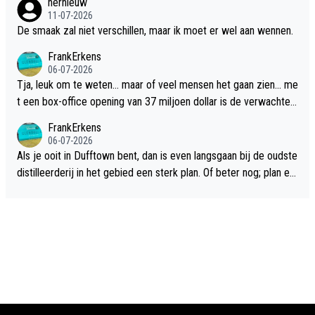
hernieuw
11-07-2026
De smaak zal niet verschillen, maar ik moet er wel aan wennen.
FrankErkens
06-07-2026
Tja, leuk om te weten... maar of veel mensen het gaan zien... me
t een box-office opening van 37 miljoen dollar is de verwachte
flop een feit.
FrankErkens
06-07-2026
Als je ooit in Dufftown bent, dan is even langsgaan bij de oudste
distilleerderij in het gebied een sterk plan. Of beter nog; plan ee
n overnachting in de B&B Abbeyfield, boek de kamer Hogshead
en je hebt vanuit je slaapkamer heel mooi uitzicht op de distille
erderij zelf!