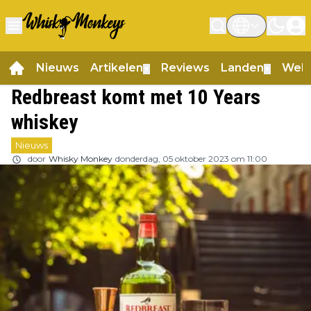
Nieuws
Artikelen
Reviews
Landen
Web
▼
▼
Redbreast komt met 10 Years
whiskey
Nieuws
door
Whisky Monkey
donderdag, 05 oktober 2023 om 11:00