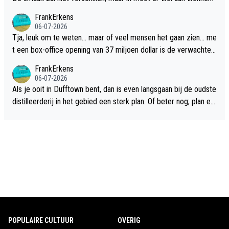
FrankErkens
06-07-2026
Tja, leuk om te weten... maar of veel mensen het gaan zien... me
t een box-office opening van 37 miljoen dollar is de verwachte
flop een feit.
FrankErkens
06-07-2026
Als je ooit in Dufftown bent, dan is even langsgaan bij de oudste
distilleerderij in het gebied een sterk plan. Of beter nog; plan ee
n overnachting in de B&B Abbeyfield, boek de kamer Hogshead
en je hebt vanuit je slaapkamer heel mooi uitzicht op de distille
erderij zelf!
POPULAIRE CULTUUR
OVERIG