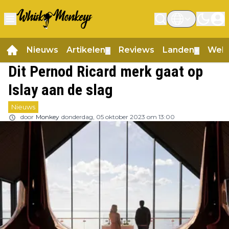
Nieuws
Artikelen
Reviews
Landen
Web
▼
▼
Dit Pernod Ricard merk gaat op
Islay aan de slag
Nieuws
door
Monkey
donderdag, 05 oktober 2023 om 13:00