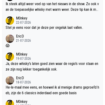
Ik steek altijd weer veel op van het nieuws in de show. Zo ook v
an de toepasselijke whisky met warm weer. Deze tip kan ik met
dit weer wel gebruiken.
M0nkey
22-07-2026
Stel je eens voor dat je deze per ongeluk laat vallen..
EricD
21-07-2026
😱
M0nkey
19-07-2026
Ja, deze whisky's laten goed zien waar de regio's voor staan en
ze zijn nog lekker toegankelijk ook.
EricD
18-07-2026
He-le-maal mee eens, en hoewel ik al menige drams geproefd h
eb, zijn de 6 classics inderdaad een goede basis
M0nkey