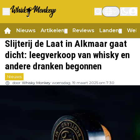
Nieuws
Artikelen
Reviews
Landen
Web
▼
▼
Slijterij de Laat in Alkmaar gaat
dicht: leegverkoop van whisky en
andere dranken begonnen
Nieuws
door
Whisky Monkey
woensdag, 19 maart 2025 om 7:30