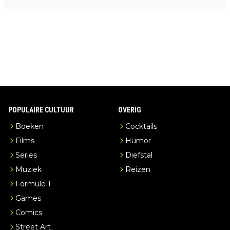
n overnachting in de B&B Abbeyfield, boek de kamer Hogshead
en je hebt vanuit je slaapkamer heel mooi uitzicht op de distille
erderij zelf!
POPULAIRE CULTUUR
OVERIG
Boeken
Cocktails
Films
Humor
Series
Diefstal
Muziek
Reizen
Formule 1
Games
Comics
Street Art