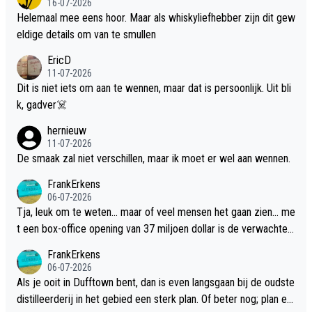
16-07-2026
Helemaal mee eens hoor. Maar als whiskyliefhebber zijn dit gew
eldige details om van te smullen
EricD
11-07-2026
Dit is niet iets om aan te wennen, maar dat is persoonlijk. Uit bli
k, gadver☠️
hernieuw
11-07-2026
De smaak zal niet verschillen, maar ik moet er wel aan wennen.
FrankErkens
06-07-2026
Tja, leuk om te weten... maar of veel mensen het gaan zien... me
t een box-office opening van 37 miljoen dollar is de verwachte
flop een feit.
FrankErkens
06-07-2026
Als je ooit in Dufftown bent, dan is even langsgaan bij de oudste
distilleerderij in het gebied een sterk plan. Of beter nog; plan ee