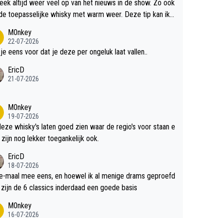
teek altijd weer veel op van het nieuws in de show. Zo ook
de toepasselijke whisky met warm weer. Deze tip kan ik
dit weer wel gebruiken.
M0nkey
22-07-2026
 je eens voor dat je deze per ongeluk laat vallen..
EricD
21-07-2026
M0nkey
19-07-2026
deze whisky's laten goed zien waar de regio's voor staan e
 zijn nog lekker toegankelijk ook.
EricD
18-07-2026
e-maal mee eens, en hoewel ik al menige drams geproefd
heb, zijn de 6 classics inderdaad een goede basis
M0nkey
16-07-2026