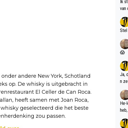
Ik s
van 
met 
Stel
😱
Ja, 
gt onder andere New York, Schotland
n ze
eeks op. De whisky is uitgebracht in
nrestaurant El Celler de Can Roca.
allan, heeft samen met Joan Roca,
He-l
 whisky geselecteerd die het beste
enherdenking zou passen.