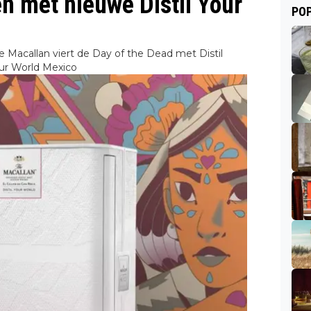
n met nieuwe Distil Your
POP
e Macallan viert de Day of the Dead met Distil
ur World Mexico