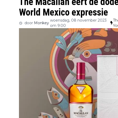
The Macallan eert de dode
World Mexico expressie
woensdag, 08 november 2023
Th
door
Monkey
om 9:00
Yo