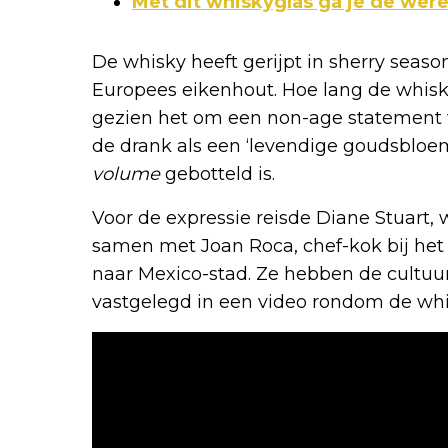
Met dit whiskyglas ga je de were
De whisky heeft gerijpt in sherry sea
Europees eikenhout. Hoe lang de whisky 
gezien het om een non-age statement w
de drank als een ‘levendige goudsbloe
volume
gebotteld is.
Voor de expressie reisde Diane Stuart,
samen met Joan Roca, chef-kok bij het
naar Mexico-stad. Ze hebben de cultu
vastgelegd in een video rondom de whi