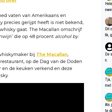
ld over
Hele
ewel
soned vaten van Amerikaans en
precies gerijpt heeft is niet bekend,
Dit 
hisky gaat. The Macallan omschrijf
l
mwijn’ die op 48 procent
alcohol by
 whiskymaker bij
The Macallan
,
De s
n.
 restaurant, op de Dag van de Doden
ur en de keuken verkend en deze
sky.
Tja,
met 
chte
Als 
te dis