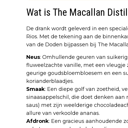
Wat is The Macallan Disti
De drank wordt geleverd in een speciale
Rios. Met de tekening aan de binnenkant
van de Doden bijpassen bij The Macalla
Neus
: Omhullende geuren van suikeri
fluweelzachte vanille, met een vleugje
geurige goudsbloembloesem en een subt
korianderblaadjes.
Smaak
: Een diepe golf van zoetheid, 
sinaasappelschil, die doet denken aan 
saus) met zijn weelderige chocoladeac
allure van verkoolde ananas.
Afdronk
: Een gracieus aanhoudende zo