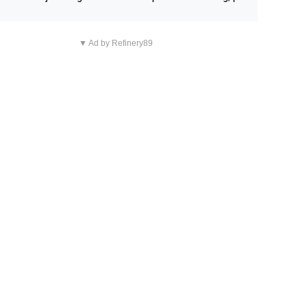
n overnachting in de B&B Abbeyfield, boek de kamer Hog
d en je hebt vanuit je slaapkamer heel mooi uitzicht op d
▼ Ad by Refinery89
tilleerderij zelf!