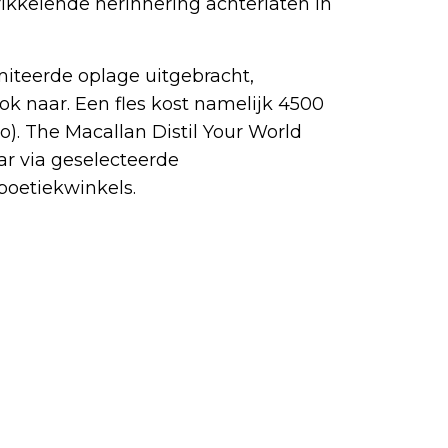
ikkelende herinnering achterlaten in
miteerde oplage uitgebracht,
ook naar. Een fles kost namelijk 4500
). The Macallan Distil Your World
ar via geselecteerde
boetiekwinkels.