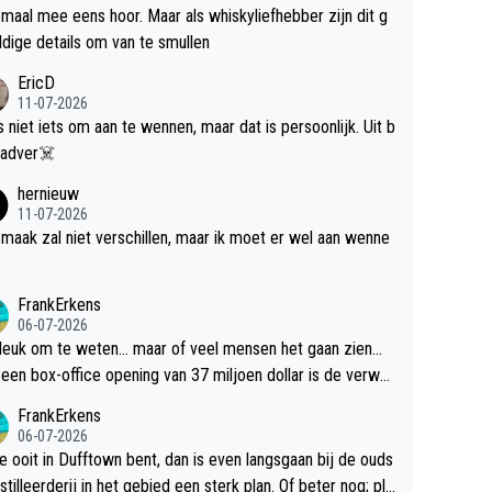
maal mee eens hoor. Maar als whiskyliefhebber zijn dit g
dige details om van te smullen
EricD
11-07-2026
is niet iets om aan te wennen, maar dat is persoonlijk. Uit b
ik, gadver☠️
hernieuw
11-07-2026
maak zal niet verschillen, maar ik moet er wel aan wenne
FrankErkens
06-07-2026
 leuk om te weten... maar of veel mensen het gaan zien...
een box-office opening van 37 miljoen dollar is de verwa
 flop een feit.
FrankErkens
06-07-2026
je ooit in Dufftown bent, dan is even langsgaan bij de ouds
tilleerderij in het gebied een sterk plan. Of beter nog; pla