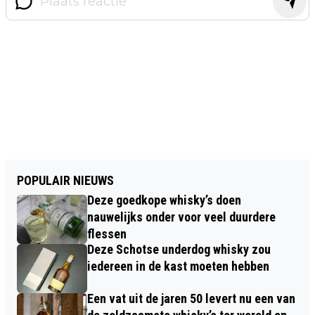
POPULAIR NIEUWS
Deze goedkope whisky’s doen
nauwelijks onder voor veel duurdere
flessen
Deze Schotse underdog whisky zou
iedereen in de kast moeten hebben
Een vat uit de jaren 50 levert nu een van