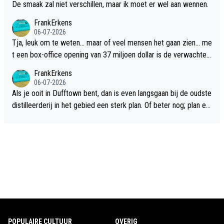
De smaak zal niet verschillen, maar ik moet er wel aan wennen.
FrankErkens
06-07-2026
Tja, leuk om te weten... maar of veel mensen het gaan zien... me
t een box-office opening van 37 miljoen dollar is de verwachte
flop een feit.
FrankErkens
06-07-2026
Als je ooit in Dufftown bent, dan is even langsgaan bij de oudste
distilleerderij in het gebied een sterk plan. Of beter nog; plan ee
n overnachting in de B&B Abbeyfield, boek de kamer Hogshead
en je hebt vanuit je slaapkamer heel mooi uitzicht op de distille
erderij zelf!
POPULAIRE CULTUUR
OVERIG