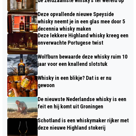
de zeldzaamste whisky’s ter wereld op
Deze opvallende nieuwe Speyside
whisky neemt je in een glas mee door 5
decennia whisky maken
Deze lekkere Highland whisky kreeg een
onverwachte Portugese twist
Wolfburn bewaarde deze whisky ruim 10
jaar voor een knallend slotstuk
Whisky in een blikje? Dat is er nu
gewoon
De nieuwste Nederlandse whisky is een
feit en hij komt uit Groningen
Schotland is een whiskymaker rijker met
deze nieuwe Highland stokerij