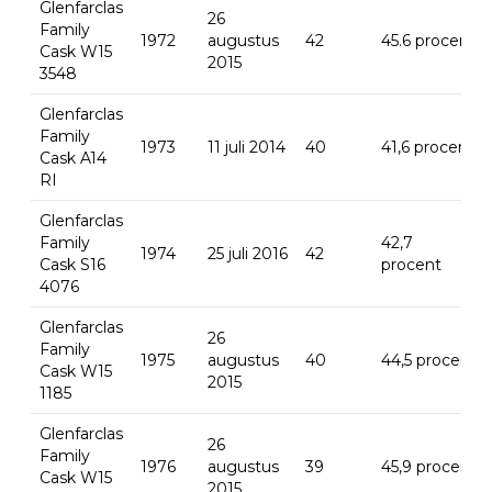
Glenfarclas
26
Family
1972
augustus
42
45.6 procent
Cask W15
2015
3548
Glenfarclas
Family
1973
11 juli 2014
40
41,6 procent
Cask A14
RI
Glenfarclas
Family
42,7
1974
25 juli 2016
42
Cask S16
procent
4076
Glenfarclas
26
Family
1975
augustus
40
44,5 procent
Cask W15
2015
1185
Glenfarclas
26
Family
1976
augustus
39
45,9 procent
Cask W15
2015