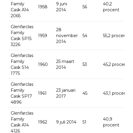
Family
9 juni
40,2
1958
56
Cask A14
2014
procent
2065
Glenfarclas
28
Family
1959
november
54
55,2 procent
Cask SP15
2014
3226
Glenfarclas
Family
25 maart
1960
53
45,2 procent
Cask S14
2014
1775
Glenfarclas
Family
23 januari
1961
45
43,1 procent
Cask SP17
2017
4896
Glenfarclas
Family
40,9
1962
9 juli 2014
51
Cask A14
procent
4126