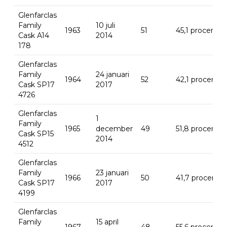
Glenfarclas
Family
10 juli
1963
51
45,1 procent
Cask A14
2014
178
Glenfarclas
Family
24 januari
1964
52
42,1 procent
Cask SP17
2017
4726
Glenfarclas
1
Family
1965
december
49
51,8 procent
Cask SP15
2014
4512
Glenfarclas
Family
23 januari
1966
50
41,7 procent
Cask SP17
2017
4199
Glenfarclas
Family
15 april
1967
48
55,6 procent