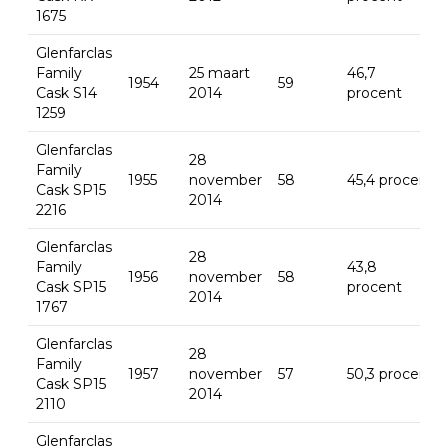
1675
Glenfarclas
Family
25 maart
46,7
1954
59
Cask S14
2014
procent
1259
Glenfarclas
28
Family
1955
november
58
45,4 procent
Cask SP15
2014
2216
Glenfarclas
28
Family
43,8
1956
november
58
Cask SP15
procent
2014
1767
Glenfarclas
28
Family
1957
november
57
50,3 procent
Cask SP15
2014
2110
Glenfarclas