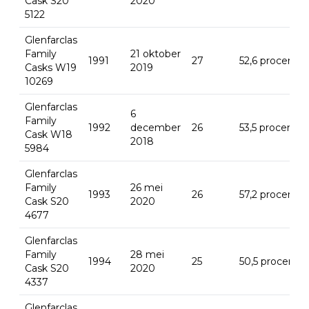
Cask S20
2020
5122
Glenfarclas
Family
21 oktober
1991
27
52,6 procent
Casks W19
2019
10269
Glenfarclas
6
Family
1992
december
26
53,5 procent
Cask W18
2018
5984
Glenfarclas
Family
26 mei
1993
26
57,2 procent
Cask S20
2020
4677
Glenfarclas
Family
28 mei
1994
25
50,5 procent
Cask S20
2020
4337
Glenfarclas