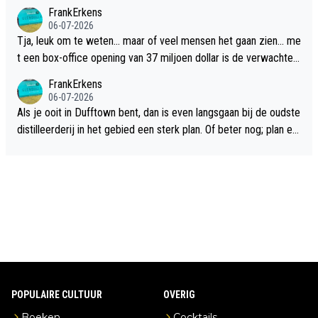
FrankErkens
06-07-2026
Tja, leuk om te weten... maar of veel mensen het gaan zien... me
t een box-office opening van 37 miljoen dollar is de verwachte
flop een feit.
FrankErkens
06-07-2026
Als je ooit in Dufftown bent, dan is even langsgaan bij de oudste
distilleerderij in het gebied een sterk plan. Of beter nog; plan ee
n overnachting in de B&B Abbeyfield, boek de kamer Hogshead
en je hebt vanuit je slaapkamer heel mooi uitzicht op de distille
erderij zelf!
POPULAIRE CULTUUR
OVERIG
Boeken
Cocktails