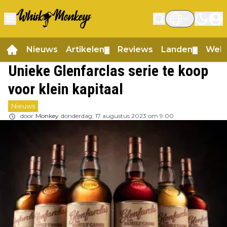
Nieuws
Artikelen
Reviews
Landen
Web
▼
▼
Unieke Glenfarclas serie te koop
voor klein kapitaal
Nieuws
door
Monkey
donderdag, 17 augustus 2023 om 9:00