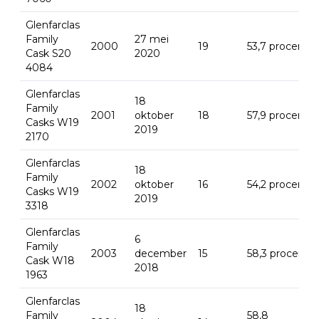
Glenfarclas
Family
27 mei
2000
19
53,7 procent
Cask S20
2020
4084
Glenfarclas
18
Family
2001
oktober
18
57,9 procent
Casks W19
2019
2170
Glenfarclas
18
Family
2002
oktober
16
54,2 procent
Casks W19
2019
3318
Glenfarclas
6
Family
2003
december
15
58,3 procent
Cask W18
2018
1963
Glenfarclas
18
Family
58,8