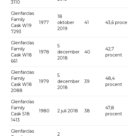
3110
Glenfarclas
18
Family
1977
oktober
41
43,6 procent
Cask W19
2019
7293
Glenfarclas
5
Family
42,7
1978
december
40
Cask W18
procent
2018
661
Glenfarclas
5
Family
48,4
1979
december
39
Cask W18
procent
2018
2088
Glenfarclas
Family
47,8
1980
2 juli 2018
38
Cask S18
procent
1413
Glenfarclas
2