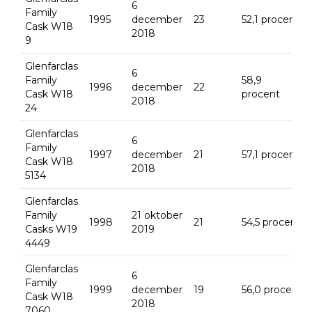
6
Family
1995
december
23
52,1 procent
Cask W18
2018
9
Glenfarclas
6
Family
58,9
1996
december
22
Cask W18
procent
2018
24
Glenfarclas
6
Family
1997
december
21
57,1 procent
Cask W18
2018
5134
Glenfarclas
Family
21 oktober
1998
21
54,5 procent
Casks W19
2019
4449
Glenfarclas
6
Family
1999
december
19
56,0 procent
Cask W18
2018
7060