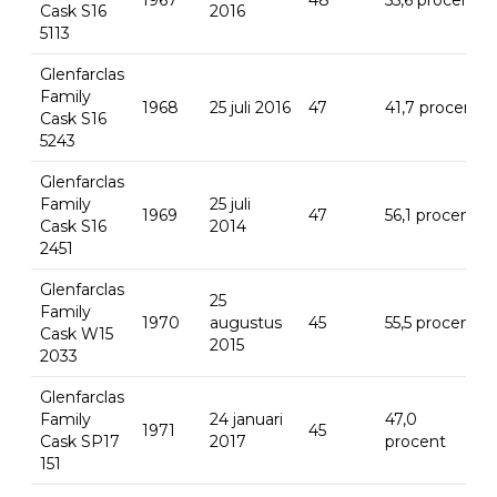
Cask S16
2016
5113
Glenfarclas
Family
1968
25 juli 2016
47
41,7 procent
Cask S16
5243
Glenfarclas
Family
25 juli
1969
47
56,1 procent
Cask S16
2014
2451
Glenfarclas
25
Family
1970
augustus
45
55,5 procent
Cask W15
2015
2033
Glenfarclas
Family
24 januari
47,0
1971
45
Cask SP17
2017
procent
151