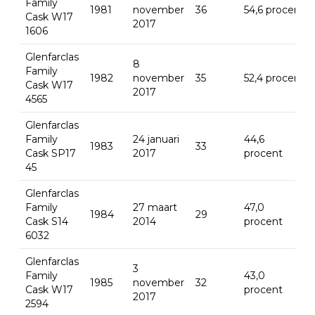
Family
1981
november
36
54,6 procent
Cask W17
2017
1606
Glenfarclas
8
Family
1982
november
35
52,4 procent
Cask W17
2017
4565
Glenfarclas
Family
24 januari
44,6
1983
33
Cask SP17
2017
procent
45
Glenfarclas
Family
27 maart
47,0
1984
29
Cask S14
2014
procent
6032
Glenfarclas
3
Family
43,0
1985
november
32
Cask W17
procent
2017
2594