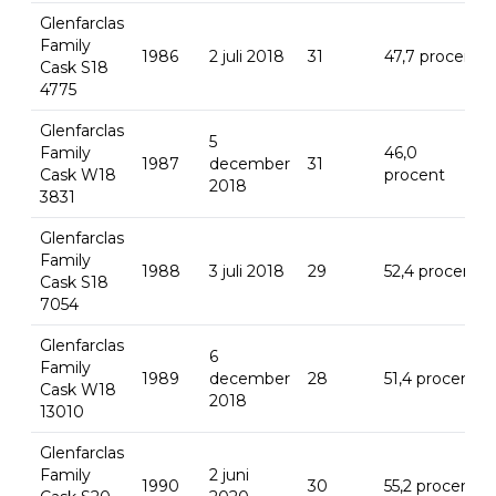
Glenfarclas
Family
1986
2 juli 2018
31
47,7 procent
Cask S18
4775
Glenfarclas
5
Family
46,0
1987
december
31
Cask W18
procent
2018
3831
Glenfarclas
Family
1988
3 juli 2018
29
52,4 procent
Cask S18
7054
Glenfarclas
6
Family
1989
december
28
51,4 procent
Cask W18
2018
13010
Glenfarclas
Family
2 juni
1990
30
55,2 procent