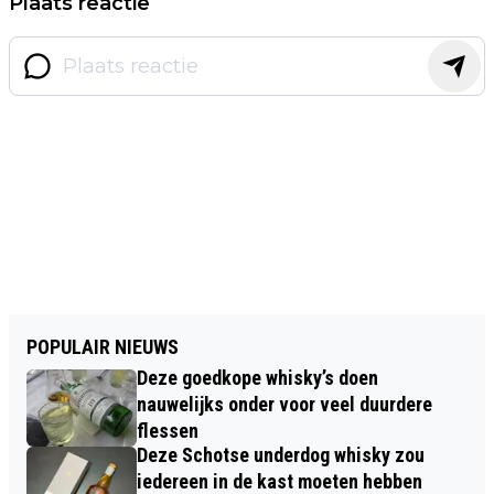
Plaats reactie
POPULAIR NIEUWS
Deze goedkope whisky’s doen
nauwelijks onder voor veel duurdere
flessen
Deze Schotse underdog whisky zou
iedereen in de kast moeten hebben