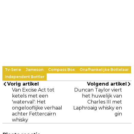
Tv-Serie
Jameson
Compass Box
Onafhankelijke Bottelaar
Independent Bottler
Vorig artikel
Volgend artikel
Van Excise Act tot
Duncan Taylor viert
ketels met een
het huwelijk van
'waterval': Het
Charles III met
ongelooflijke verhaal
Laphroaig whisky en
achter Fettercairn
gin
whisky