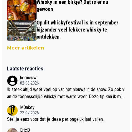
Whisky in een blikje? Dat is er nu
gewoon
Op dit whiskyfestival is in september
bijzonder veel lekkere whisky te
ontdekken
Meer artikelen
Laatste reacties
hernieuw
02-08-2026
Ik steek altijd weer veel op van het nieuws in de show. Zo ook v
an de toepasselijke whisky met warm weer. Deze tip kan ik met
dit weer wel gebruiken.
M0nkey
22-07-2026
Stel je eens voor dat je deze per ongeluk laat vallen..
EricD