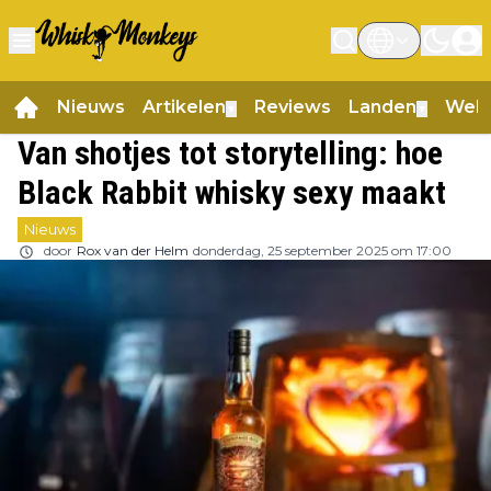
Nieuws
Artikelen
Reviews
Landen
Web
▼
▼
Van shotjes tot storytelling: hoe
Black Rabbit whisky sexy maakt
Nieuws
door
Rox van der Helm
donderdag, 25 september 2025 om 17:00