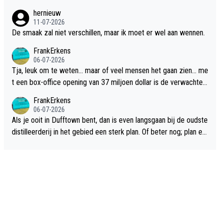
hernieuw
11-07-2026
De smaak zal niet verschillen, maar ik moet er wel aan wennen.
FrankErkens
06-07-2026
Tja, leuk om te weten... maar of veel mensen het gaan zien... me
t een box-office opening van 37 miljoen dollar is de verwachte
flop een feit.
FrankErkens
06-07-2026
Als je ooit in Dufftown bent, dan is even langsgaan bij de oudste
distilleerderij in het gebied een sterk plan. Of beter nog; plan ee
n overnachting in de B&B Abbeyfield, boek de kamer Hogshead
en je hebt vanuit je slaapkamer heel mooi uitzicht op de distille
erderij zelf!