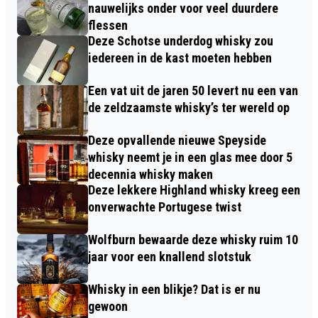
nauwelijks onder voor veel duurdere
flessen
Deze Schotse underdog whisky zou
iedereen in de kast moeten hebben
Een vat uit de jaren 50 levert nu een van
de zeldzaamste whisky’s ter wereld op
Deze opvallende nieuwe Speyside
whisky neemt je in een glas mee door 5
decennia whisky maken
Deze lekkere Highland whisky kreeg een
onverwachte Portugese twist
Wolfburn bewaarde deze whisky ruim 10
jaar voor een knallend slotstuk
Whisky in een blikje? Dat is er nu
gewoon