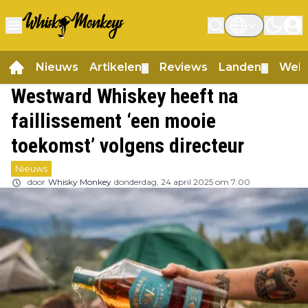
Nieuws
Artikelen
Reviews
Landen
Web
▼
▼
Westward Whiskey heeft na
faillissement ‘een mooie
toekomst’ volgens directeur
Nieuws
door
Whisky Monkey
donderdag, 24 april 2025 om 7:00