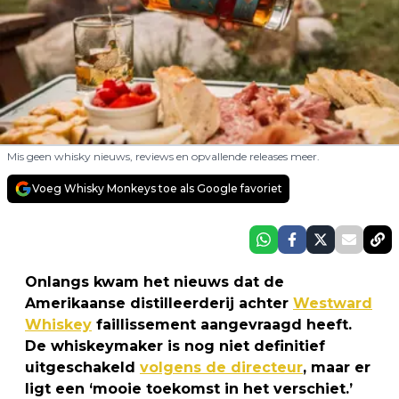
Mis geen whisky nieuws, reviews en opvallende releases meer.
Voeg Whisky Monkeys toe als Google favoriet
Onlangs kwam het nieuws dat de
Amerikaanse distilleerderij achter
Westward
Whiskey
faillissement aangevraagd heeft.
De whiskeymaker is nog niet definitief
uitgeschakeld
volgens de directeur
, maar er
ligt een ‘mooie toekomst in het verschiet.’