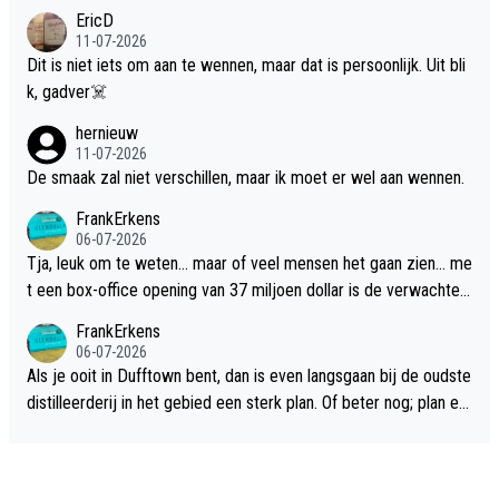
EricD
11-07-2026
Dit is niet iets om aan te wennen, maar dat is persoonlijk. Uit bli
k, gadver☠️
hernieuw
11-07-2026
De smaak zal niet verschillen, maar ik moet er wel aan wennen.
FrankErkens
06-07-2026
Tja, leuk om te weten... maar of veel mensen het gaan zien... me
t een box-office opening van 37 miljoen dollar is de verwachte
flop een feit.
FrankErkens
06-07-2026
Als je ooit in Dufftown bent, dan is even langsgaan bij de oudste
distilleerderij in het gebied een sterk plan. Of beter nog; plan ee
n overnachting in de B&B Abbeyfield, boek de kamer Hogshead
en je hebt vanuit je slaapkamer heel mooi uitzicht op de distille
erderij zelf!