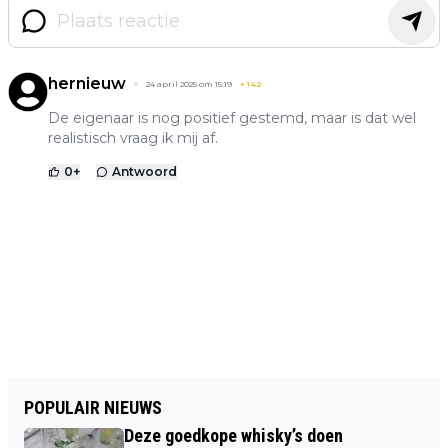
hernieuw
24 april 2025 om 15:19
+
142
De eigenaar is nog positief gestemd, maar is dat wel
realistisch vraag ik mij af.
0
+
Antwoord
POPULAIR NIEUWS
Deze goedkope whisky’s doen