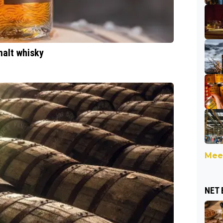
malt whisky
Meer
NET 