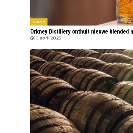
Nieuws
Orkney Distillery onthult nieuwe blended 
10 april 2025