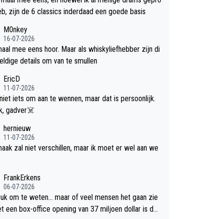
efd heb, zijn de 6 classics inderdaad een goede basis
M0nkey
16-07-2026
aal mee eens hoor. Maar als whiskyliefhebber zijn di
eldige details om van te smullen
EricD
11-07-2026
 niet iets om aan te wennen, maar dat is persoonlijk.
Uit blik, gadver☠️
hernieuw
11-07-2026
aak zal niet verschillen, maar ik moet er wel aan we
FrankErkens
06-07-2026
leuk om te weten... maar of veel mensen het gaan zie
et een box-office opening van 37 miljoen dollar is de