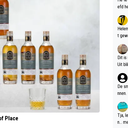
Helem
t gew
Dit is
De sm
nnen.
Tja, 
of Place
n... m