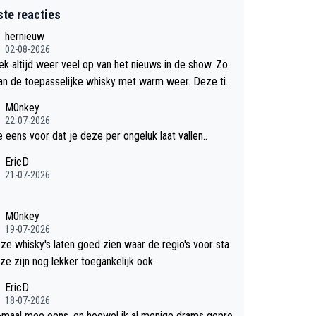
ste reacties
hernieuw
02-08-2026
eek altijd weer veel op van het nieuws in de show. Zo
an de toepasselijke whisky met warm weer. Deze tip
k met dit weer wel gebruiken.
M0nkey
22-07-2026
e eens voor dat je deze per ongeluk laat vallen..
EricD
21-07-2026
M0nkey
19-07-2026
eze whisky's laten goed zien waar de regio's voor sta
ze zijn nog lekker toegankelijk ook.
EricD
18-07-2026
-maal mee eens, en hoewel ik al menige drams gepro