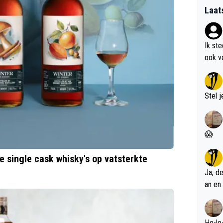
Laat
Ik st
ook v
kan i
Stel j
😱
e single cask whisky's op vatsterkte
Ja, d
an en 
He-le