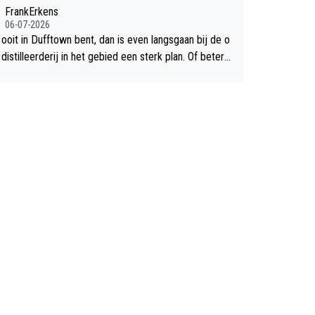
chte flop een feit.
FrankErkens
06-07-2026
 ooit in Dufftown bent, dan is even langsgaan bij de o
istilleerderij in het gebied een sterk plan. Of beter n
lan een overnachting in de B&B Abbeyfield, boek de k
Hogshead en je hebt vanuit je slaapkamer heel mooi
ht op de distilleerderij zelf!