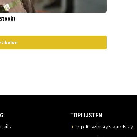
estookt
rtikelen
IG
TOPLIJSTEN
tails
Top 10 whisky's van Islay