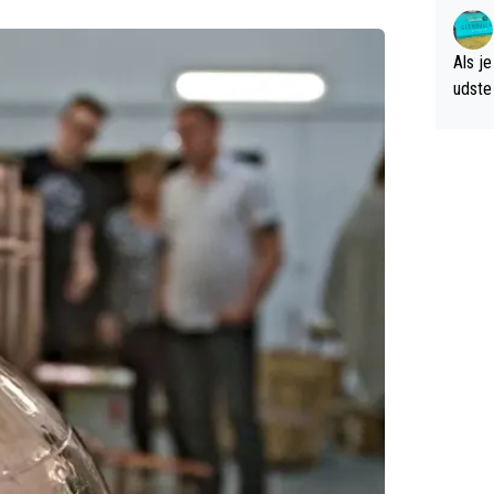
verwa
Als je
udste d
og; p
amer 
uitzic