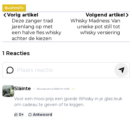
Bushmills
Vorig artikel
Volgend artikel
Deze zanger trad
Whisky Madness: Van
jarenlang op met
unieke pot still tot
een halve fles whisky
whisky versiering
achter de kiezen
1 Reacties
Slàinte
06 augustus 2023 om 14:53
+
1
Voor een mooi prijs een goede Whisky in je glas leuk
om cadeau te geven of te krijgen.
0
+
Antwoord