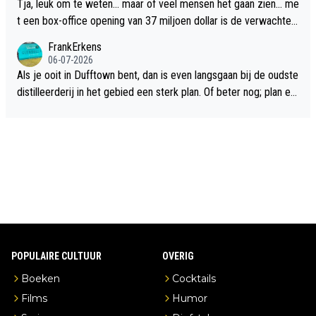
Tja, leuk om te weten... maar of veel mensen het gaan zien... me
t een box-office opening van 37 miljoen dollar is de verwachte
flop een feit.
FrankErkens
06-07-2026
Als je ooit in Dufftown bent, dan is even langsgaan bij de oudste
distilleerderij in het gebied een sterk plan. Of beter nog; plan ee
n overnachting in de B&B Abbeyfield, boek de kamer Hogshead
en je hebt vanuit je slaapkamer heel mooi uitzicht op de distille
erderij zelf!
POPULAIRE CULTUUR
OVERIG
Boeken
Cocktails
Films
Humor