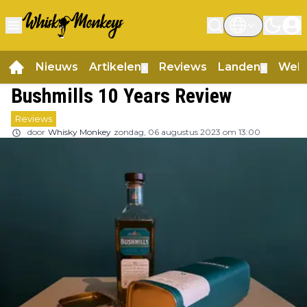
Nieuws
Artikelen
Reviews
Landen
Web
▼
▼
Bushmills 10 Years Review
Reviews
door
Whisky Monkey
zondag, 06 augustus 2023 om 13:00