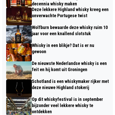
decennia whisky maken
Deze lekkere Highland whisky kreeg een
onverwachte Portugese twist
Wolfburn bewaarde deze whisky ruim 10
jaar voor een knallend slotstuk
Whisky in een blikje? Dat is er nu
gewoon
De nieuwste Nederlandse whisky is een
feit en hij komt uit Groningen
Schotland is een whiskymaker rijker met
deze nieuwe Highland stokerij
Op dit whiskyfestival is in september
bijzonder veel lekkere whisky te
ontdekken