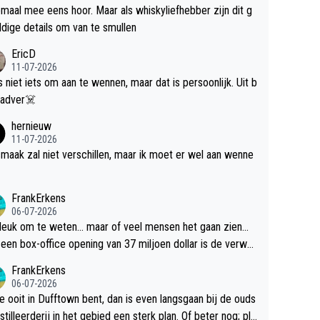
maal mee eens hoor. Maar als whiskyliefhebber zijn dit g
dige details om van te smullen
EricD
11-07-2026
is niet iets om aan te wennen, maar dat is persoonlijk. Uit b
ik, gadver☠️
hernieuw
11-07-2026
maak zal niet verschillen, maar ik moet er wel aan wenne
FrankErkens
06-07-2026
 leuk om te weten... maar of veel mensen het gaan zien...
een box-office opening van 37 miljoen dollar is de verwa
 flop een feit.
FrankErkens
06-07-2026
je ooit in Dufftown bent, dan is even langsgaan bij de ouds
tilleerderij in het gebied een sterk plan. Of beter nog; pla