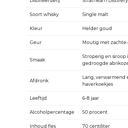
Distilleerderij
Strathearn Distillery
Soort whisky
Single malt
Kleur
Helder goud
Geur
Moutig met zachte 
Stroperig en siroop
Smaak
gedroogde abrikoz
Lang, verwarmend e
Afdronk
haverkoekjes
Leeftijd
6-8 jaar
Alcoholpercentage
50 procent
Inhoud fles
70 centiliter