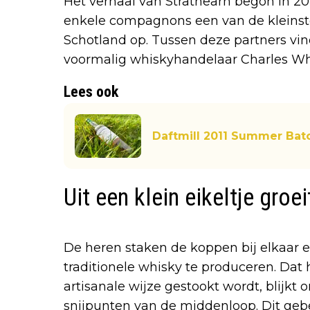
Het verhaal van Strathearn begon in 2
enkele compagnons een van de kleinste
Schotland op. Tussen deze partners vi
voormalig whiskyhandelaar Charles Wh
Lees ook
Daftmill 2011 Summer Bat
Uit een klein eikeltje groe
De heren staken de koppen bij elkaar e
traditionele whisky te produceren. Dat
artisanale wijze gestookt wordt, blijkt
snijpunten van de middenloop. Dit gebe