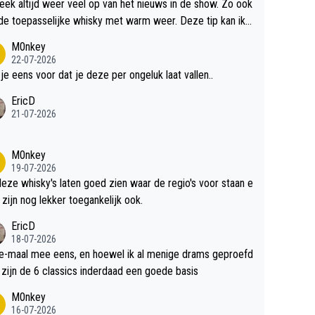
teek altijd weer veel op van het nieuws in de show. Zo ook
de toepasselijke whisky met warm weer. Deze tip kan ik
dit weer wel gebruiken.
M0nkey
22-07-2026
 je eens voor dat je deze per ongeluk laat vallen..
EricD
21-07-2026
M0nkey
19-07-2026
deze whisky's laten goed zien waar de regio's voor staan e
 zijn nog lekker toegankelijk ook.
EricD
18-07-2026
e-maal mee eens, en hoewel ik al menige drams geproefd
heb, zijn de 6 classics inderdaad een goede basis
M0nkey
16-07-2026