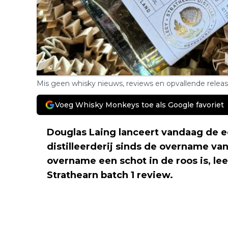
Mis geen whisky nieuws, reviews en opvallende relea
Voeg Whisky Monkeys toe als Google favoriet
Douglas Laing lanceert vandaag de e
distilleerderij sinds de overname van
overname een schot in de roos is, lee
Strathearn batch 1 review.