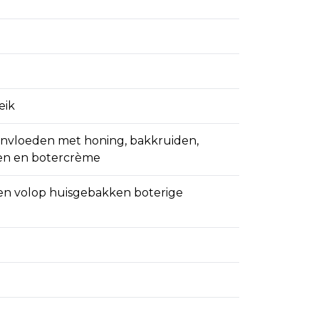
eik
 invloeden met honing, bakkruiden,
en en botercrème
n volop huisgebakken boterige