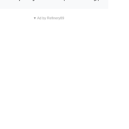
n overnachting in de B&B Abbeyfield, boek de kamer Hog
d en je hebt vanuit je slaapkamer heel mooi uitzicht op d
▼ Ad by Refinery89
tilleerderij zelf!