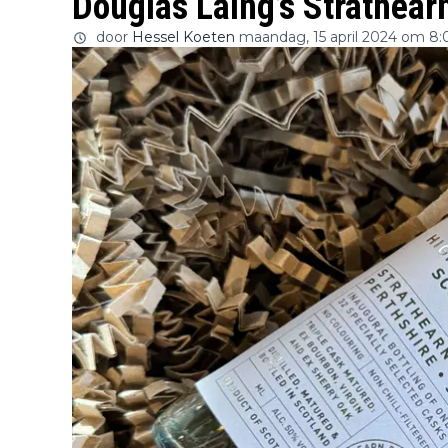
Douglas Laing’s Strathear
door
Hessel Koeten
maandag, 15 april 2024 om 8: