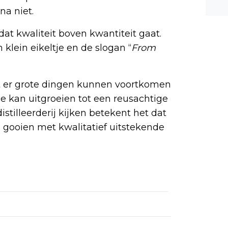
n ee
na niet.
shea
dat kwaliteit boven kwantiteit gaat.
e dis
klein eikeltje en de slogan “
From
t er grote dingen kunnen voortkomen
ltje kan uitgroeien tot een reusachtige
stilleerderij kijken betekent het dat
n gooien met kwalitatief uitstekende