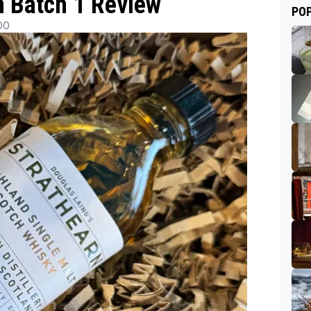
n Batch 1 Review
POP
00