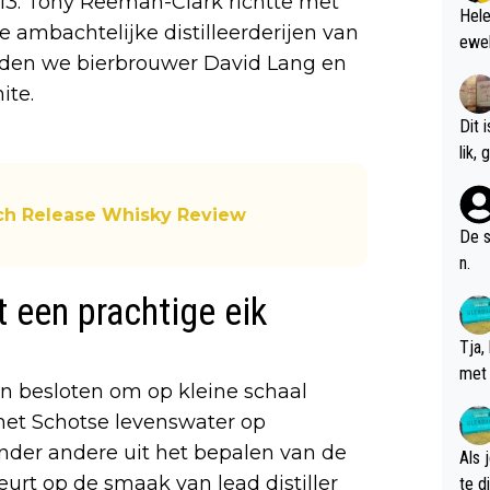
013. Tony Reeman-Clark richtte met
Hele
 ambachtelijke distilleerderijen van
ewel
nden we bierbrouwer David Lang en
ite.
Dit 
l
ch Release Whisky Review
De s
n.
it een prachtige eik
Tja,
met 
n besloten om op kleine schaal
chte
 het Schotse levenswater op
 onder andere uit het bepalen van de
Als 
urt op de smaak van lead distiller
te dis