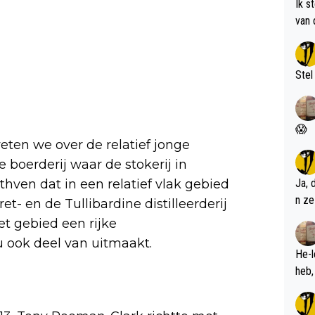
Ik s
van 
met 
Stel
😱
eten we over de relatief jonge
e boerderij waar de stokerij in
thven dat in een relatief vlak gebied
Ja, 
n ze
t- en de Tullibardine distilleerderij
et gebied een rijke
 ook deel van uitmaakt.
He-l