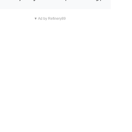
n overnachting in de B&B Abbeyfield, boek de kamer Hog
d en je hebt vanuit je slaapkamer heel mooi uitzicht op d
▼ Ad by Refinery89
tilleerderij zelf!