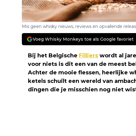
Mis geen whisky nieuws, reviews en opvallende relea
Voeg Whisky Monkeys toe als Google favoriet
Bij het Belgische
Filliers
wordt al jar
voor niets is dit een van de meest be
Achter de mooie flessen, heerlijke 
ketels schuilt een wereld van ambacht
dingen die je misschien nog niet wist 