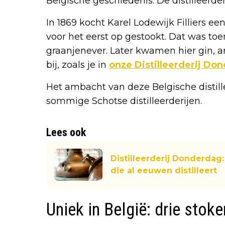
Belgische geschiedenis. De distilleerder
In 1869 kocht Karel Lodewijk Filliers e
voor het eerst op gestookt. Dat was to
graanjenever. Later kwamen hier gin, a
bij, zoals je in
onze Distilleerderij Do
Het ambacht van deze Belgische distill
sommige Schotse distilleerderijen.
Lees ook
Distilleerderij Donderdag: 
die al eeuwen distilleert
Uniek in België: drie stok