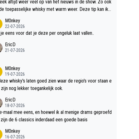
teek altijd weer veel op van het nieuws in de show. Zo ook
de toepasselijke whisky met warm weer. Deze tip kan ik
dit weer wel gebruiken.
M0nkey
22-07-2026
 je eens voor dat je deze per ongeluk laat vallen..
EricD
21-07-2026
M0nkey
19-07-2026
deze whisky's laten goed zien waar de regio's voor staan e
 zijn nog lekker toegankelijk ook.
EricD
18-07-2026
e-maal mee eens, en hoewel ik al menige drams geproefd
heb, zijn de 6 classics inderdaad een goede basis
M0nkey
16-07-2026