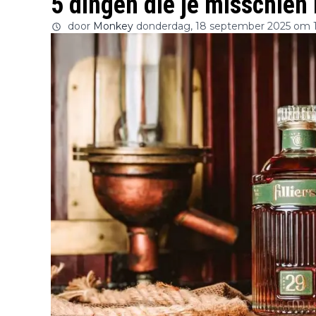
5 dingen die je misschien n
door
Monkey
donderdag, 18 september 2025 om 