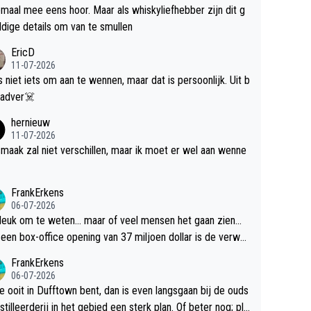
maal mee eens hoor. Maar als whiskyliefhebber zijn dit g
dige details om van te smullen
EricD
11-07-2026
is niet iets om aan te wennen, maar dat is persoonlijk. Uit b
ik, gadver☠️
hernieuw
11-07-2026
maak zal niet verschillen, maar ik moet er wel aan wenne
FrankErkens
06-07-2026
 leuk om te weten... maar of veel mensen het gaan zien...
een box-office opening van 37 miljoen dollar is de verwa
 flop een feit.
FrankErkens
06-07-2026
je ooit in Dufftown bent, dan is even langsgaan bij de ouds
tilleerderij in het gebied een sterk plan. Of beter nog; pla