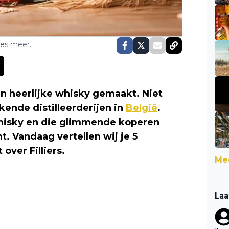
ses meer.
en heerlijke whisky gemaakt. Niet
kende distilleerderijen in
België
.
whisky en die glimmende koperen
. Vandaag vertellen wij je 5
over Filliers.
Mee
Laa