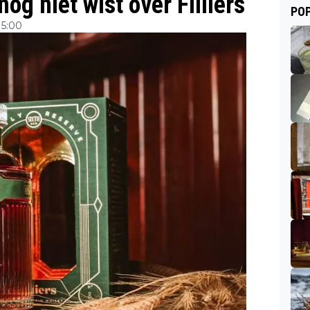
og niet wist over Filliers
POP
15:00