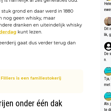
ij is namelijk al zes generaties oud.
Hele
ewel
en stuk grond en daar werd in 1880
en nog geen whisky, maar
ndere dranken en uiteindelijk whisky
Dit 
nderdag
kunt lezen.
l
eerderij gaat dus verder terug dan
De s
n.
Filliers is een familiestokerij
Tja,
met 
chte
erijen onder één dak
Als 
te dis