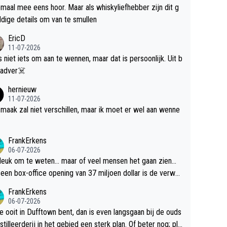
maal mee eens hoor. Maar als whiskyliefhebber zijn dit g
dige details om van te smullen
EricD
11-07-2026
is niet iets om aan te wennen, maar dat is persoonlijk. Uit b
ik, gadver☠️
hernieuw
11-07-2026
maak zal niet verschillen, maar ik moet er wel aan wenne
FrankErkens
06-07-2026
 leuk om te weten... maar of veel mensen het gaan zien...
een box-office opening van 37 miljoen dollar is de verwa
 flop een feit.
FrankErkens
06-07-2026
je ooit in Dufftown bent, dan is even langsgaan bij de ouds
tilleerderij in het gebied een sterk plan. Of beter nog; pla