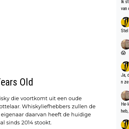
Ik s
van 
met 
Stel
😱
Ja, 
ears Old
n ze
hisky die voortkomt uit een oude
He-l
ottelaar. Whiskyliefhebbers zullen de
eigenaar daarvan heeft de huidige
 al sinds 2014 stookt.