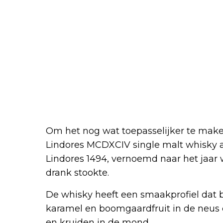
Om het nog wat toepasselijker te maken
Lindores MCDXCIV single malt whisky 
Lindores 1494, vernoemd naar het jaar 
drank stookte.
De whisky heeft een smaakprofiel dat b
karamel en boomgaardfruit in de neus e
en kruiden in de mond.