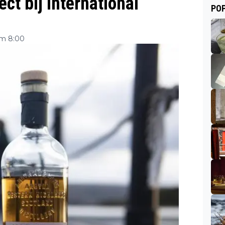
ct bij International
POP
om 8:00