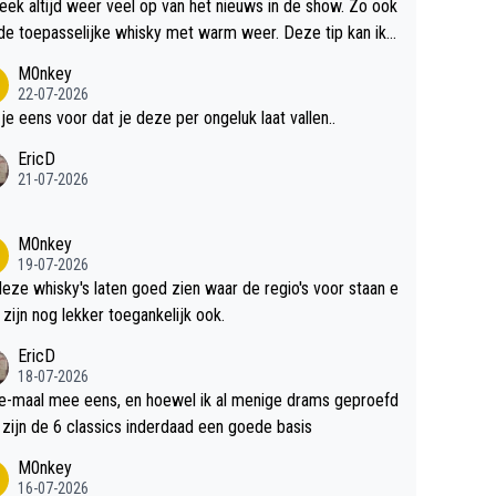
teek altijd weer veel op van het nieuws in de show. Zo ook
de toepasselijke whisky met warm weer. Deze tip kan ik
dit weer wel gebruiken.
M0nkey
22-07-2026
 je eens voor dat je deze per ongeluk laat vallen..
EricD
21-07-2026
M0nkey
19-07-2026
deze whisky's laten goed zien waar de regio's voor staan e
 zijn nog lekker toegankelijk ook.
EricD
18-07-2026
e-maal mee eens, en hoewel ik al menige drams geproefd
heb, zijn de 6 classics inderdaad een goede basis
M0nkey
16-07-2026