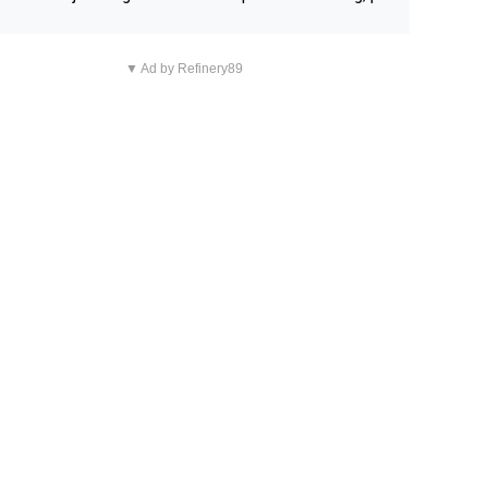
n overnachting in de B&B Abbeyfield, boek de kamer Hog
d en je hebt vanuit je slaapkamer heel mooi uitzicht op d
▼ Ad by Refinery89
tilleerderij zelf!