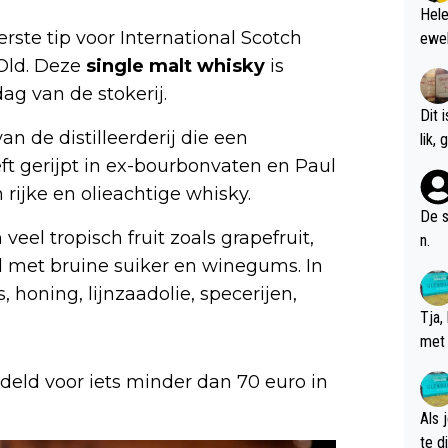
Hele
rste tip voor International Scotch
ewel
Old. Deze
single malt whisky
is
ag van de stokerij.
Dit 
n de distilleerderij die een
l
ft gerijpt in ex-bourbonvaten en Paul
 rijke en olieachtige whisky.
De s
eel tropisch fruit zoals grapefruit,
n.
met bruine suiker en winegums. In
honing, lijnzaadolie, specerijen,
Tja,
met 
chte
eld voor iets minder dan 70 euro in
Als 
te dis