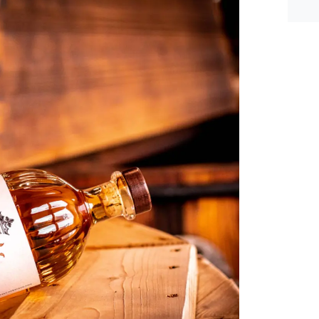
n ee
shea
e dis