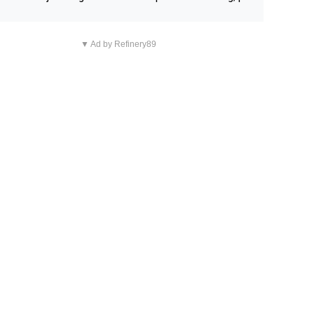
n overnachting in de B&B Abbeyfield, boek de kamer Hog
d en je hebt vanuit je slaapkamer heel mooi uitzicht op d
▼ Ad by Refinery89
tilleerderij zelf!