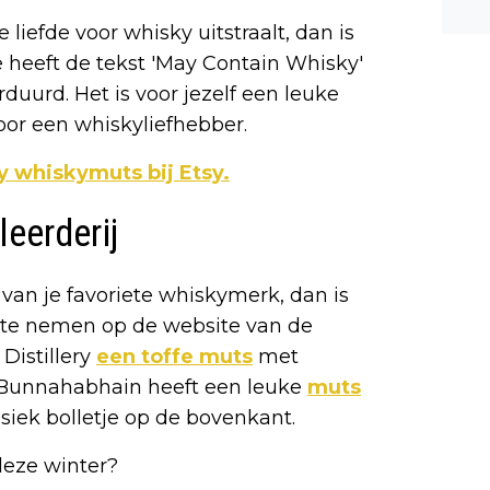
n ee
 liefde voor whisky uitstraalt, dan is
shea
 heeft de tekst 'May Contain Whisky'
e dis
uurd. Het is voor jezelf een leuke
oor een whiskyliefhebber.
y whiskymuts bij Etsy.
eerderij
van je favoriete whiskymerk, dan is
e te nemen op de website van de
 Distillery
een toffe muts
met
k Bunnahabhain heeft een leuke
muts
ssiek bolletje op de bovenkant.
deze winter?