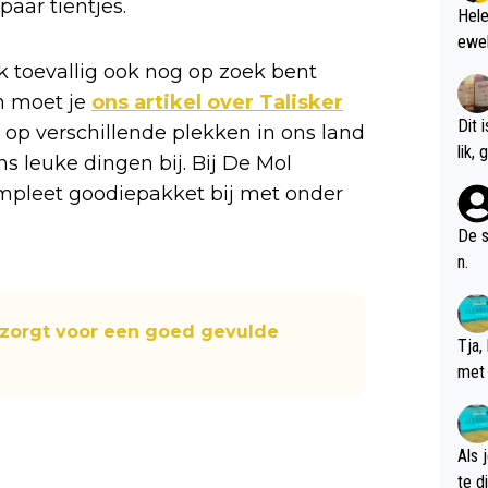
aar tientjes.
Hele
ewel
k toevallig ook nog op zoek bent
n moet je
ons artikel over Talisker
Dit 
 op verschillende plekken in ons land
l
ns leuke dingen bij. Bij De Mol
ompleet goodiepakket bij met onder
De s
n.
 zorgt voor een goed gevulde
Tja,
met 
chte
Als 
te dis