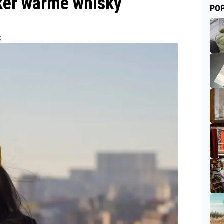
ker warme whisky
POP
0