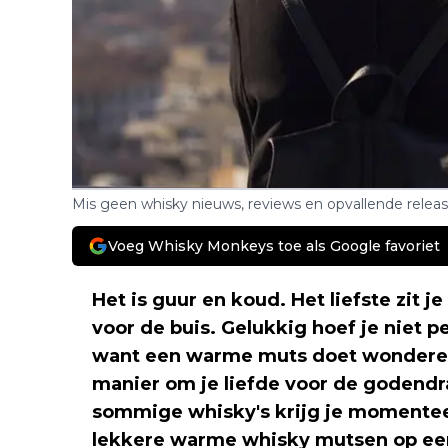
Mis geen whisky nieuws, reviews en opvallende relea
Voeg Whisky Monkeys toe als Google favoriet
Het is guur en koud. Het liefste zit 
voor de buis. Gelukkig hoef je niet 
want een warme muts doet wonderen
manier om je liefde voor de godendra
sommige whisky's krijg je momentee
lekkere warme whisky mutsen op een