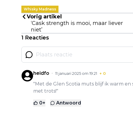
Whisky Madness
Vorig artikel
‘Cask strength is mooi, maar liever
niet’
1 Reacties
heidfo
11 januari 2025 om 19:21
+
0
"Met de Glen Scotia muts blijf ik warm en 
met trots!"
0
+
Antwoord