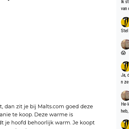
Ik s
van 
met 
Stel
😱
Ja, 
n ze
He-l
nt, dan zit je bij Malts.com goed deze
eanie te koop. Deze warme is
 je hoofd behoorlijk warm. Je koopt