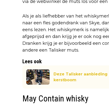
via de webwinkel de muts los voor een p
Als je als liefhebber van het whiskymer
naar een fles godendrank van Skye, da
eens lezen. Het whiskymerk is namelijk
afgeprijsd en dan krijg je er ook nog ee
Dranken krijg je er bijvoorbeeld een c
andere een Talisker muts.
Lees ook
Deze Talisker aanbieding
kerstboom
May Contain whisky