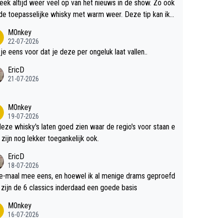
teek altijd weer veel op van het nieuws in de show. Zo ook
de toepasselijke whisky met warm weer. Deze tip kan ik
dit weer wel gebruiken.
M0nkey
22-07-2026
 je eens voor dat je deze per ongeluk laat vallen..
EricD
21-07-2026
M0nkey
19-07-2026
deze whisky's laten goed zien waar de regio's voor staan e
 zijn nog lekker toegankelijk ook.
EricD
18-07-2026
e-maal mee eens, en hoewel ik al menige drams geproefd
heb, zijn de 6 classics inderdaad een goede basis
M0nkey
16-07-2026