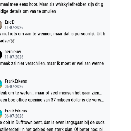
maal mee eens hoor. Maar als whiskyliefhebber zijn dit g
dige details om van te smullen
EricD
11-07-2026
is niet iets om aan te wennen, maar dat is persoonlijk. Uit b
ik, gadver☠️
hernieuw
11-07-2026
maak zal niet verschillen, maar ik moet er wel aan wenne
FrankErkens
06-07-2026
 leuk om te weten... maar of veel mensen het gaan zien...
een box-office opening van 37 miljoen dollar is de verwa
 flop een feit.
FrankErkens
06-07-2026
je ooit in Dufftown bent, dan is even langsgaan bij de ouds
tilleerderij in het gebied een sterk plan. Of beter nog; pla