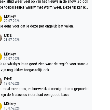
teek altijd weer veel op van het nieuws in de show. Zo ook
de toepasselijke whisky met warm weer. Deze tip kan ik
dit weer wel gebruiken.
M0nkey
22-07-2026
 je eens voor dat je deze per ongeluk laat vallen..
EricD
21-07-2026
M0nkey
19-07-2026
deze whisky's laten goed zien waar de regio's voor staan e
 zijn nog lekker toegankelijk ook.
EricD
18-07-2026
e-maal mee eens, en hoewel ik al menige drams geproefd
heb, zijn de 6 classics inderdaad een goede basis
M0nkey
16-07-2026