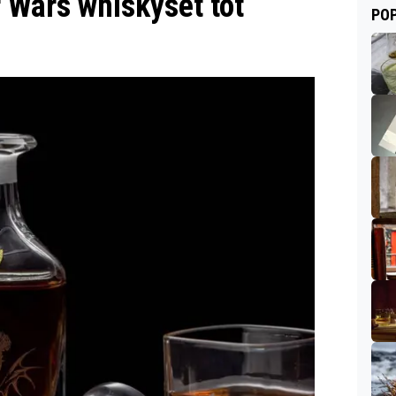
 Wars whiskyset tot
POP