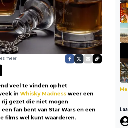
ses meer.
end veel te vinden op het
Mee
week in
Whisky Madness
weer een
 rij gezet die niet mogen
Laa
je een fan bent van Star Wars en een
 de films wel kunt waarderen.