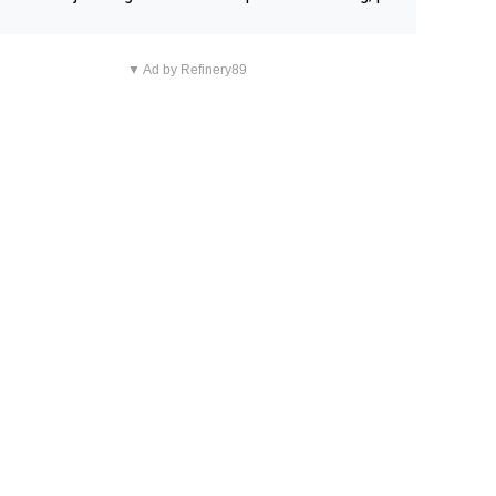
n overnachting in de B&B Abbeyfield, boek de kamer Hog
d en je hebt vanuit je slaapkamer heel mooi uitzicht op d
▼ Ad by Refinery89
tilleerderij zelf!