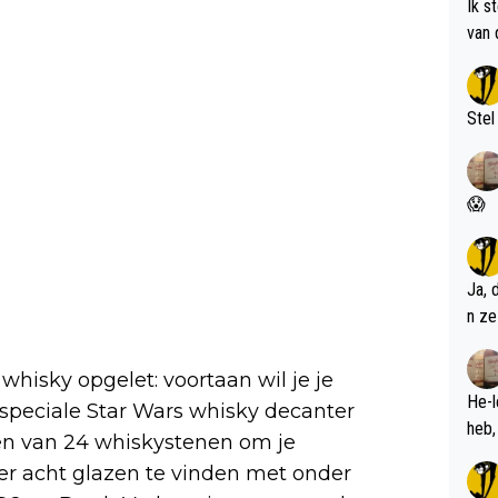
Ik s
van 
met 
Stel
😱
Ja, 
n ze
whisky opgelet: voortaan wil je je
He-l
speciale Star Wars whisky decanter
ien van 24 whiskystenen om je
 er acht glazen te vinden met onder