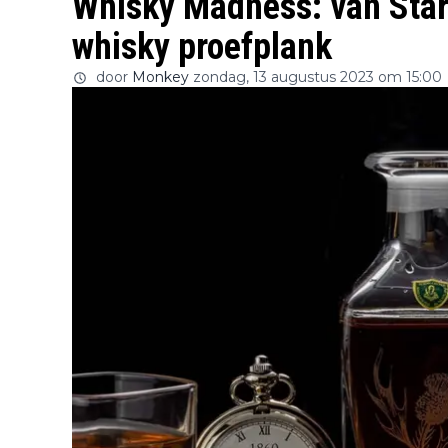
Whisky Madness: van Star
whisky proefplank
door
Monkey
zondag, 13 augustus 2023 om 15:00