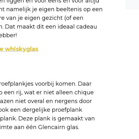
en liggen en voor eens en voor altijd
n ee
nt namelijk je eigen beeltenis op een
shea
re van je eigen gezicht (of een
e dis
en. Dat maakt dit een ideaal cadeau
ebber!
de whiskyglas
roefplankjes voorbij komen. Daar
een rij, wat er niet alleen chique
glazen niet overal en nergens door
ook een dergelijke proefplank
plank. Deze plank is gemaakt van
imte aan één Glencairn glas.