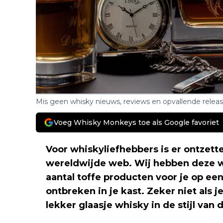
Mis geen whisky nieuws, reviews en opvallende relea
Voeg Whisky Monkeys toe als Google favoriet
Voor whiskyliefhebbers is er ontzett
wereldwijde web. Wij hebben deze 
aantal toffe producten voor je op een
ontbreken in je kast. Zeker niet als 
lekker glaasje whisky in de stijl van