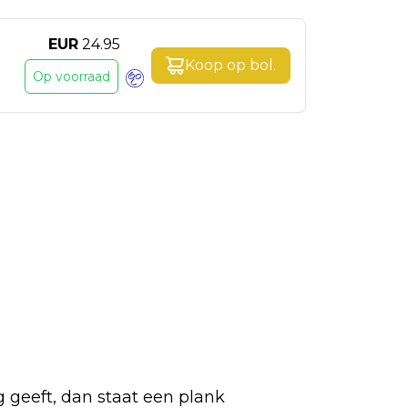
EUR
24.95
Koop op
bol
.
Op voorraad
g geeft, dan staat een plank