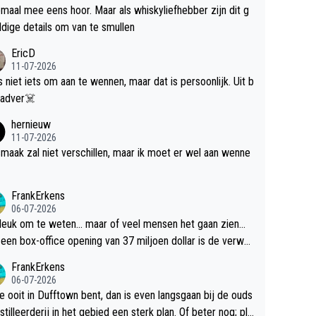
maal mee eens hoor. Maar als whiskyliefhebber zijn dit g
dige details om van te smullen
EricD
11-07-2026
is niet iets om aan te wennen, maar dat is persoonlijk. Uit b
ik, gadver☠️
hernieuw
11-07-2026
maak zal niet verschillen, maar ik moet er wel aan wenne
FrankErkens
06-07-2026
 leuk om te weten... maar of veel mensen het gaan zien...
een box-office opening van 37 miljoen dollar is de verwa
 flop een feit.
FrankErkens
06-07-2026
je ooit in Dufftown bent, dan is even langsgaan bij de ouds
tilleerderij in het gebied een sterk plan. Of beter nog; pla