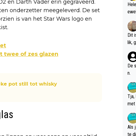
2 en Darth Vader erin gegraveerd.
Hele
uten onderzetter meegeleverd. De set
ewel
zien is van het Star Wars logo en
st.
Dit 
l
set
t twee of zes glazen
De s
n.
e pot still tot whisky
Tja,
met 
chte
glas
Als 
te dis