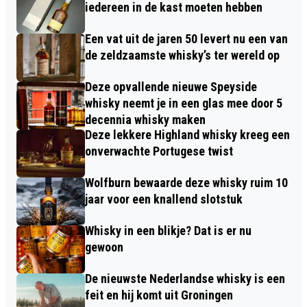
iedereen in de kast moeten hebben
Een vat uit de jaren 50 levert nu een van
de zeldzaamste whisky’s ter wereld op
Deze opvallende nieuwe Speyside
whisky neemt je in een glas mee door 5
decennia whisky maken
Deze lekkere Highland whisky kreeg een
onverwachte Portugese twist
Wolfburn bewaarde deze whisky ruim 10
jaar voor een knallend slotstuk
Whisky in een blikje? Dat is er nu
gewoon
De nieuwste Nederlandse whisky is een
feit en hij komt uit Groningen