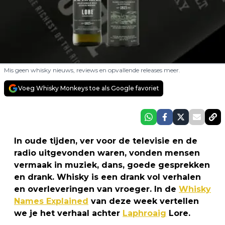
Mis geen whisky nieuws, reviews en opvallende releases meer.
Voeg Whisky Monkeys toe als Google favoriet
In oude tijden, ver voor de televisie en de
radio uitgevonden waren, vonden mensen
vermaak in muziek, dans, goede gesprekken
en drank. Whisky is een drank vol verhalen
en overleveringen van vroeger. In de
Whisky
Names Explained
van deze week vertellen
we je het verhaal achter
Laphroaig
Lore.