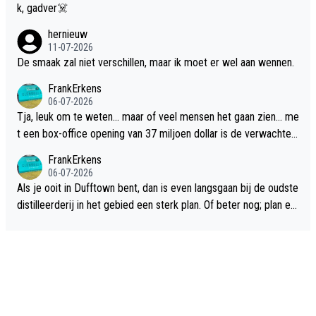
k, gadver☠️
hernieuw
11-07-2026
De smaak zal niet verschillen, maar ik moet er wel aan wennen.
FrankErkens
06-07-2026
Tja, leuk om te weten... maar of veel mensen het gaan zien... me
t een box-office opening van 37 miljoen dollar is de verwachte
flop een feit.
FrankErkens
06-07-2026
Als je ooit in Dufftown bent, dan is even langsgaan bij de oudste
distilleerderij in het gebied een sterk plan. Of beter nog; plan ee
n overnachting in de B&B Abbeyfield, boek de kamer Hogshead
en je hebt vanuit je slaapkamer heel mooi uitzicht op de distille
erderij zelf!