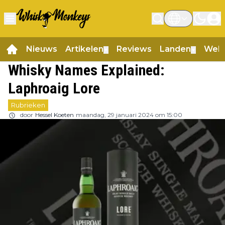
Nieuws
Artikelen
Reviews
Landen
Web
▼
▼
Whisky Names Explained:
Laphroaig Lore
Rubrieken
door
Hessel Koeten
maandag, 29 januari 2024 om 15:00