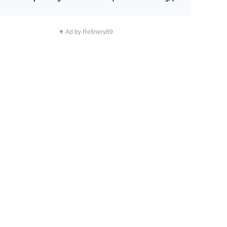
n overnachting in de B&B Abbeyfield, boek de kamer Hog
d en je hebt vanuit je slaapkamer heel mooi uitzicht op d
▼ Ad by Refinery89
tilleerderij zelf!