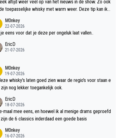
teek altijd weer veel op van het nieuws in de show. Zo ook
de toepasselijke whisky met warm weer. Deze tip kan ik
dit weer wel gebruiken.
M0nkey
22-07-2026
 je eens voor dat je deze per ongeluk laat vallen..
EricD
21-07-2026
M0nkey
19-07-2026
deze whisky's laten goed zien waar de regio's voor staan e
 zijn nog lekker toegankelijk ook.
EricD
18-07-2026
e-maal mee eens, en hoewel ik al menige drams geproefd
heb, zijn de 6 classics inderdaad een goede basis
M0nkey
16-07-2026