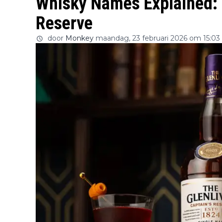
Whisky Names Explained: T
Reserve
door
Monkey
maandag, 23 februari 2026 om 15:03