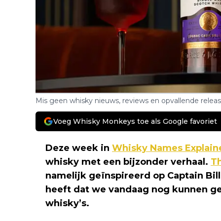
Mis geen whisky nieuws, reviews en opvallende relea
Voeg Whisky Monkeys toe als Google favoriet
Deze week in
Whisky Names Explain
whisky met een bijzonder verhaal.
Th
namelijk geïnspireerd op Captain Bill
heeft dat we vandaag nog kunnen ge
whisky’s.