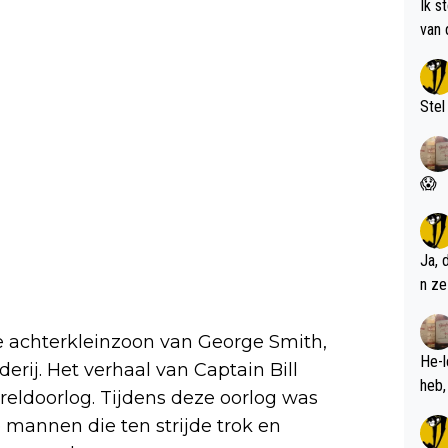
Ik s
van 
met 
Stel
😱
Ja, 
n ze
 de achterkleinzoon van George Smith,
He-l
derij. Het verhaal van Captain Bill
eldoorlog. Tijdens deze oorlog was
 mannen die ten strijde trok en