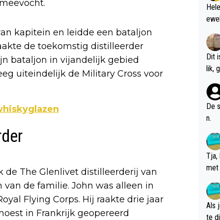
s meevocht.
Hele
ewel
van kapitein en leidde een bataljon
aakte de toekomstig distilleerder
Dit 
n bataljon in vijandelijk gebied
l
eeg uiteindelijk de Military Cross voor
De s
 whiskyglazen
n.
rder
Tja,
met 
 de The Glenlivet distilleerderij van
chte
n van de familie. John was alleen in
oyal Flying Corps. Hij raakte drie jaar
Als 
 moest in Frankrijk geopereerd
te dis