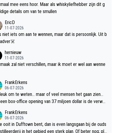
maal mee eens hoor. Maar als whiskyliefhebber zijn dit g
dige details om van te smullen
EricD
11-07-2026
is niet iets om aan te wennen, maar dat is persoonlijk. Uit b
ik, gadver☠️
hernieuw
11-07-2026
maak zal niet verschillen, maar ik moet er wel aan wenne
FrankErkens
06-07-2026
 leuk om te weten... maar of veel mensen het gaan zien...
een box-office opening van 37 miljoen dollar is de verwa
 flop een feit.
FrankErkens
06-07-2026
je ooit in Dufftown bent, dan is even langsgaan bij de ouds
tilleerderij in het gebied een sterk plan. Of beter nog; pla