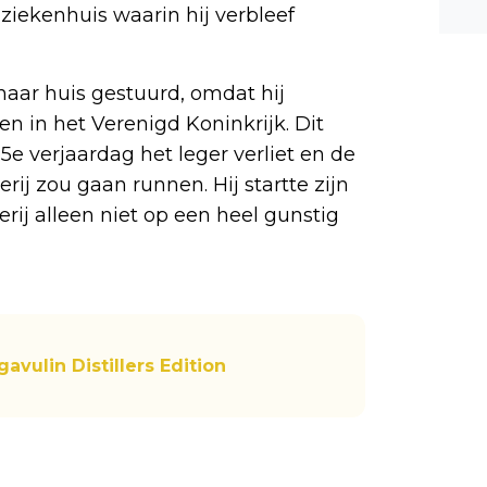
 ziekenhuis waarin hij verbleef
n ee
shea
e dis
 naar huis gestuurd, omdat hij
n in het Verenigd Koninkrijk. Dit
 25e verjaardag het leger verliet en de
erij zou gaan runnen. Hij startte zijn
erij alleen niet op een heel gunstig
avulin Distillers Edition