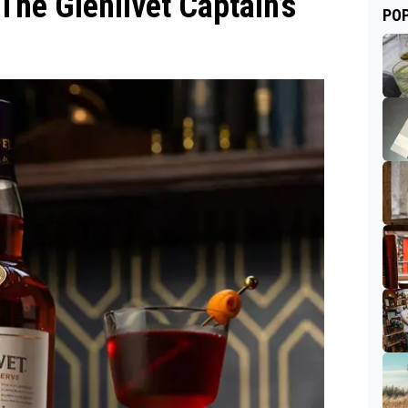
he Glenlivet Captain’s
POP