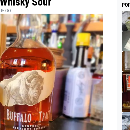
 Whisky Sour
POP
15:00