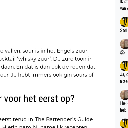
Ik s
van 
met 
Stel
allen: sour is in het Engels zuur.
😱
cocktail ‘whisky zuur’. De zure toon in
ndaan. En dat is dan ook de reden dat
 hoor. Je hebt immers ook gin sours of
Ja, 
n ze
 voor het eerst op?
He-l
erst terug in The Bartender’s Guide
. Hierin nam hij namelijk recepten