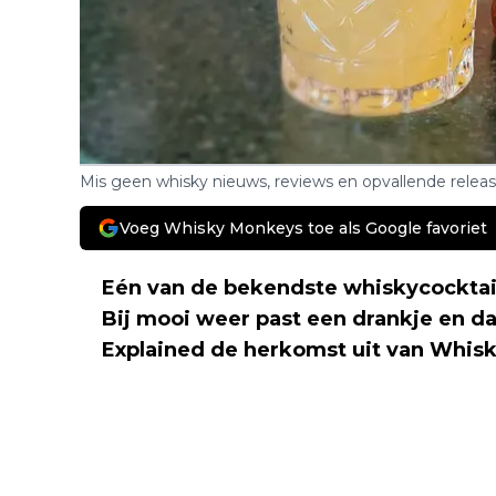
Mis geen whisky nieuws, reviews en opvallende relea
Voeg Whisky Monkeys toe als Google favoriet
Eén van de bekendste whiskycocktail
Bij mooi weer past een drankje en d
Explained de herkomst uit van Whisk