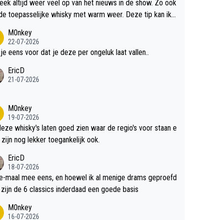
teek altijd weer veel op van het nieuws in de show. Zo ook
de toepasselijke whisky met warm weer. Deze tip kan ik
dit weer wel gebruiken.
M0nkey
22-07-2026
 je eens voor dat je deze per ongeluk laat vallen..
EricD
21-07-2026
M0nkey
19-07-2026
deze whisky's laten goed zien waar de regio's voor staan e
 zijn nog lekker toegankelijk ook.
EricD
18-07-2026
e-maal mee eens, en hoewel ik al menige drams geproefd
heb, zijn de 6 classics inderdaad een goede basis
M0nkey
16-07-2026