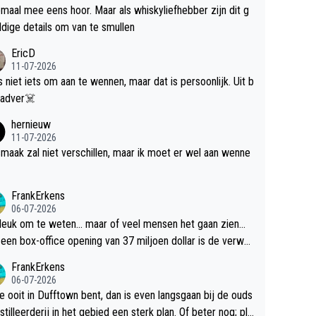
maal mee eens hoor. Maar als whiskyliefhebber zijn dit g
dige details om van te smullen
EricD
11-07-2026
is niet iets om aan te wennen, maar dat is persoonlijk. Uit b
ik, gadver☠️
hernieuw
11-07-2026
maak zal niet verschillen, maar ik moet er wel aan wenne
FrankErkens
06-07-2026
 leuk om te weten... maar of veel mensen het gaan zien...
een box-office opening van 37 miljoen dollar is de verwa
 flop een feit.
FrankErkens
06-07-2026
je ooit in Dufftown bent, dan is even langsgaan bij de ouds
tilleerderij in het gebied een sterk plan. Of beter nog; pla