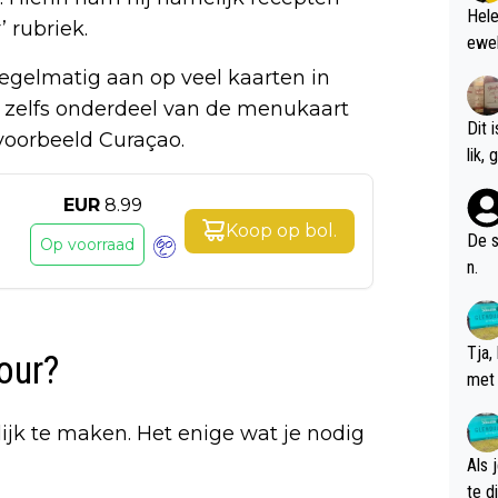
Hele
 rubriek.
ewel
egelmatig aan op veel kaarten in
 zelfs onderdeel van de menukaart
Dit 
ijvoorbeeld Curaçao.
l
EUR
8.99
Koop op
bol
.
De s
Op voorraad
n.
Tja,
our?
met 
chte
ijk te maken. Het enige wat je nodig
Als 
te dis