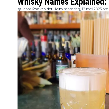
Whisky Names Explained:
door
Rox van der Helm
maandag, 12 mei 2025 om 