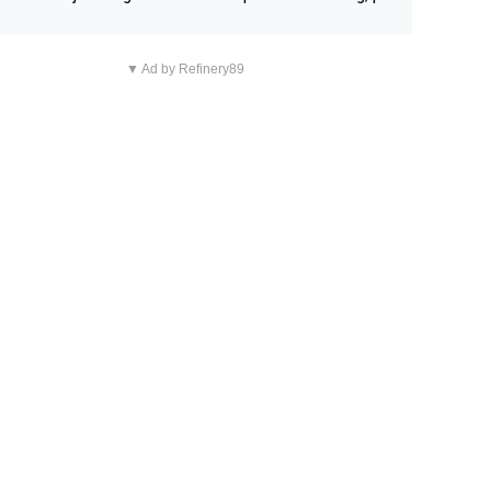
n overnachting in de B&B Abbeyfield, boek de kamer Hog
d en je hebt vanuit je slaapkamer heel mooi uitzicht op d
▼ Ad by Refinery89
tilleerderij zelf!