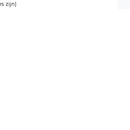
s zijn)
n ee
shea
e dis