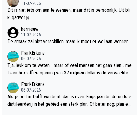
11-07-2026
Dit is niet iets om aan te wennen, maar dat is persoonlijk. Uit bli
k, gadver☠️
hernieuw
11-07-2026
De smaak zal niet verschillen, maar ik moet er wel aan wennen.
FrankErkens
06-07-2026
Tja, leuk om te weten... maar of veel mensen het gaan zien... me
t een box-office opening van 37 miljoen dollar is de verwachte
flop een feit.
FrankErkens
06-07-2026
Als je ooit in Dufftown bent, dan is even langsgaan bij de oudste
distilleerderij in het gebied een sterk plan. Of beter nog; plan ee
n overnachting in de B&B Abbeyfield, boek de kamer Hogshead
en je hebt vanuit je slaapkamer heel mooi uitzicht op de distille
erderij zelf!