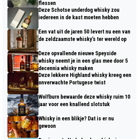
flessen
Deze Schotse underdog whisky zou
iedereen in de kast moeten hebben
Een vat uit de jaren 50 levert nu een van
de zeldzaamste whisky’s ter wereld op
Deze opvallende nieuwe Speyside
whisky neemt je in een glas mee door 5
decennia whisky maken
Deze lekkere Highland whisky kreeg een
onverwachte Portugese twist
Wolfburn bewaarde deze whisky ruim 10
jaar voor een knallend slotstuk
Whisky in een blikje? Dat is er nu
gewoon